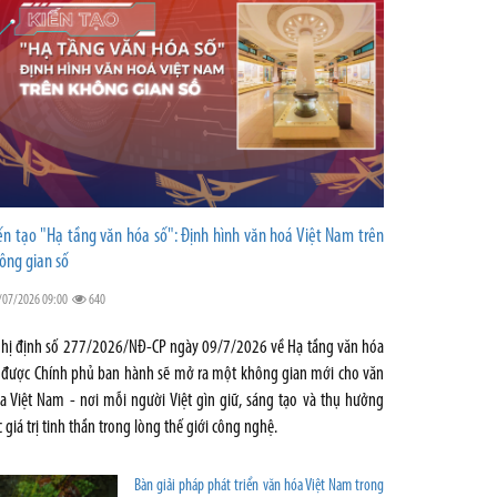
ến tạo "Hạ tầng văn hóa số": Định hình văn hoá Việt Nam trên
ông gian số
/07/2026 09:00
640
hị định số 277/2026/NĐ-CP ngày 09/7/2026 về Hạ tầng văn hóa
 được Chính phủ ban hành sẽ mở ra một không gian mới cho văn
a Việt Nam - nơi mỗi người Việt gìn giữ, sáng tạo và thụ hưởng
c giá trị tinh thần trong lòng thế giới công nghệ.
Bàn giải pháp phát triển văn hóa Việt Nam trong