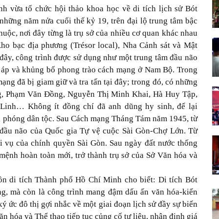
 vừa tổ chức hội thảo khoa học về di tích lịch sử Bót
những năm nửa cuối thế kỷ 19, trên đại lộ trung tâm bậc
thuộc, nơi đây từng là trụ sở của nhiều cơ quan khác nhau
Kho bạc địa phương (Trésor local), Nha Cảnh sát và Mật
Từ đây, công trình được sử dụng như một trung tâm đầu não
àn áp và khủng bố phong trào cách mạng ở Nam Bộ. Trong
ạng đã bị giam giữ và tra tấn tại đây; trong đó, có những
ắng, Phạm Văn Đồng, Nguyễn Thị Minh Khai, Hà Huy Tập,
Linh… Không ít đồng chí đã anh dũng hy sinh, để lại
iải phóng dân tộc. Sau Cách mạng Tháng Tám năm 1945, từ
n đầu não của Quốc gia Tự vệ cuộc Sài Gòn-Chợ Lớn. Từ
i vụ của chính quyền Sài Gòn. Sau ngày đất nước thống
mệnh hoàn toàn mới, trở thành trụ sở của Sở Văn hóa và
 di tích Thành phố Hồ Chí Minh cho biết: Di tích Bót
ạng, mà còn là công trình mang đậm dấu ấn văn hóa-kiến
 ký ức đô thị gợi nhắc về một giai đoạn lịch sử đầy sự biến
hóa và Thể thao tiếp tục củng cố tư liệu, nhận định giá