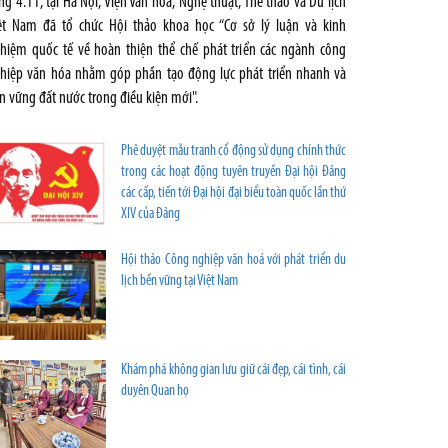
ng 4.11, tại Hà Nội, Viện Văn hóa, Nghệ thuật, Thể thao và Du lịch
ệt Nam đã tổ chức Hội thảo khoa học “Cơ sở lý luận và kinh
hiệm quốc tế về hoàn thiện thể chế phát triển các ngành công
hiệp văn hóa nhằm góp phần tạo động lực phát triển nhanh và
n vững đất nước trong điều kiện mới".
Phê duyệt mẫu tranh cổ động sử dụng chính thức
trong các hoạt động tuyên truyền Đại hội Đảng
các cấp, tiến tới Đại hội đại biểu toàn quốc lần thứ
XIV của Đảng
Hội thảo Công nghiệp văn hoá với phát triển du
lịch bền vững tại Việt Nam
Khám phá không gian lưu giữ cái đẹp, cái tình, cái
duyên Quan họ