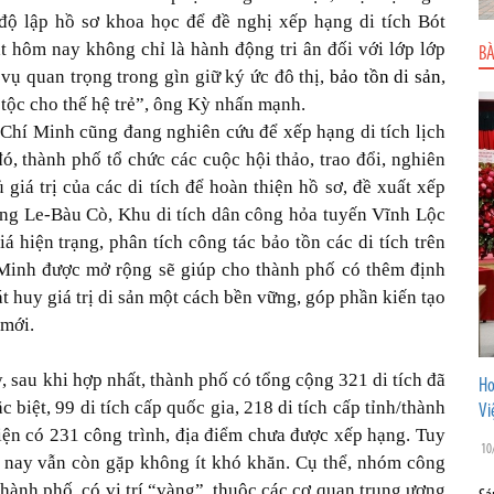
n độ lập hồ sơ khoa học để đề nghị xếp hạng di tích Bót
t hôm nay không chỉ là hành động tri ân đối với lớp lớp
BÀ
vụ quan trọng trong gìn giữ ký ức đô thị,
bảo tồn di sản
,
 tộc cho thế hệ trẻ”, ông Kỳ nhấn mạnh.
 Chí Minh cũng đang nghiên cứu để xếp hạng di tích lịch
, thành phố tổ chức các cuộc hội thảo, trao đổi, nghiên
giá trị của các di tích để hoàn thiện hồ sơ, đề xuất xếp
Láng Le-Bàu Cò, Khu di tích dân công hỏa tuyến Vĩnh Lộc
hiện trạng, phân tích công tác bảo tồn các di tích trên
Minh được mở rộng sẽ giúp cho thành phố có thêm định
 huy giá trị di sản một cách bền vững, góp phần kiến tạo
 mới.
, sau khi hợp nhất, thành phố có tổng cộng 321 di tích đã
Ho
 biệt, 99 di tích cấp quốc gia, 218 di tích cấp tỉnh/thành
Vi
iện có 231 công trình, địa điểm chưa được xếp hạng. Tuy
10
ện nay vẫn còn gặp không ít khó khăn. Cụ thể, nhóm công
 thành phố, có vị trí “vàng”, thuộc các cơ quan trung ương