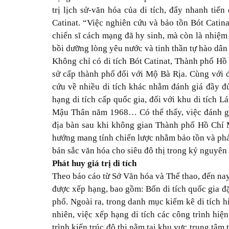
trị lịch sử-văn hóa của di tích, đẩy nhanh tiế
Catinat. “Việc nghiên cứu và bảo tồn Bót Catina
chiến sĩ cách mạng đã hy sinh, mà còn là nhiệm 
bồi dưỡng lòng yêu nước và tinh thần tự hào dân
Không chỉ có di tích Bót Catinat, Thành phố Hồ
sử cấp thành phố đối với Mộ Bà Rịa. Cùng với đó
cứu về nhiều di tích khác nhằm đánh giá đầy đủ 
hạng di tích cấp quốc gia, đối với khu di tích 
Mậu Thân năm 1968… Có thể thấy, việc đánh giá 
địa bàn sau khi không gian Thành phố Hồ Chí 
hướng mang tính chiến lược nhằm bảo tồn và phát
bản sắc văn hóa cho siêu đô thị trong kỷ nguyên
Phát huy giá trị di tích
Theo báo cáo từ Sở Văn hóa và Thể thao, đến nay
được xếp hạng, bao gồm: Bốn di tích quốc gia đặc
phố. Ngoài ra, trong danh mục kiểm kê di tích h
nhiên, việc xếp hạng di tích các công trình hi
trình kiến trúc đô thị nằm tại khu vực trung tâm