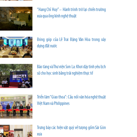
“Hang Chỉ Huy” – Hành trình trở lại chiến trường
xưa qua ống kính nghệ thuật
Đóng góp của Lễ Trai Đặng Văn Hòa trong xây
dựng đất nước
Bảo tàng và Thư viện Sơn La: Khơi dậy tình yêu lịch
sử cho học sinh bằng trải nghiệm thực tế
Triển lãm “Giao thoa”: Cầu nối văn hóa nghệ thuật
Việt Nam và Philippines
Trưng bày các hiện vật quý về tượng gốm Sài Gòn
xưa