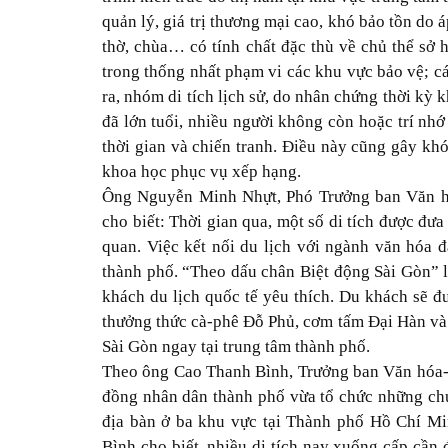
quản lý, giá trị thương mại cao, khó bảo tồn do 
thờ, chùa… có tính chất đặc thù về chủ thể sở h
trong thống nhất phạm vi các khu vực bảo vệ; cá
ra, nhóm di tích lịch sử, do nhân chứng thời kỳ
đã lớn tuổi, nhiều người không còn hoặc trí nhớ h
thời gian và chiến tranh. Điều này cũng gây kh
khoa học phục vụ xếp hạng.
Ông Nguyễn Minh Nhựt, Phó Trưởng ban Văn h
cho biết: Thời gian qua, một số di tích được đư
quan. Việc kết nối du lịch với ngành văn hóa đã
thành phố. “Theo dấu chân Biệt động Sài Gòn” l
khách du lịch quốc tế yêu thích. Du khách sẽ đ
thưởng thức cà-phê Đỗ Phủ, cơm tấm Đại Hàn và
Sài Gòn ngay tại trung tâm thành phố.
Theo ông Cao Thanh Bình, Trưởng ban Văn hóa-
đồng nhân dân thành phố vừa tổ chức những chuyế
địa bàn ở ba khu vực tại Thành phố Hồ Chí M
Bình cho biết, nhiều di tích nay xuống cấp cần 