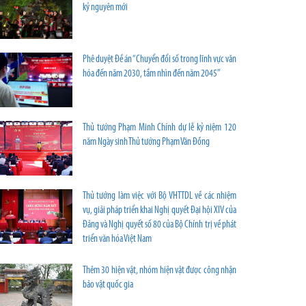
kỷ nguyên mới
Phê duyệt Đề án “Chuyển đổi số trong lĩnh vực văn
hóa đến năm 2030, tầm nhìn đến năm 2045”
Thủ tướng Phạm Minh Chính dự lễ kỷ niệm 120
năm Ngày sinh Thủ tướng Phạm Văn Đồng
Thủ tướng làm việc với Bộ VHTTDL về các nhiệm
vụ, giải pháp triển khai Nghị quyết Đại hội XIV của
Đảng và Nghị quyết số 80 của Bộ Chính trị về phát
triển văn hóa Việt Nam
Thêm 30 hiện vật, nhóm hiện vật được công nhận
bảo vật quốc gia