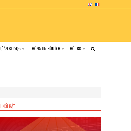
Ự ÁN BTLSQG
THÔNG TIN HỮU ÍCH
HỖ TRỢ
I NỔI BẬT