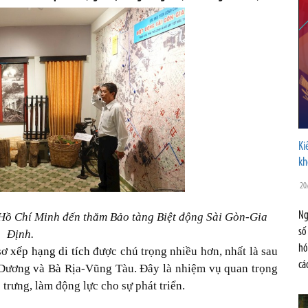
Ki
kh
20
Ng
Hồ Chí Minh đến thăm Bảo tàng Biệt động Sài Gòn-Gia
số
Định.
hó
 sơ
xếp hạng di tích
được chú trọng nhiều hơn, nhất là sau
cá
Dương và Bà Rịa-Vũng Tàu. Đây là nhiệm vụ quan trọng
 trưng, làm động lực cho sự phát triển.