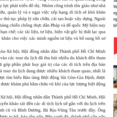
Sá
áp lực phát triển đô thị. Nhóm công trình tôn giáo như nhà
Vi
ữu, quản lý và e ngại việc xếp hạng di tích sẽ khó khăn
ng
c thủ tục pháp lý sửa chữa, cải tạo hoặc xây dựng. Ngoài
ng
 kháng chiến chống thực dân Pháp và đế quốc Mỹ hiện nay
bề
ạn chế; các tài liệu, tư liệu, hiện vật gốc bị thất lạc qua
ó khăn cho việc xác minh nguồn tư liệu và bổ sung hồ sơ
óa-Xã hội, Hội đồng nhân dân Thành phố Hồ Chí Minh
a vào các tour du lịch đã thu hút nhiều du khách đến tham
 góp phần phát huy giá trị của các di tích trên địa bàn
à tour du lịch đang được nhiều khách tham quan, nhất là
ược tìm hiểu Bảo tàng Biệt động Sài Gòn-Gia Định, được
 được khám phá hầm chứa vũ khí của lực lượng biệt động
Xã hội, Hội đồng nhân dân Thành phố Hồ Chí Minh, Hội
n khảo sát đến các di tích lịch sử gắn với du lịch trên
inh cũ và Bình Dương, Bà Rịa-Vũng Tàu trước đây. Ông
được tu bổ, bảo tồn gấp. Bên cạnh đó, thành phố cần xây