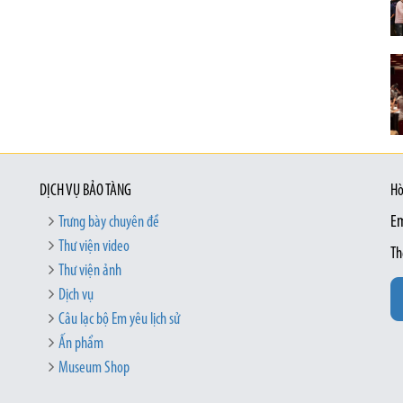
DỊCH VỤ BẢO TÀNG
Hò
Trưng bày chuyên đề
Em
Thư viện video
Th
Thư viện ảnh
Dịch vụ
Câu lạc bộ Em yêu lịch sử
Ấn phẩm
Museum Shop