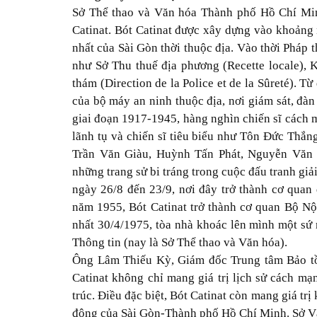
Sở Thể thao và Văn hóa Thành phố Hồ Chí Minh
Catinat. Bót Catinat được xây dựng vào khoảng 
nhất của Sài Gòn thời thuộc địa. Vào thời Pháp 
như Sở Thu thuế địa phương (Recette locale), 
thám (Direction de la Police et de la Sûreté). 
của bộ máy an ninh thuộc địa, nơi giám sát, đ
giai đoạn 1917-1945, hàng nghìn chiến sĩ cách m
lãnh tụ và chiến sĩ tiêu biểu như Tôn Đức Th
Trần Văn Giàu, Huỳnh Tấn Phát, Nguyễn Văn 
những trang sử bi tráng trong cuộc đấu tranh g
ngày 26/8 đến 23/9, nơi đây trở thành cơ qua
năm 1955, Bót Catinat trở thành cơ quan Bộ Nộ
nhất 30/4/1975, tòa nhà khoác lên mình một sứ 
Thông tin (nay là Sở Thể thao và Văn hóa).
Ông Lâm Thiếu Kỳ, Giám đốc Trung tâm Bảo tồn
Catinat không chỉ mang giá trị lịch sử cách m
trúc. Điều đặc biệt, Bót Catinat còn mang giá trị
động của Sài Gòn-Thành phố Hồ Chí Minh. Sở Văn 