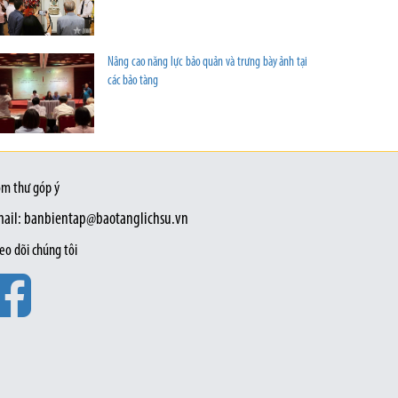
Nâng cao năng lực bảo quản và trưng bày ảnh tại
các bảo tàng
m thư góp ý
ail: banbientap@baotanglichsu.vn
eo dõi chúng tôi