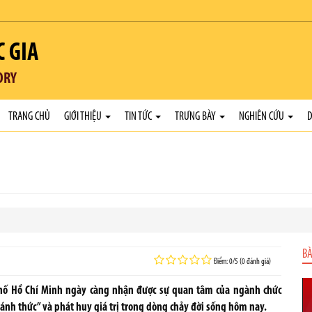
C GIA
ORY
TRANG CHỦ
GIỚI THIỆU
TIN TỨC
TRƯNG BÀY
NGHIÊN CỨU
D
BÀ
Điểm: 0/5 (0 đánh giá)
phố Hồ Chí Minh ngày càng nhận được sự quan tâm của ngành chức
đánh thức” và phát huy giá trị trong dòng chảy đời sống hôm nay.