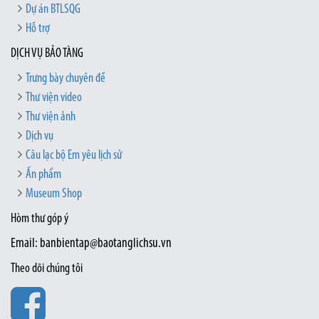
Dự án BTLSQG
Hỗ trợ
DỊCH VỤ BẢO TÀNG
Trưng bày chuyên đề
Thư viện video
Thư viện ảnh
Dịch vụ
Câu lạc bộ Em yêu lịch sử
Ấn phẩm
Museum Shop
Hòm thư góp ý
Email: banbientap@baotanglichsu.vn
Theo dõi chúng tôi