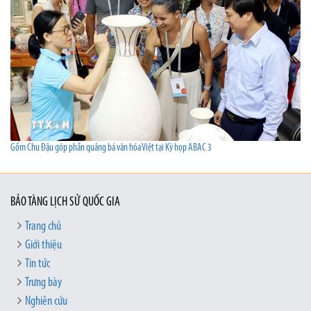
Gốm Chu Đậu góp phần quảng bá văn hóa Việt tại Kỳ họp ABAC 3
BẢO TÀNG LỊCH SỬ QUỐC GIA
Trang chủ
Giới thiệu
Tin tức
Trưng bày
Nghiên cứu