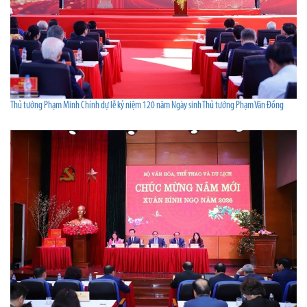
Thủ tướng Phạm Minh Chính dự lễ kỷ niệm 120 năm Ngày sinh Thủ tướng Phạm Văn Đồng