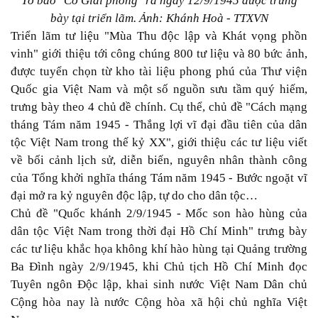
Tờ báo "Cờ Giải phóng" ra ngày 12/9/1945 được trưng
bày tại triển lãm. Ảnh: Khánh Hoà - TTXVN
Triển lãm tư liệu "Mùa Thu độc lập và Khát vọng phồn
vinh" giới thiệu tới công chúng 800 tư liệu và 80 bức ảnh,
được tuyển chọn từ kho tài liệu phong phú của Thư viện
Quốc gia Việt Nam và một số nguồn sưu tầm quý hiếm,
trưng bày theo 4 chủ đề chính. Cụ thể, chủ đề "Cách mạng
tháng Tám năm 1945 - Thắng lợi vĩ đại đầu tiên của dân
tộc Việt Nam trong thế kỷ XX", giới thiệu các tư liệu viết
về bối cảnh lịch sử, diễn biến, nguyên nhân thành công
của Tổng khởi nghĩa tháng Tám năm 1945 - Bước ngoặt vĩ
đại mở ra kỷ nguyên độc lập, tự do cho dân tộc…
Chủ đề "Quốc khánh 2/9/1945 - Mốc son hào hùng của
dân tộc Việt Nam trong thời đại Hồ Chí Minh" trưng bày
các tư liệu khắc họa không khí hào hùng tại Quảng trường
Ba Đình ngày 2/9/1945, khi Chủ tịch Hồ Chí Minh đọc
Tuyên ngôn Độc lập, khai sinh nước Việt Nam Dân chủ
Cộng hòa nay là nước Cộng hòa xã hội chủ nghĩa Việt