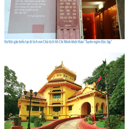
Hà Nội gắn biển tại di tích nơi Chủ tịch Hồ Chí Minh khởi thảo “Tuyên ngôn Độc lập”