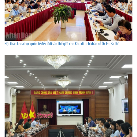
Hội thảo khoa học quốc tế đề cử di sản thế giới cho Khu di tích khảo cổ Óc Eo-Ba Thê