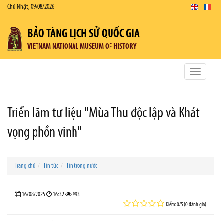
Chủ Nhật, 09/08/2026
BẢO TÀNG LỊCH SỬ QUỐC GIA
VIETNAM NATIONAL MUSEUM OF HISTORY
Toggle
navigatio
Triển lãm tư liệu "Mùa Thu độc lập và Khát
vọng phồn vinh"
Trang chủ
Tin tức
Tin trong nước
16/08/2025
16:32
993
Điểm: 0/5 (0 đánh giá)