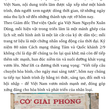
Việt Nam, nội dung triển lãm được sắp xếp như một hành
trình, đưa người xem ngược dòng thời gian, từ những ngày
mùa thu lịch sử đến những thành tựu rực rỡ hôm nay.
Theo Giám đốc Thư viện Quốc gia Việt Nam Nguyễn Xuân
Dũng, mỗi hiện vật trong triển lãm là một mảnh ghép của
lịch sử; mỗi hình ảnh là một lát cắt của ký ức dân tộc; mỗi
trang tư liệu là một chứng nhân sống động của thời đại. Kỷ
niệm 80 năm Cách mạng tháng Tám và Quốc khánh 2/9
không chỉ là dịp để chúng ta ôn lại quá khứ, mà còn để tiếp
thêm sức mạnh, hun đúc niềm tin và nuôi dưỡng khát vọng
vươn lên. Như lời ca đương thời vang vọng: "Viết tiếp câu
chuyện hòa bình, cho ngày mai sáng tươi", hôm nay chúng
ta tiếp tục hành trình ấy bằng tri thức, sáng tạo, đổi mới và
hội nhập – để Việt Nam vươn mình mạnh mẽ, đóng góp
xứng đáng cho hòa bình và phát triển của nhân loại.