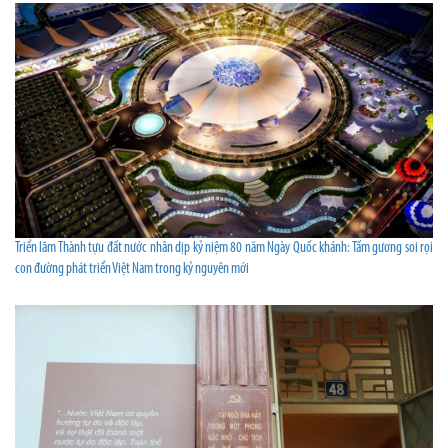
Triển lãm Thành tựu đất nước nhân dịp kỷ niệm 80 năm Ngày Quốc khánh: Tấm gương soi rọi
con đường phát triển Việt Nam trong kỷ nguyên mới