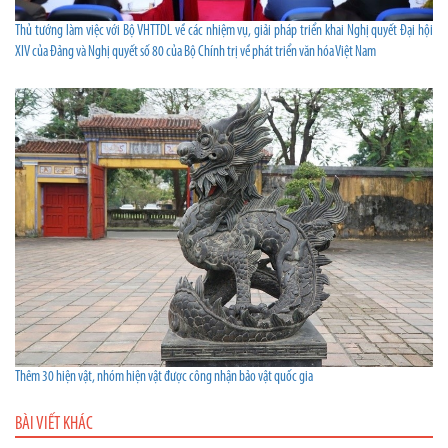
Thủ tướng làm việc với Bộ VHTTDL về các nhiệm vụ, giải pháp triển khai Nghị quyết Đại hội
XIV của Đảng và Nghị quyết số 80 của Bộ Chính trị về phát triển văn hóa Việt Nam
Thêm 30 hiện vật, nhóm hiện vật được công nhận bảo vật quốc gia
BÀI VIẾT KHÁC