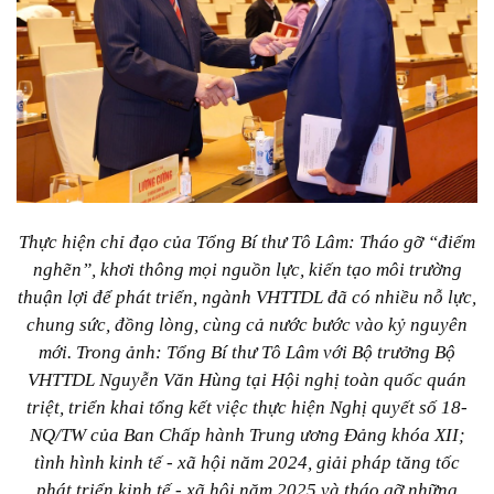
Thực hiện chỉ đạo của Tổng Bí thư Tô Lâm: Tháo gỡ “điểm
nghẽn”, khơi thông mọi nguồn lực, kiến tạo môi trường
thuận lợi để phát triển, ngành VHTTDL đã có nhiều nỗ lực,
chung sức, đồng lòng, cùng cả nước bước vào kỷ nguyên
mới. Trong ảnh: Tổng Bí thư Tô Lâm với Bộ trưởng Bộ
VHTTDL Nguyễn Văn Hùng tại Hội nghị toàn quốc quán
triệt, triển khai tổng kết việc thực hiện Nghị quyết số 18-
NQ/TW của Ban Chấp hành Trung ương Đảng khóa XII;
tình hình kinh tế - xã hội năm 2024, giải pháp tăng tốc
phát triển kinh tế - xã hội năm 2025 và tháo gỡ những