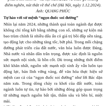
điểm nghẽn, nút thắt về thể chế (Hà Nội, ngày 1.12.2024).
Ảnh: QUANG PHÚC
Tự hào với sứ mệnh “ngọn đuốc soi đường”
Nhìn lại năm 2024, những thành quả toàn ngành đạt được
không chỉ tổng kết bằng những con số, những sự kiện mà
bao trùm chính là nhiều dấu ấn có giá trị bồi đắp nền tảng,
tạo động lực cho những tăng tốc, bứt phá. Trong mỗi chặng
đường phát triển của đất nước, văn hóa luôn được Đảng,
Nhà nước và nhân dân trân trọng, được xác định là nguồn
sức mạnh nội sinh, là hồn cốt. Dù trong những thời điểm
khó khăn nhất, nguồn sức mạnh nội sinh ấy vẫn luôn tạo
động lực, bản lĩnh vững vàng, để văn hóa thực hiện sứ
mệnh cao cả của “ngọn đuốc soi đường” như lời Bác dặn
năm xưa. Trong dòng chảy ra khơi của đất nước, toàn
ngành luôn tự tin, tự hào bởi những đóng góp quan trọng
từ những mạch nguồn bất tận, thấm sâu và bền bỉ, miệt
mài.