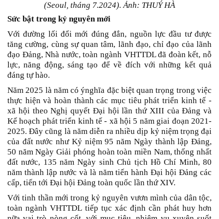
(Seoul, tháng 7.2024). Ảnh: THUÝ HÀ
Sức bật trong kỷ nguyên mới
Với đường lối đổi mới đúng đắn, nguồn lực đầu tư được
tăng cường, cùng sự quan tâm, lãnh đạo, chỉ đạo của lãnh
đạo Đảng, Nhà nước, toàn ngành VHTTDL đã đoàn kết, nỗ
lực, năng động, sáng tạo để về đích với những kết quả
đáng tự hào.
Năm 2025 là năm có ýnghĩa đặc biệt quan trọng trong việc
thực hiện và hoàn thành các mục tiêu phát triển kinh tế -
xã hội theo Nghị quyết Đại hội lần thứ XIII của Đảng và
Kế hoạch phát triển kinh tế - xã hội 5 năm giai đoạn 2021-
2025. Đây cũng là năm diễn ra nhiều dịp kỷ niệm trọng đại
của đất nước như Kỷ niệm 95 năm Ngày thành lập Đảng,
50 năm Ngày Giải phóng hoàn toàn miền Nam, thống nhất
đất nước, 135 năm Ngày sinh Chủ tịch Hồ Chí Minh, 80
năm thành lập nước và là năm tiến hành Đại hội Đảng các
cấp, tiến tới Đại hội Đảng toàn quốc lần thứ XIV.
Với tinh thần mới trong kỷ nguyên vươn mình của dân tộc,
toàn ngành VHTTDL tiếp tục xác định cần phát huy hơn
nữa vai trò nòng cốt, với mục tiêu, nhiệm vụ xuyên suốt