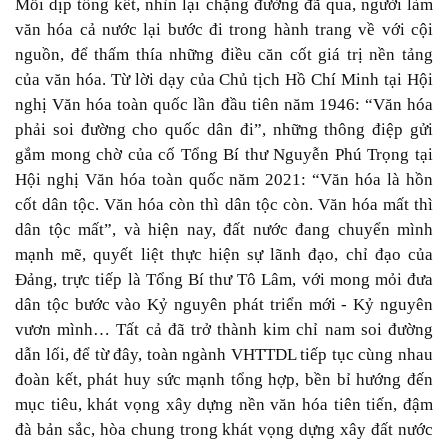
Mỗi dịp tổng kết, nhìn lại chặng đường đã qua, người làm
văn hóa cả nước lại bước đi trong hành trang về với cội
nguồn, để thấm thía những điều căn cốt giá trị nền tảng
của văn hóa. Từ lời dạy của Chủ tịch Hồ Chí Minh tại Hội
nghị Văn hóa toàn quốc lần đầu tiên năm 1946: “Văn hóa
phải soi đường cho quốc dân đi”, những thông điệp gửi
gắm mong chờ của cố Tổng Bí thư Nguyễn Phú Trọng tại
Hội nghị Văn hóa toàn quốc năm 2021: “Văn hóa là hồn
cốt dân tộc. Văn hóa còn thì dân tộc còn. Văn hóa mất thì
dân tộc mất”, và hiện nay, đất nước đang chuyển mình
mạnh mẽ, quyết liệt thực hiện sự lãnh đạo, chỉ đạo của
Đảng, trực tiếp là Tổng Bí thư Tô Lâm, với mong mỏi đưa
dân tộc bước vào Kỷ nguyên phát triển mới - Kỷ nguyên
vươn mình… Tất cả đã trở thành kim chỉ nam soi đường
dẫn lối, để từ đây, toàn ngành VHTTDL tiếp tục cùng nhau
đoàn kết, phát huy sức mạnh tổng hợp, bền bỉ hướng đến
mục tiêu, khát vọng xây dựng nền văn hóa tiên tiến, đậm
đà bản sắc, hòa chung trong khát vọng dựng xây đất nước