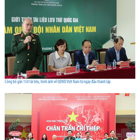
Công bố gần 150 tài liệu, hình ảnh về QĐND Việt Nam từ ngày đầu thành lập