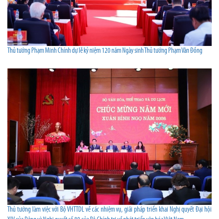
Thủ tướng Phạm Minh Chính dự lễ kỷ niệm 120 năm Ngày sinh Thủ tướng Phạm Văn Đồng
Thủ tướng làm việc với Bộ VHTTDL về các nhiệm vụ, giải pháp triển khai Nghị quyết Đại hội