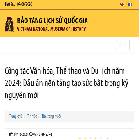
Thứ Sáu, 07/08/2026
BẢO TÀNG LỊCH SỬ QUỐC GIA
VIETNAM NATIONAL MUSEUM OF HISTORY
Toggle
navigatio
Công tác Văn hóa, Thể thao và Du lịch năm
2024: Dấu ấn nền tảng tạo sức bật trong kỷ
nguyên mới
Trang chủ
Tin tức
Tin trong nước
18/12/2024
09:43
2374