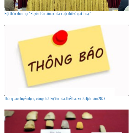
Hội thảo khoa học “Huyền Trân công chúa: cuộc đời và giai thoại”
Thông báo: Tuyển dụng công chức Bộ Văn hóa, Thể thao và Du lịch năm 2025