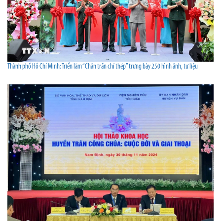
Thành phố Hồ Chí Minh: Triển lãm “Chân trần chí thép” trưng bày 250 hình ảnh, tư liệu