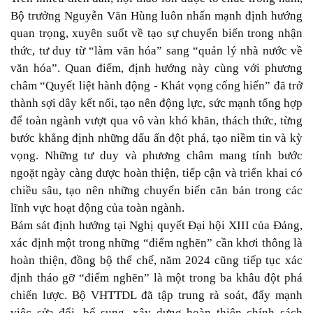
Bộ trưởng Nguyễn Văn Hùng luôn nhấn mạnh định hướng
quan trọng, xuyên suốt về tạo sự chuyển biến trong nhận
thức, tư duy từ “làm văn hóa” sang “quản lý nhà nước về
văn hóa”. Quan điểm, định hướng này cùng với phương
châm “Quyết liệt hành động - Khát vọng cống hiến” đã trở
thành sợi dây kết nối, tạo nên động lực, sức mạnh tổng hợp
để toàn ngành vượt qua vô vàn khó khăn, thách thức, từng
bước khẳng định những dấu ấn đột phá, tạo niềm tin và kỳ
vọng. Những tư duy và phương châm mang tính bước
ngoặt ngày càng được hoàn thiện, tiếp cận và triển khai có
chiều sâu, tạo nên những chuyển biến căn bản trong các
lĩnh vực hoạt động của toàn ngành.
Bám sát định hướng tại Nghị quyết Đại hội XIII của Đảng,
xác định một trong những “điểm nghẽn” cần khơi thông là
hoàn thiện, đồng bộ thể chế, năm 2024 cũng tiếp tục xác
định tháo gỡ “điểm nghẽn” là một trong ba khâu đột phá
chiến lược. Bộ VHTTDL đã tập trung rà soát, đẩy mạnh
việc sửa đổi, bổ sung, xây dựng hoàn thiện chính sách