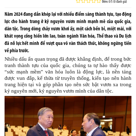
Điểm: 0/5 (0 đánh giá)
Năm 2024 đang dần khép lại với nhiều điểm sáng thành tựu, tạo động
lực cho hành trang ở kỷ nguyên vươn mình mạnh mẽ của quốc gia,
dân tộc. Trong dòng chảy vươn khơi ấy, một cách bền bỉ, miệt mài, với
khát vọng cống hiến lớn lao, toàn ngành Văn hóa, Thể thao và Du lịch
đã nỗ lực hết mình để vượt qua vô vàn thách thức, không ngừng tiến
về phía trước.
Nhiều dấu ấn quan trọng đã được khẳng định, để trong bức
tranh thành tựu của quốc gia, chúng ta tự hào thấy được
“sức mạnh mềm” văn hóa luôn là động lực, là nền tảng
được vun đắp, kế thừa từ truyền thống, kiến tạo nên hành
trang hiện tại và góp phần tạo nên sức bật vươn xa trong
kỷ nguyên mới, kỷ nguyên vươn mình của dân tộc.