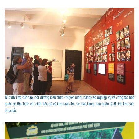
Tổ chức Lớp đào tạo, bồi dưỡng kiến thức chuyên môn, nâng cao nghiệp vụ về công tác bảo
quản trị liệu hiện vật chất liệu gỗ và kim loại cho các bảo tàng, ban quản lý di tích khu vực
phía Bắc