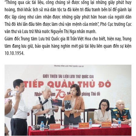
“Thông qua các tài liệu, công chúng sẽ được sống lại những giây phút huy
hoàng, thời khắc lịch sử mà dân tộc ta đã kiên trì đấu tranh bền bỉ để giành lại
độc lập cũng như cảm nhận được những giây phút hân hoan của người dân
Thủ đô khi lần đầu tiên được làm chủ vận mệnh của mình", Phó Cục trưởng Cục
văn thư và Lưu trữ Nhà nước Nguyễn Thị Nga nhấn mạnh.
Giám đốc Trung tâm Lưu trữ Quốc gia III Trần Việt Hoa cho biết, hiện nay, Trung
tâm đang lưu giữ, bảo quản hàng nghìn mét giá tài liệu liên quan đến sự kiện
10.10.1954.