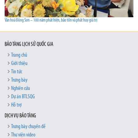
Văn hoá Đông Sơn – 100 năm phát hiện, bảo tồn và phát huy giá trị
BẢO TÀNG LỊCH SỬ QUỐC GIA
Trang chủ
Giới thiệu
Tin tức
Trưng bày
Nghiên cứu
Dự án BTLSQG
Hỗ trợ
DỊCH VỤ BẢO TÀNG
Trưng bày chuyên đề
Thư viện video