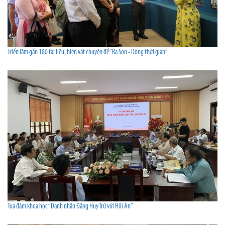
Triển lãm gần 180 tài liệu, hiện vật chuyên đề “Ba Son - Dòng thời gian”
Tọa đàm khoa học “Danh nhân Đặng Huy Trứ với Hội An”