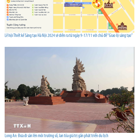
Lễ hội Thiết kế Sáng tạo Hà Nội 2024 sẽ diễn ra từ ngày 9-17/11 với chủ đề “Giao lộ sáng tạo”
Long An: Đưa di sản lên môi trường số, lan tỏa giá trị gắn phát triển du lịch