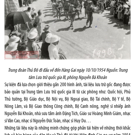
Trung đoàn Thủ Đô đi đầu về đến Hàng Gai ngày 10/10/1954 Nguồn: Trung
tâm Lưu trữ quốc gia III, phông Nguyễn Bá Khoản
Sự kiện đã lựa chọn giới thiệu gần 200 hình ảnh, tài liệu lưu trữ gốc đang được
bảo quản tại Trung tâm Lưu trữ quốc gia III từ các phông như: Quốc hội, Phủ
Thủ tướng, Bộ Giáo dục, Bộ Nội vụ, Bộ Ngoại giao, Bộ Tài chính, Bộ Y tế, Bộ
Nông Lâm, và Bộ Giao thông Công chính, Bộ Canh nông, nghệ sĩ nhiếp ảnh
Nguyễn Bá Khoản, nhà sưu tầm ảnh Đặng Tích, Giáo sư Hoàng Minh Giám, nhạc
sĩ Văn Cao, nhạc sĩ Nguyễn Đức Toàn, nhạc sĩ Huy Du…
Những tài liệu này là những minh chứng góp phần tái hiện về những thời khắc