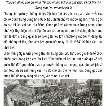
Nhà báo, nhiếp ảnh gia Trịnh Hải trao những bức ảnh quý chụp về Hà Nội cho
Trung tâm Lưu trữ quốc gia III
“Trung tâm quản lý những tài liệu độc bản (tài liệu gốc) có giá trị vĩnh viễn của
các cơ quan Trung ương như Quốc hội, Chính phủ và các bộ, ngành. Nhìn ở góc
độ các tài liệu chỉ đạo của Đảng, Chính phủ và các cơ quan Trung ương, cũng
như việc thực hiện các chỉ đạo đó của các bộ, ngành, có thể khẳng định, Trung
tâm là đơn vị đang quản lý số lượng tài liệu lớn nhất trong các đơn vị đang lưu
giữ những tài liệu, hình ảnh liên quan đến ngày 10.10.1954", bà Trần Việt Hoa
phát biểu.
Chào mừng Ngày Giải phóng Thủ đô, Trung tâm Lưu trữ Quốc gia III đã tổ chức
nhiều hoạt động kỷ niệm. Sự kiện "Giới thiệu tài liệu lưu trữ quốc gia về tiếp
quản Thủ đô" góp phần giáo dục truyền thống cách mạng, giáo dục về lịch sử
dân tộc, lịch sử anh hùng của Thủ đô cho các thế hệ hôm nay, đóng góp xây
dựng Thủ đô ngày càng giàu đẹp, văn minh, hiện đại.