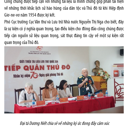
Công chúng được tiếp cận với những tài liệu là minh chứng góp phần tái hiện
về những thời khắc lịch sử hào hùng của dân tộc và Thủ đô từ khi Hiệp định
Giơ-ne-vơ năm 1954 được ký kết.
Phó Cục trưởng Cục Văn thư và Lưu trữ Nhà nước Nguyễn Thị Nga cho biết, đây
là sự kiện có ý nghĩa quan trọng, tạo điều kiện cho đông đảo công chúng được
tiếp cận nguồn sử liệu quan trọng, sát thực đáng tin cậy về một sự kiện rất
quan trọng của Thủ đô.
Đại tá Dương Niết chia sẻ về những ký ức đong đầy cảm xúc