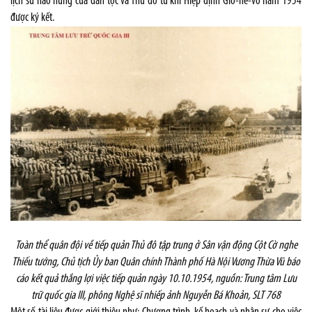
lịch sử hào hùng của dân tộc và Thủ đô từ khi Hiệp định Giơ-ne-vơ năm 1954
được ký kết.
Toàn thể quân đội về tiếp quản Thủ đô tập trung ở Sân vận động Cột Cờ nghe
Thiếu tướng, Chủ tịch Ủy ban Quân chính Thành phố Hà Nội Vương Thừa Vũ báo
cáo kết quả thắng lợi việc tiếp quản ngày 10.10.1954, nguồn: Trung tâm Lưu
trữ quốc gia III, phông Nghệ sĩ nhiếp ảnh Nguyễn Bá Khoản, SLT 768