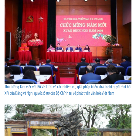
Thủ tướng làm việc với Bộ VHTTDL về các nhiệm vụ, giải pháp triển khai Nghị quyết Đại hội
XIV của Đảng và Nghị quyết số 80 của Bộ Chính trị về phát triển văn hóa Việt Nam