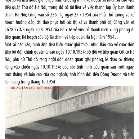
Một số tài liệu được giới thiệu như: Chương trình, kế hoạch và nhân sự cho việc
tiếp quản Thủ đô Hà Nội, trong đó có tài liệu về việc thành lập Ủy ban Hành
chính Hà Nội; Công văn số 236-TTg ngày 27.7.1954 của Phủ Thủ tướng về kế
hoạch hướng dẫn, chỉ đạo phục hồi các thị xã và thành phố cũ; Công văn số
1678 ZYO/3 ngày 20.8.1954 của Bộ Y tế về việc cử thanh niên xung phong đi
tiếp quản; Kế hoạch của Bộ Tài chính về tiếp quản Hà Nội năm 1954…
Một số báo cáo, hình ảnh tiêu biểu được giới thiệu như: Báo cáo về cuộc đón
tiếp bộ đội, chính quyền ta vào ngày 10.10.1954; bộ đội về tiếp quản Cột cờ Hà
Nội, phụ nữ Thủ đô rạng ngời đón đoàn quân giải phóng, lễ chào cờ thiêng
liêng vào chiều ngày 10.10.1954; báo cáo tình hình tiếp quản sau một ngày,
một tháng và báo cáo của các ngành; tình hình đổi tiền Đông Dương và tiền
liên bang trong tháng 10.1954…