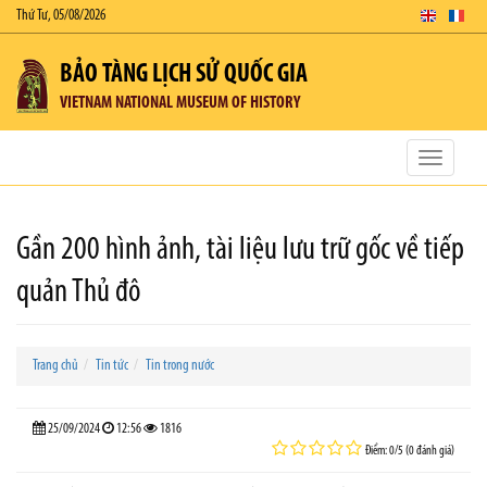
Thứ Tư, 05/08/2026
BẢO TÀNG LỊCH SỬ QUỐC GIA
VIETNAM NATIONAL MUSEUM OF HISTORY
Toggle
navigatio
Gần 200 hình ảnh, tài liệu lưu trữ gốc về tiếp
quản Thủ đô
Trang chủ
Tin tức
Tin trong nước
25/09/2024
12:56
1816
Điểm: 0/5 (0 đánh giá)