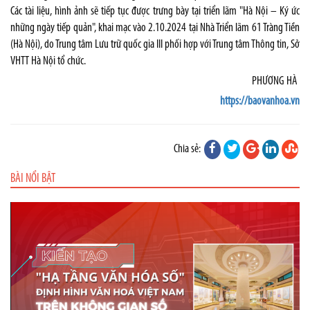
Các tài liệu, hình ảnh sẽ tiếp tục được trưng bày tại triển lãm "Hà Nội – Ký ức
những ngày tiếp quản", khai mạc vào 2.10.2024 tại Nhà Triển lãm 61 Tràng Tiền
(Hà Nội), do Trung tâm Lưu trữ quốc gia III phối hợp với Trung tâm Thông tin, Sở
VHTT Hà Nội tổ chức.
PHƯƠNG HÀ
https://baovanhoa.vn
Chia sẻ:
BÀI NỔI BẬT