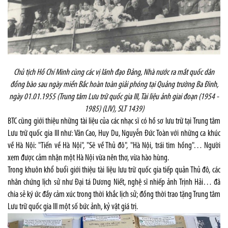
Chủ tịch Hồ Chí Minh cùng các vị lãnh đạo Đảng, Nhà nước ra mắt quốc dân
đồng bào sau ngày miền Bắc hoàn toàn giải phóng tại Quảng trường Ba Đình,
ngày 01.01.1955 (Trung tâm Lưu trữ quốc gia III, Tài liệu ảnh giai đoạn (1954 -
1985) (LIV), SLT 1439)
BTC cũng giới thiệu những tài liệu của các nhạc sĩ có hồ sơ lưu trữ tại Trung tâm
Lưu trữ quốc gia III như: Văn Cao, Huy Du, Nguyễn Đức Toàn với những ca khúc
về Hà Nội: "Tiến về Hà Nội", "Sẽ về Thủ đô", "Hà Nội, trái tim hồng"… Người
xem được cảm nhận một Hà Nội vừa nên thơ, vừa hào hùng.
Trong khuôn khổ buổi giới thiệu tài liệu lưu trữ quốc gia tiếp quản Thủ đô, các
nhân chứng lịch sử như Đại tá Dương Niết, nghệ sĩ nhiếp ảnh Trịnh Hải… đã
chia sẻ ký ức đầy cảm xúc trong thời khắc lịch sử; đồng thời trao tặng Trung tâm
Lưu trữ quốc gia III một số bức ảnh, kỷ vật giá trị.