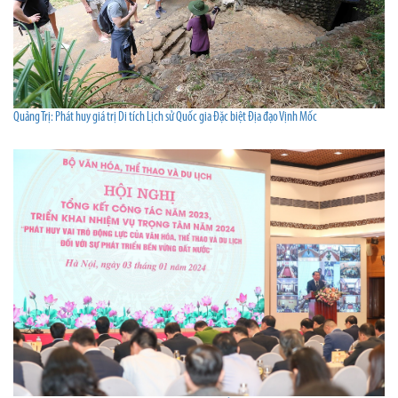
Quảng Trị: Phát huy giá trị Di tích Lịch sử Quốc gia Đặc biệt Địa đạo Vịnh Mốc