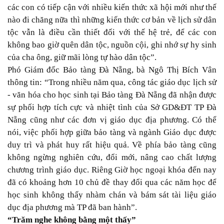
các con có tiếp cận với nhiều kiến thức xã hội mới như thế
nào đi chăng nữa thì những kiến thức cơ bản về lịch sử dân
tộc vẫn là điều cần thiết đối với thế hệ trẻ, để các con
không bao giờ quên dân tộc, nguồn cội, ghi nhớ sự hy sinh
của cha ông, giữ mãi lòng tự hào dân tộc”.
Phó Giám đốc Bảo tàng Đà Nẵng, bà Ngô Thị Bích Vân
thông tin: “Trong nhiều năm qua, công tác giáo dục lịch sử
- văn hóa cho học sinh tại Bảo tàng Đà Nẵng đã nhận được
sự phối hợp tích cực và nhiệt tình của Sở GD&ĐT TP Đà
Nẵng cũng như các đơn vị giáo dục địa phương. Có thể
nói, việc phối hợp giữa bảo tàng và ngành Giáo dục được
duy trì và phát huy rất hiệu quả. Về phía bảo tàng cũng
không ngừng nghiên cứu, đổi mới, nâng cao chất lượng
chương trình giáo dục. Riêng Giờ học ngoại khóa đến nay
đã có khoảng hơn 10 chủ đề thay đổi qua các năm học để
học sinh không thấy nhàm chán và bám sát tài liệu giáo
dục địa phương mà TP đã ban hành”.
“Trăm nghe không bằng một thấy”