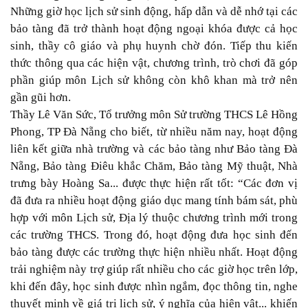
Những giờ học lịch sử sinh động, hấp dẫn và dễ nhớ tại các
bảo tàng đã trở thành hoạt động ngoại khóa được cả học
sinh, thầy cô giáo và phụ huynh chờ đón. Tiếp thu kiến
thức thông qua các hiện vật, chương trình, trò chơi đã góp
phần giúp môn Lịch sử không còn khô khan mà trở nên
gần gũi hơn.
Thầy Lê Văn Sức, Tổ trưởng môn Sử trường THCS Lê Hồng
Phong, TP Đà Nẵng cho biết, từ nhiều năm nay, hoạt động
liên kết giữa nhà trường và các bảo tàng như Bảo tàng Đà
Nẵng, Bảo tàng Điêu khắc Chăm, Bảo tàng Mỹ thuật, Nhà
trưng bày Hoàng Sa... được thực hiện rất tốt: “Các đơn vị
đã đưa ra nhiều hoạt động giáo dục mang tính bám sát, phù
hợp với môn Lịch sử, Địa lý thuộc chương trình mới trong
các trường THCS. Trong đó, hoạt động đưa học sinh đến
bảo tàng được các trường thực hiện nhiều nhất. Hoạt động
trải nghiệm này trợ giúp rất nhiều cho các giờ học trên lớp,
khi đến đây, học sinh được nhìn ngắm, đọc thông tin, nghe
thuyết minh về giá trị lịch sử, ý nghĩa của hiện vật... khiến