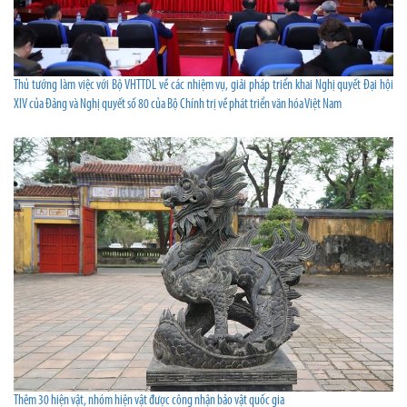
Thủ tướng làm việc với Bộ VHTTDL về các nhiệm vụ, giải pháp triển khai Nghị quyết Đại hội
XIV của Đảng và Nghị quyết số 80 của Bộ Chính trị về phát triển văn hóa Việt Nam
Thêm 30 hiện vật, nhóm hiện vật được công nhận bảo vật quốc gia