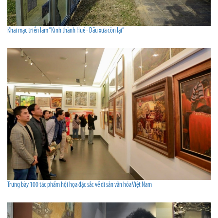
Khai mạc triển lãm “Kinh thành Huế - Dấu xưa còn lại”
Trưng bày 100 tác phẩm hội họa đặc sắc về di sản văn hóa Việt Nam