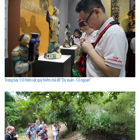
Trưng bày 150 hiện vật quý hiếm chủ đề “Du xuân - Cổ ngoạn”