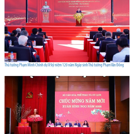
Thủ tướng Phạm Minh Chính dự lễ kỷ niệm 120 năm Ngày sinh Thủ tướng Phạm Văn Đồng