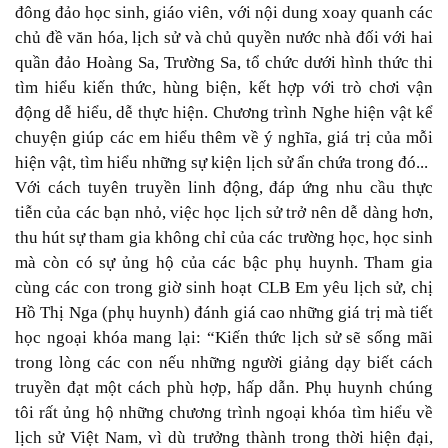
đông đảo học sinh, giáo viên, với nội dung xoay quanh các
chủ đề văn hóa, lịch sử và chủ quyền nước nhà đối với hai
quần đảo Hoàng Sa, Trường Sa, tổ chức dưới hình thức thi
tìm hiểu kiến thức, hùng biện, kết hợp với trò chơi vận
động dễ hiểu, dễ thực hiện. Chương trình Nghe hiện vật kể
chuyện giúp các em hiểu thêm về ý nghĩa, giá trị của mỗi
hiện vật, tìm hiểu những sự kiện lịch sử ẩn chứa trong đó...
Với cách tuyên truyền linh động, đáp ứng nhu cầu thực
tiễn của các bạn nhỏ, việc học lịch sử trở nên dễ dàng hơn,
thu hút sự tham gia không chỉ của các trường học, học sinh
mà còn có sự ủng hộ của các bậc phụ huynh. Tham gia
cùng các con trong giờ sinh hoạt CLB Em yêu lịch sử, chị
Hồ Thị Nga (phụ huynh) đánh giá cao những giá trị mà tiết
học ngoại khóa mang lại: “Kiến thức lịch sử sẽ sống mãi
trong lòng các con nếu những người giảng dạy biết cách
truyền đạt một cách phù hợp, hấp dẫn. Phụ huynh chúng
tôi rất ủng hộ những chương trình ngoại khóa tìm hiểu về
lịch sử Việt Nam, vì dù trưởng thành trong thời hiện đại,