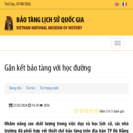
Thứ Sáu, 07/08/2026
BẢO TÀNG LỊCH SỬ QUỐC GIA
VIETNAM NATIONAL MUSEUM OF HISTORY
Toggle
navigatio
Gắn kết bảo tàng với học đường
Trang chủ
Tin tức
Tin trong nước
21/02/2024
14:29
2056
Điểm: 5/5 (1 đánh giá)
Nhằm nâng cao chất lượng trong việc dạy và học lịch sử, các nhà
trường đã phối hợp với thiết chế bảo tàng trên địa bàn TP Đà Nẵng