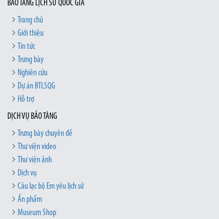
BẢO TÀNG LỊCH SỬ QUỐC GIA
Trang chủ
Giới thiệu
Tin tức
Trưng bày
Nghiên cứu
Dự án BTLSQG
Hỗ trợ
DỊCH VỤ BẢO TÀNG
Trưng bày chuyên đề
Thư viện video
Thư viện ảnh
Dịch vụ
Câu lạc bộ Em yêu lịch sử
Ấn phẩm
Museum Shop