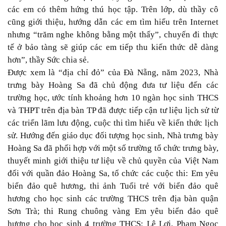
các em có thêm hứng thú học tập. Trên lớp, dù thầy cô
cũng giới thiệu, hướng dẫn các em tìm hiểu trên Internet
nhưng “trăm nghe không bằng một thấy”, chuyến đi thực
tế ở bảo tàng sẽ giúp các em tiếp thu kiến thức dễ dàng
hơn”, thầy Sức chia sẻ.
Được xem là “địa chỉ đỏ” của Đà Nẵng, năm 2023, Nhà
trưng bày Hoàng Sa đã chủ động đưa tư liệu đến các
trường học, ước tính khoảng hơn 10 ngàn học sinh THCS
và THPT trên địa bàn TP đã được tiếp cận tư liệu lịch sử từ
các triển lãm lưu động, cuộc thi tìm hiểu về kiến thức lịch
sử. Hướng đến giáo dục đối tượng học sinh, Nhà trưng bày
Hoàng Sa đã phối hợp với một số trường tổ chức trưng bày,
thuyết minh giới thiệu tư liệu về chủ quyền của Việt Nam
đối với quần đảo Hoàng Sa, tổ chức các cuộc thi: Em yêu
biển đảo quê hương, thi ảnh Tuổi trẻ với biển đảo quê
hương cho học sinh các trường THCS trên địa bàn quận
Sơn Trà; thi Rung chuông vàng Em yêu biển đảo quê
hương cho học sinh 4 trường THCS: Lê Lợi, Phạm Ngọc