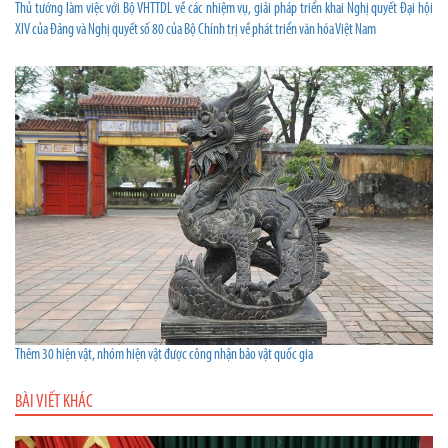
Thủ tướng làm việc với Bộ VHTTDL về các nhiệm vụ, giải pháp triển khai Nghị quyết Đại hội
XIV của Đảng và Nghị quyết số 80 của Bộ Chính trị về phát triển văn hóa Việt Nam
Thêm 30 hiện vật, nhóm hiện vật được công nhận bảo vật quốc gia
BÀI VIẾT KHÁC