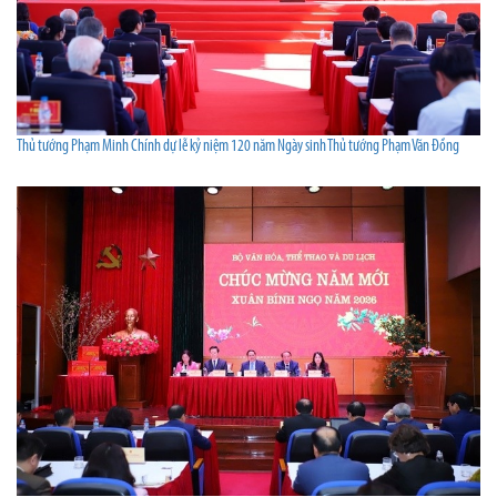
Thủ tướng Phạm Minh Chính dự lễ kỷ niệm 120 năm Ngày sinh Thủ tướng Phạm Văn Đồng