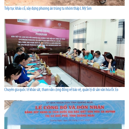
Tiếp tục khảo cổ, xây dựng phương án trùng tu nhóm tháp L Mỹ Sơn
Chuyên gia quốc tế khảo sát, tham vấn cộng đồng về bảo vệ, quản lý di sản văn hóa Óc Eo