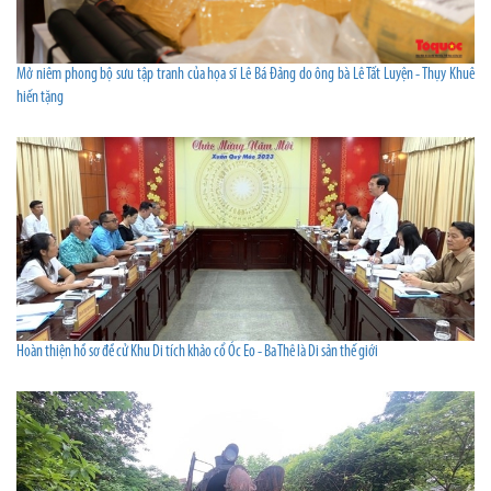
Mở niêm phong bộ sưu tập tranh của họa sĩ Lê Bá Đảng do ông bà Lê Tất Luyện - Thụy Khuê
hiến tặng
Hoàn thiện hồ sơ đề cử Khu Di tích khảo cổ Óc Eo - Ba Thê là Di sản thế giới