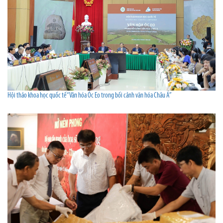
Hội thảo khoa học quốc tế “Văn hóa Óc Eo trong bối cảnh văn hóa Châu Á”