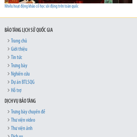
Nhiều hoạt động khảo cổ học sôi động trên toàn quốc
BẢO TÀNG LỊCH SỬ QUỐC GIA
Trang chủ
Giới thiệu
Tin tức
Trưng bày
Nghiên cứu
Dự án BTLSQG
Hỗ trợ
DỊCH VỤ BẢO TÀNG
Trưng bày chuyên đề
Thư viện video
Thư viện ảnh
Dịch vụ