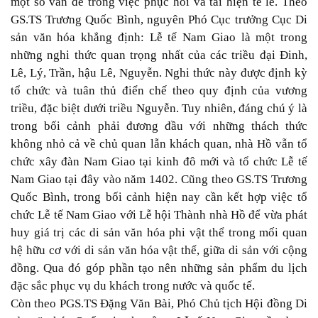
một số vấn đề trong việc phục hồi và tái hiện tế lễ. Theo
GS.TS Trương Quốc Bình, nguyên Phó Cục trưởng Cục Di
sản văn hóa khẳng định: Lễ tế Nam Giao là một trong
những nghi thức quan trọng nhất của các triều đại Đinh,
Lê, Lý, Trần, hậu Lê, Nguyễn. Nghi thức này được định kỳ
tổ chức và tuân thủ điển chế theo quy định của vương
triều, đặc biệt dưới triều Nguyễn. Tuy nhiên, đáng chú ý là
trong bối cảnh phải đương đầu với những thách thức
không nhỏ cả về chủ quan lẫn khách quan, nhà Hồ vẫn tổ
chức xây đàn Nam Giao tại kinh đô mới và tổ chức Lễ tế
Nam Giao tại đây vào năm 1402. Cũng theo GS.TS Trương
Quốc Bình, trong bối cảnh hiện nay cần kết hợp việc tổ
chức Lễ tế Nam Giao với Lễ hội Thành nhà Hồ để vừa phát
huy giá trị các di sản văn hóa phi vật thể trong mối quan
hệ hữu cơ với di sản văn hóa vật thể, giữa di sản với cộng
đồng. Qua đó góp phần tạo nên những sản phẩm du lịch
đặc sắc phục vụ du khách trong nước và quốc tế.
Còn theo PGS.TS Đặng Văn Bài, Phó Chủ tịch Hội đồng Di