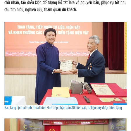
chủ nhân, tạo điều kiện để tượng Bồ tát Tara về nguyên bản, phục vụ tốt nhu
cầu tìm hiểu, nghiên cứu, tham quan du khách.
Bảo tàng Lịch sử tỉnh Thừa Thiên Huế tiếp nhận gần 80 hiện vật, tư liệu quý được hiến tặng