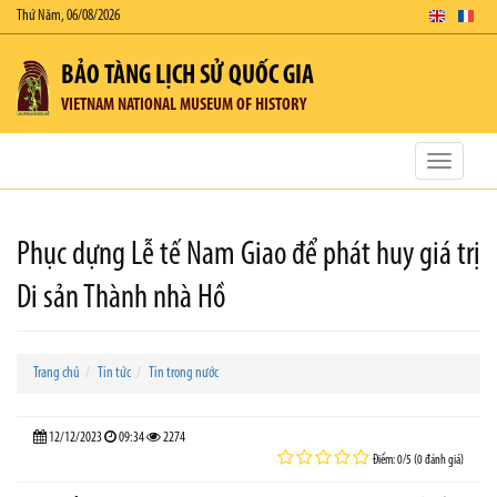
Thứ Năm, 06/08/2026
BẢO TÀNG LỊCH SỬ QUỐC GIA
VIETNAM NATIONAL MUSEUM OF HISTORY
Toggle
navigatio
Phục dựng Lễ tế Nam Giao để phát huy giá trị
Di sản Thành nhà Hồ
Trang chủ
Tin tức
Tin trong nước
12/12/2023
09:34
2274
Điểm: 0/5 (0 đánh giá)