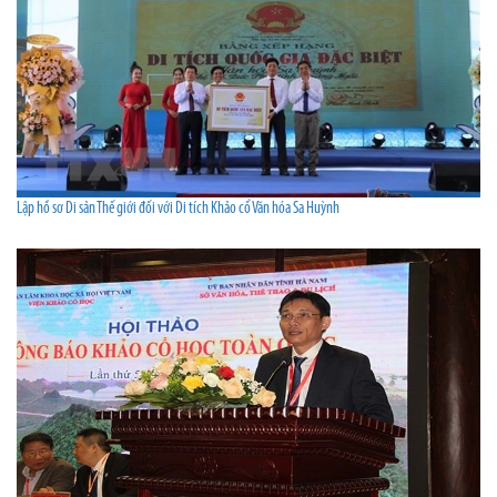
Lập hồ sơ Di sản Thế giới đối với Di tích Khảo cổ Văn hóa Sa Huỳnh