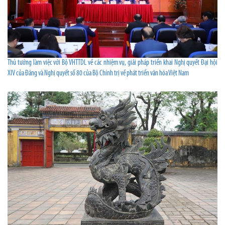
Thủ tướng làm việc với Bộ VHTTDL về các nhiệm vụ, giải pháp triển khai Nghị quyết Đại hội
XIV của Đảng và Nghị quyết số 80 của Bộ Chính trị về phát triển văn hóa Việt Nam