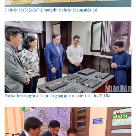
Di sản văn hóa Óc Eo-Ba Thê, hướng đến di sản văn hóa của nhân loại
Mộc bản triều Nguyễn là tài liệu tin cậy quý giá cho nghiên cứu lịch sử Việt Nam