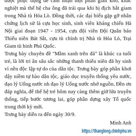
được phục dựng để cảm nhận một phần gian khổ, khắc
nghiệt mà thế hệ cha ông đã trải qua khi bị địch bắt giam
trong Nhà tù Hỏa Lò. Đồng thời, các đại biểu gặp gỡ nhân
chứng lịch sử là cựu học sinh, sinh viên kháng chiến Hà
Nội giai đoạn 1947 - 1954, cựu đội viên Đội Quân báo
Thiếu niên Bát Sắt, cựu tù chính trị Nhà tù Hỏa Lò, Trại
Giam tù binh Phú Quốc.
Trưng bày chuyên đề "Mầm xanh trên đá" là khúc ca tuổi
trẻ, là lời tri ân sâu sắc những thanh thiếu niên đã hy sinh
vì nền độc lập tự do của dân tộc. Trưng bày góp phần khơi
dậy niềm tự hào dân tộc, giáo dục truyền thống yêu nước,
đạo lý Uống nước nh đạo lý Uống nước nhớ nguồn, Đền ơn
đáp nghĩa, để thế hệ trẻ hôm nay càng thêm giữ lửa truyền
thống, tiếp bước tương lai, góp phần dựng xây Tổ quốc
trong thời kỳ mới.
Trưng bày diễn ra đến ngày 30/9.
Minh Anh
https://thanglong.chinhphu.vn