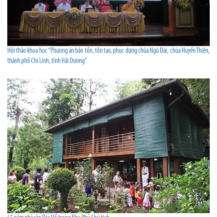
Hội thảo khoa học “Phương án bảo tồn, tôn tạo, phục dựng chùa Ngũ Đài, chùa Huyền Thiên,
thành phố Chí Linh, tỉnh Hải Dương”