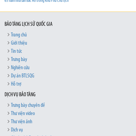
65 năm nhà sàn Bác Hồ trong Khu Phủ Chủ tịch
BẢO TÀNG LỊCH SỬ QUỐC GIA
Trang chủ
Giới thiệu
Tin tức
Trưng bày
Nghiên cứu
Dự án BTLSQG
Hỗ trợ
DỊCH VỤ BẢO TÀNG
Trưng bày chuyên đề
Thư viện video
Thư viện ảnh
Dịch vụ