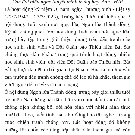
Các đại biểu nghe thuyết minh trưng bày. Ảnh: VGP
Là hoạt động kỷ niệm 76 năm Ngày Thương binh - Liệt sỹ
(27/7/1947 - 27/7/2023), Trưng bày được thể hiện qua 3
nội dung: Tuổi xanh nơi ngục lửa, Ngọn lửa Thành đồng,
Ký ức không phai. Với nội dung Tuổi xanh nơi ngục lửa,
trưng bày tập trung giới thiệu phong trào đấu tranh của
học sinh, sinh viên và Đội Quân báo Thiếu niên Bát Sắt
chống thực dân Pháp. Trong quá trình hoạt động, nhiều
học sinh, sinh viên, đội viên Đội Quân báo Thiếu niên Bát
Sắt bị thực dân Pháp bắt giam tại Nhà tù Hỏa Lò nhưng vẫn
can trường đấu tranh chống chế độ lao tù hà khắc, tham gia
vượt ngục để trở về với cách mạng.
Ở nội dung Ngọn lửa Thành đồng, trưng bày giới thiệu tuổi
trẻ miền Nam hăng hái dấn thân vào cuộc đấu tranh ác liệt,
chống địch khủng bố, đòi hòa bình với nhiều hình thức
như bãi khóa, biểu tình, hát cho đồng bào tôi nghe... trong
cuộc chiến tranh chống Mỹ. Các hoạt động đó không
những lôi cuốn các tầng lớp nhân dân tham gia mà còn