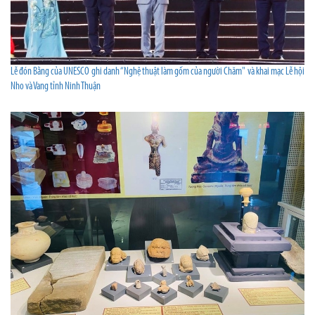
Lễ đón Bằng của UNESCO ghi danh “Nghệ thuật làm gốm của người Chăm" và khai mạc Lễ hội
Nho và Vang tỉnh Ninh Thuận