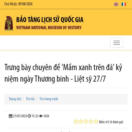
Chủ Nhật, 09/08/2026
BẢO TÀNG LỊCH SỬ QUỐC GIA
VIETNAM NATIONAL MUSEUM OF HISTORY
Toggle
navigatio
Trưng bày chuyên đề 'Mầm xanh trên đá' kỷ
niệm ngày Thương binh - Liệt sỹ 27/7
Trang chủ
Tin tức
Tin trong nước
21/07/2023
15:22
1636
Điểm: 0/5 (0 đánh giá)