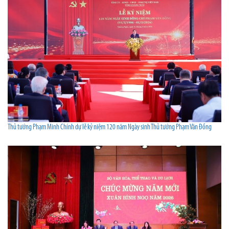
Thủ tướng Phạm Minh Chính dự lễ kỷ niệm 120 năm Ngày sinh Thủ tướng Phạm Văn Đồng