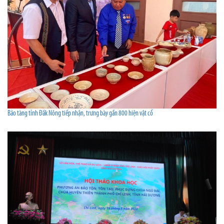
Bảo tàng tỉnh Đắk Nông tiếp nhận, trưng bày gần 800 hiện vật cổ