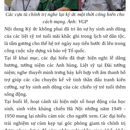
Các cựu tù chính trị nghe lại ký ức một thời cống hiến cho
cách mạng. Ảnh: VGP
Nội dung Ký ức không phai đã tri ân sự hy sinh anh dũng
của các liệt sỹ trẻ tuổi mãi khắc ghi trong lịch sử dân tộc,
là tấm gương cho thế hệ trẻ ngày nay tiến bước đi lên trong
công cuộc xây dựng và bảo vệ Tổ quốc.
Tại lễ khai mạc, các đại biểu đã thực hiện nghi lễ dâng
hương, tưởng niệm các Anh hùng, Liệt sỹ tại Đài tưởng
niệm; nghe thuyết minh trưng bày kết hợp với âm thanh bổ
trợ giúp các câu chuyện kể về tinh thần đấu tranh kiên
cường, sự hy sinh anh dũng của các chiến sỹ trẻ tuổi thêm
sống động.
Tại buổi lễ, hoạt cảnh tái hiện một số hoạt động của học
sinh, sinh viên kháng chiến Hà Nội những năm 1949 -
1950 mang lại nhiều cảm xúc cho người xem. Các đại biểu
trải nghiệm sự cùm kẹp tại góc phòng giam tù chính trị