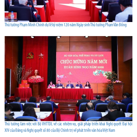
Thủ tướng Phạm Minh Chính dự lễ kỷ niệm 120 năm Ngày sinh Thủ tướng Phạm Văn Đồng
Thủ tướng làm việc với Bộ VHTTDL về các nhiệm vụ, giải pháp triển khai Nghị quyết Đại hội
XIV của Đảng và Nghị quyết số 80 của Bộ Chính trị về phát triển văn hóa Việt Nam