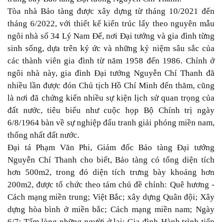
Tòa nhà Bảo tàng được xây dựng từ tháng 10/2021 đến
tháng 6/2022, với thiết kế kiến trúc lấy theo nguyên mẫu
ngôi nhà số 34 Lý Nam Đế, nơi Đại tướng và gia đình từng
sinh sống, dựa trên ký ức và những kỷ niệm sâu sắc của
các thành viên gia đình từ năm 1958 đến 1986. Chính ở
ngôi nhà này, gia đình Đại tướng Nguyễn Chí Thanh đã
nhiều lần được đón Chủ tịch Hồ Chí Minh đến thăm, cũng
là nơi đã chứng kiến nhiều sự kiện lịch sử quan trọng của
đất nước, tiêu biểu như cuộc họp Bộ Chính trị ngày
6/8/1964 bàn về sự nghiệp đấu tranh giải phóng miền nam,
thống nhất đất nước.
Đại tá Phạm Văn Phi, Giám đốc Bảo tàng Đại tướng
Nguyễn Chí Thanh cho biết, Bảo tàng có tổng diện tích
hơn 500m2, trong đó diện tích trưng bày khoảng hơn
200m2, được tổ chức theo tám chủ đề chính: Quê hương -
Cách mạng miền trung; Việt Bắc; xây dựng Quân đội; Xây
dựng hòa bình ở miền bắc; Cách mạng miền nam; Ngày
6/7; Tấm lòng những người ở lại; Gia đình-Hành trình tiếp