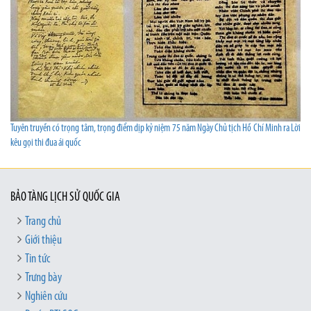
Tuyên truyền có trọng tâm, trọng điểm dịp kỷ niệm 75 năm Ngày Chủ tịch Hồ Chí Minh ra Lời
kêu gọi thi đua ái quốc
BẢO TÀNG LỊCH SỬ QUỐC GIA
Trang chủ
Giới thiệu
Tin tức
Trưng bày
Nghiên cứu