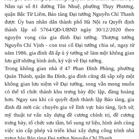
Nằm tại số 81 đường Tân Nhuệ, phường Thụy Phương,
quận Bắc Từ Liêm, Bảo tàng Đại tướng Nguyễn Chí Thanh
được Ủy ban nhân dân thành phố Hà Nội ra Quyết định
thành lập số 5764/QĐ-UBND ngày 30/12/2020 theo
nguyện vọng của gia đình Đại tướng. Thượng tướng
Nguyễn Chí Vịnh - con trai cố Đại tướng chia sẻ, ngay từ
năm 1986, gia đình đã ấp ủ ý tưởng sẽ làm một không gian
lưu giữ những hình ảnh, kỷ vật về Đại tướng.
Trong không gian nhà ở 47 Phan Đình Phùng, phường
Quán Thánh, quận Ba Đình, gia đình cũng đã sắp xếp một
không gian lưu niệm về Đại tướng, song vẫn mong muốn
có thể tổ chức thành khu trưng bày độc lập, đàng hoàng
hơn. Ngay sau khi có quyết định thành lập Bảo tàng, gia
đình đã mời các chuyên gia về lĩnh vực bảo tàng, lịch sử,
mỹ thuật tư vấn xây dựng đề cương chính trị, đề cương
trưng bày, tổ chức sưu tầm, bổ sung tư liệu, hình ảnh cùng
việc xin cấp phép và triển khai xây dựng công trình nhà
trưng bày Bảo tàng Đại tướng Nguyễn Chí Thanh.