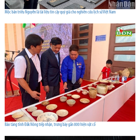
Mộc bản triều Nguyễn là tài liệu tin cậy quý giá cho nghiên cứu lịch sử Việt Nam
Bảo tàng tỉnh Đắk Nông tiếp nhận, trưng bày gần 800 hiện vật cổ