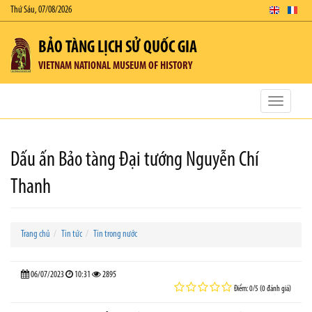
Thứ Sáu, 07/08/2026
BẢO TÀNG LỊCH SỬ QUỐC GIA
VIETNAM NATIONAL MUSEUM OF HISTORY
Toggle
navigatio
Dấu ấn Bảo tàng Đại tướng Nguyễn Chí
Thanh
Trang chủ
Tin tức
Tin trong nước
06/07/2023
10:31
2895
Điểm: 0/5 (0 đánh giá)