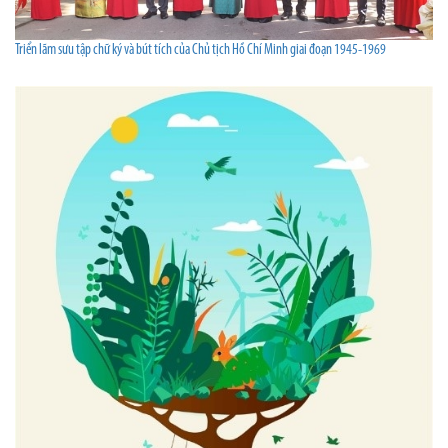
Triển lãm sưu tập chữ ký và bút tích của Chủ tịch Hồ Chí Minh giai đoạn 1945-1969