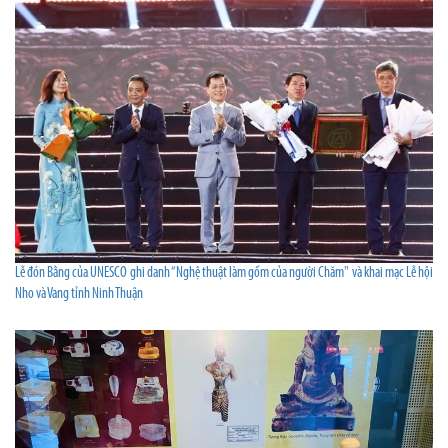
Lễ đón Bằng của UNESCO ghi danh “Nghệ thuật làm gốm của người Chăm" và khai mạc Lễ hội
Nho và Vang tỉnh Ninh Thuận