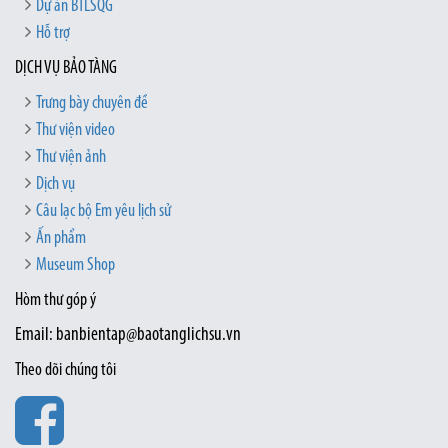
Dự án BTLSQG
Hỗ trợ
DỊCH VỤ BẢO TÀNG
Trưng bày chuyên đề
Thư viện video
Thư viện ảnh
Dịch vụ
Câu lạc bộ Em yêu lịch sử
Ấn phẩm
Museum Shop
Hòm thư góp ý
Email: banbientap@baotanglichsu.vn
Theo dõi chúng tôi