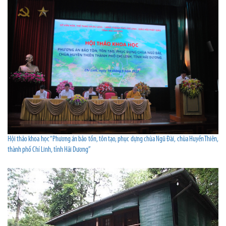
Hội thảo khoa học “Phương án bảo tồn, tôn tạo, phục dựng chùa Ngũ Đài, chùa Huyền Thiên,
thành phố Chí Linh, tỉnh Hải Dương”