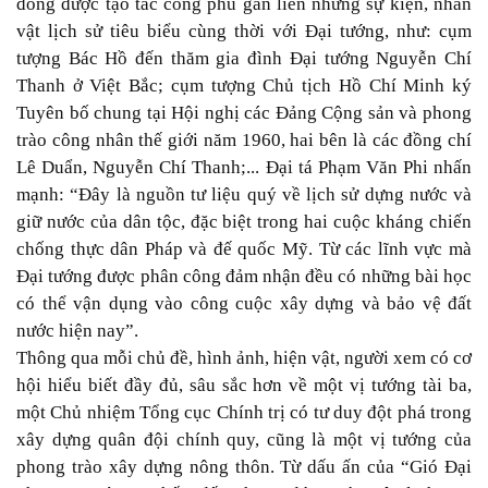
đồng được tạo tác công phu gắn liền những sự kiện, nhân
vật lịch sử tiêu biểu cùng thời với Đại tướng, như: cụm
tượng Bác Hồ đến thăm gia đình Đại tướng Nguyễn Chí
Thanh ở Việt Bắc; cụm tượng Chủ tịch Hồ Chí Minh ký
Tuyên bố chung tại Hội nghị các Đảng Cộng sản và phong
trào công nhân thế giới năm 1960, hai bên là các đồng chí
Lê Duẩn, Nguyễn Chí Thanh;... Đại tá Phạm Văn Phi nhấn
mạnh: “Đây là nguồn tư liệu quý về lịch sử dựng nước và
giữ nước của dân tộc, đặc biệt trong hai cuộc kháng chiến
chống thực dân Pháp và đế quốc Mỹ. Từ các lĩnh vực mà
Đại tướng được phân công đảm nhận đều có những bài học
có thể vận dụng vào công cuộc xây dựng và bảo vệ đất
nước hiện nay”.
Thông qua mỗi chủ đề, hình ảnh, hiện vật, người xem có cơ
hội hiểu biết đầy đủ, sâu sắc hơn về một vị tướng tài ba,
một Chủ nhiệm Tổng cục Chính trị có tư duy đột phá trong
xây dựng quân đội chính quy, cũng là một vị tướng của
phong trào xây dựng nông thôn. Từ dấu ấn của “Gió Đại