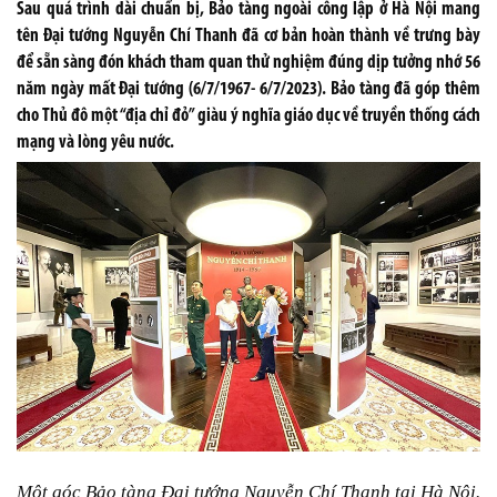
Sau quá trình dài chuẩn bị, Bảo tàng ngoài công lập ở Hà Nội mang
tên Đại tướng Nguyễn Chí Thanh đã cơ bản hoàn thành về trưng bày
để sẵn sàng đón khách tham quan thử nghiệm đúng dịp tưởng nhớ 56
năm ngày mất Đại tướng (6/7/1967- 6/7/2023). Bảo tàng đã góp thêm
cho Thủ đô một “địa chỉ đỏ” giàu ý nghĩa giáo dục về truyền thống cách
mạng và lòng yêu nước.
Một góc Bảo tàng Đại tướng Nguyễn Chí Thanh tại Hà Nội.