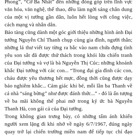
Phong”, “Cờ Ba Nhất” đến những đóng góp trên lĩnh vực
văn hóa, văn nghệ, thể thao, đều làm ngời sáng chân dung
của một vị tướng gần dân, luôn hết lòng với công việc,
cách mạng và nhân dân.
Bảo tàng cũng dành một góc giới thiệu những hình ảnh Đại
tướng Nguyễn Chí Thanh chụp cùng gia đình, người thân;
những lá thư viết tay từng ra bắc vào nam chứa đựng tình
yêu son sắt đã được thử thách trong khói lửa chiến tranh
của Đại tướng và vợ là bà Nguyễn Thị Cúc; những khoảnh
khắc Đại tướng với các con... “Trong đại gia đình các con,
cháu được yêu thương hết mực, đồng thời cũng được dạy
bảo nghiêm khắc... Cảm giác khi bé, mỗi lần ba Thanh về
cả nhà “sáng bừng” như được đánh thức...” - đó là ấn tượng
về ba mãi không thể phai mờ trong ký ức bà Nguyễn
Thanh Hà, con gái cả của Đại tướng.
Trong không gian trưng bày, có những tấm ảnh khiến
người xem lặng đi khi nhớ về ngày 6/7/1967, đúng ngày
quay trở lại chiến trường miền nam để tiếp tục chỉ đạo