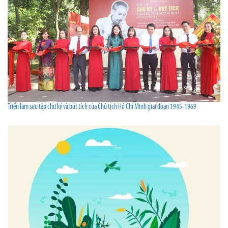
Triển lãm sưu tập chữ ký và bút tích của Chủ tịch Hồ Chí Minh giai đoạn 1945-1969