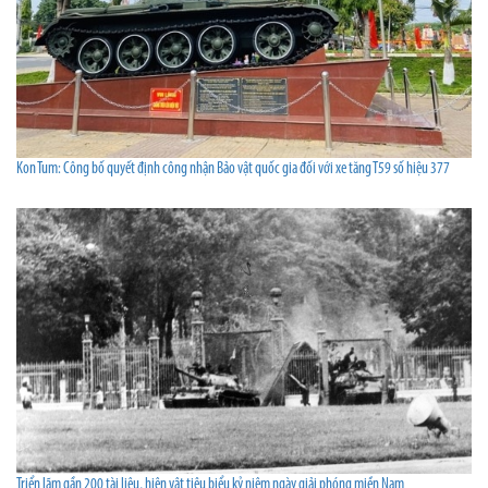
Kon Tum: Công bố quyết định công nhận Bảo vật quốc gia đối với xe tăng T59 số hiệu 377
Triển lãm gần 200 tài liệu, hiện vật tiêu biểu kỷ niệm ngày giải phóng miền Nam