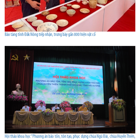
Bảo tàng tỉnh Đắk Nông tiếp nhận, trưng bày gần 800 hiện vật cổ
Hội thảo khoa học “Phương án bảo tồn, tôn tạo, phục dựng chùa Ngũ Đài, chùa Huyền Thiên,