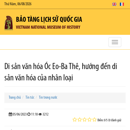
Thứ Năm, 06/08/2026
BẢO TÀNG LỊCH SỬ QUỐC GIA
VIETNAM NATIONAL MUSEUM OF HISTORY
Toggle
navigatio
Di sản văn hóa Óc Eo-Ba Thê, hướng đến di
sản văn hóa của nhân loại
Trang chủ
Tin tức
Tin trong nước
05/06/2023
11:18
3212
Điểm: 0/5 (0 đánh giá)