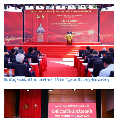
Thủ tướng Phạm Minh Chính dự lễ kỷ niệm 120 năm Ngày sinh Thủ tướng Phạm Văn Đồng