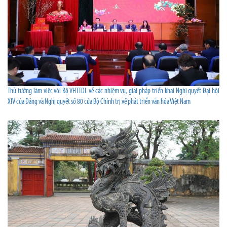
Thủ tướng làm việc với Bộ VHTTDL về các nhiệm vụ, giải pháp triển khai Nghị quyết Đại hội
XIV của Đảng và Nghị quyết số 80 của Bộ Chính trị về phát triển văn hóa Việt Nam