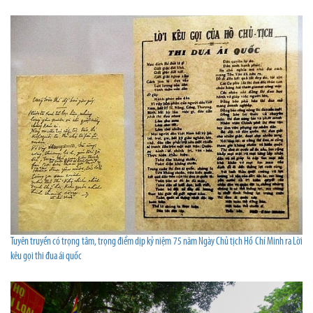
Tuyên truyền có trọng tâm, trọng điểm dịp kỷ niệm 75 năm Ngày Chủ tịch Hồ Chí Minh ra Lời
kêu gọi thi đua ái quốc