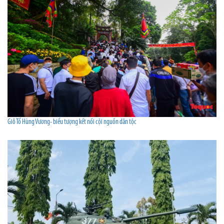
Giỗ Tổ Hùng Vương- biểu tượng kết nối cội nguồn dân tộc