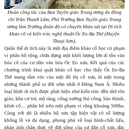
Đoàn công tác của Ban Tuyên giáo Trung ương do đồng
chí Trần Thanh Lâm, Phó Trưởng Ban Tuyên giáo Trung
ương làm Trưởng đoàn đã có chuyến khảo sát tại Di tích
khảo cổ và kiến trúc nghệ thuật Óc Eo-Ba Thê (Huyện
Thoại Sơn).
Quần thể di tích này là một địa điểm khảo cổ học có phạm
vi phân bố rộng, chứa đựng một khối lượng lớn di tồn văn
hóa cổ của cư dân văn hóa Óc Eo xưa. Kết quả của các
chương trình khai quật khảo cổ học cho thấy Óc Eo-Ba
Thê mang tầm vóc của một đô thị cổ xưa, là một trong
những thành phố ra đời sớm nhất ở Đông Nam Á. Nhiều
loại hình di tích được phát hiện như kiến trúc đền thờ tôn
giáo, khu cư trú, mộ táng, công xưởng thủ công, hào thành,
kênh cổ… phân bố trên một phạm vi rộng khoảng 500ha.
Cùng với đó là nhiều bộ sưu tập hiện vật có số lượng
khổng lồ và đa dạng, phong phú về loại hình-chất liệu,
phản ánh chân thực về đời sống của cư dân cổ xưa, đặc