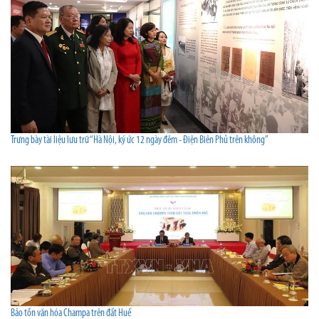
Trưng bày tài liệu lưu trữ “Hà Nội, ký ức 12 ngày đêm - Điện Biên Phủ trên không”
Bảo tồn văn hóa Champa trên đất Huế