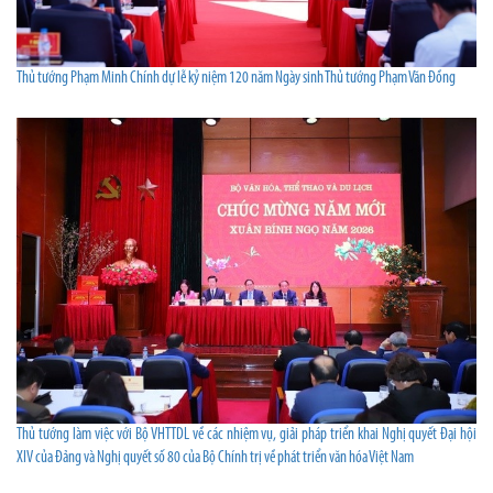
Thủ tướng Phạm Minh Chính dự lễ kỷ niệm 120 năm Ngày sinh Thủ tướng Phạm Văn Đồng
Thủ tướng làm việc với Bộ VHTTDL về các nhiệm vụ, giải pháp triển khai Nghị quyết Đại hội
XIV của Đảng và Nghị quyết số 80 của Bộ Chính trị về phát triển văn hóa Việt Nam