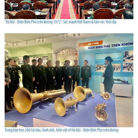
'Hà Nội - Điện Biên Phủ trên không 1972': Sức mạnh Việt Nam và tầm vóc thời đại
Trưng bày hơn 200 tài liệu, hình ảnh, hiện vật về Hà Nội - Điện Biên Phủ trên không