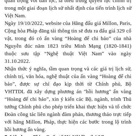
quan trọng với dân tộc, là biểu trưng quyền lực chính trị
trong một giai đoạn lịch sử nhất định của tiến trình lịch sử
Việt Nam.
Ngày 19/10/2022, website của Hãng đấu giá Millon, Paris,
Cộng hòa Pháp đăng tải thông tin sẽ đưa ra đấu giá 329 cổ
vật, trong đó có ấn vàng “Hoàng đế chi bảo” của nhà
Nguyễn đúc năm 1823 triều Minh Mạng (1820-1841)
thuộc sưu tập “Nghệ thuật Việt Nam” vào ngày
31.10.2022.
Nhận thức ý nghĩa, tầm quan trọng và các giá trị lịch sử,
chính trị, văn hóa, nghệ thuật của ấn vàng “Hoàng đế chi
bảo”, được sự chỉ đạo kịp thời từ Chính phủ, Bộ
VHTTDL đã xây dựng phương án "hồi hương" ấn vàng
“Hoàng đế chi bảo”, xin ý kiến các Bộ, ngành, trình Thủ
tướng Chính phủ cho phép triển khai thực hiện và tổ chức
Đoàn công tác liên ngành đàm phán, thương thảo trực tiếp
với hãng Millon, Pháp, thực hiện các bước trong lộ trình
hồi hương ấn vàng.