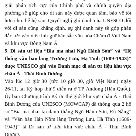
giải pháp tích cực của Chính phủ và chính quyền địa
phương sẽ giúp cho di sản này được quan tâm, bảo vệ tốt
hơn cho thế hệ sau. Quyết nghị ghi danh của UNESCO đối
với di sản cũng khẳng định, sự ghi danh này sẽ góp phần
đắc lực vào việc lưu giữ bản sắc văn hóa Chăm ở Việt Nam
và khu vực Đông Nam Á.
5. Di sản tư liệu “Bia ma nhai Ngũ Hành Sơn” và “Hệ
thống văn bản làng Trường Lưu, Hà Tĩnh (1689-1943)”
được UNESCO ghi vào Danh mục di sản tư liệu khu vực
châu Á - Thái Bình Dương
Vào lúc 12 giờ 30 (tức 10 giờ 30, giờ Việt Nam) ngày
26/11, tại Kỳ họp thứ 9 diễn ra ở TP. Andong (Hàn Quốc),
Ủy ban Chương trình Ký ức thế giới khu vực châu Á - Thái
Bình Dương của UNESCO (MOWCAP) đã thông qua 2 hồ
sơ “Bia ma nhai tại danh thắng Ngũ Hành Sơn, Đà Nẵng”
và “Văn bản Hán Nôm làng Trường Lưu, Hà Tĩnh (1689-
1943)” là Di sản tư liệu khu vực châu Á - Thái Bình
Dương.