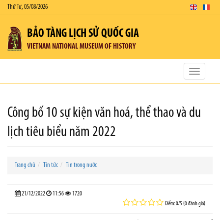
Thứ Tư, 05/08/2026
BẢO TÀNG LỊCH SỬ QUỐC GIA
VIETNAM NATIONAL MUSEUM OF HISTORY
Toggle
navigatio
Công bố 10 sự kiện văn hoá, thể thao và du
lịch tiêu biểu năm 2022
Trang chủ
Tin tức
Tin trong nước
21/12/2022
11:56
1720
Điểm: 0/5 (0 đánh giá)