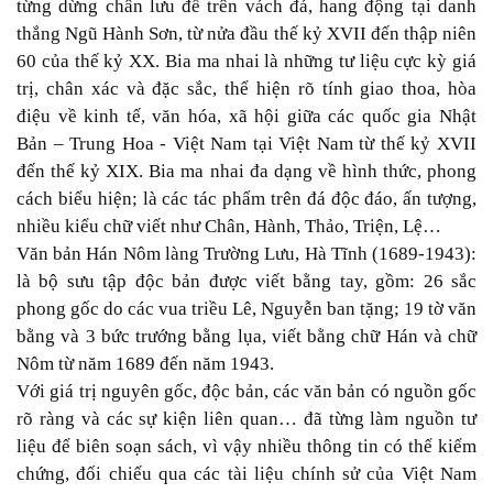
từng dừng chân lưu đề trên vách đá, hang động tại danh
thắng Ngũ Hành Sơn, từ nửa đầu thế kỷ XVII đến thập niên
60 của thế kỷ XX. Bia ma nhai là những tư liệu cực kỳ giá
trị, chân xác và đặc sắc, thể hiện rõ tính giao thoa, hòa
điệu về kinh tế, văn hóa, xã hội giữa các quốc gia Nhật
Bản – Trung Hoa - Việt Nam tại Việt Nam từ thế kỷ XVII
đến thế kỷ XIX. Bia ma nhai đa dạng về hình thức, phong
cách biểu hiện; là các tác phẩm trên đá độc đáo, ấn tượng,
nhiều kiểu chữ viết như Chân, Hành, Thảo, Triện, Lệ…
Văn bản Hán Nôm làng Trường Lưu, Hà Tĩnh (1689-1943):
là bộ sưu tập độc bản được viết bằng tay, gồm: 26 sắc
phong gốc do các vua triều Lê, Nguyễn ban tặng; 19 tờ văn
bằng và 3 bức trướng bằng lụa, viết bằng chữ Hán và chữ
Nôm từ năm 1689 đến năm 1943.
Với giá trị nguyên gốc, độc bản, các văn bản có nguồn gốc
rõ ràng và các sự kiện liên quan… đã từng làm nguồn tư
liệu để biên soạn sách, vì vậy nhiều thông tin có thể kiểm
chứng, đối chiếu qua các tài liệu chính sử của Việt Nam