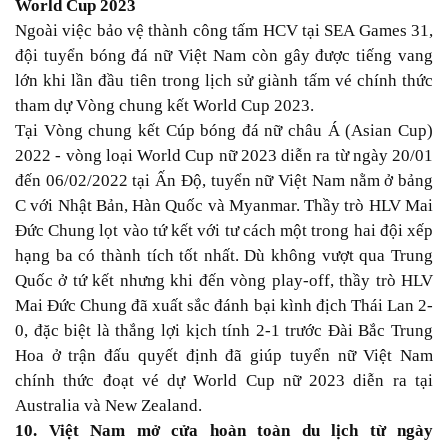
World Cup 2023
Ngoài việc bảo vệ thành công tấm HCV tại SEA Games 31,
đội tuyển bóng đá nữ Việt Nam còn gây được tiếng vang
lớn khi lần đầu tiên trong lịch sử giành tấm vé chính thức
tham dự Vòng chung kết World Cup 2023.
Tại Vòng chung kết Cúp bóng đá nữ châu Á (Asian Cup)
2022 - vòng loại World Cup nữ 2023 diễn ra từ ngày 20/01
đến 06/02/2022 tại Ấn Độ, tuyển nữ Việt Nam nằm ở bảng
C với Nhật Bản, Hàn Quốc và Myanmar. Thầy trò HLV Mai
Đức Chung lọt vào tứ kết với tư cách một trong hai đội xếp
hạng ba có thành tích tốt nhất. Dù không vượt qua Trung
Quốc ở tứ kết nhưng khi đến vòng play-off, thầy trò HLV
Mai Đức Chung đã xuất sắc đánh bại kình địch Thái Lan 2-
0, đặc biệt là thắng lợi kịch tính 2-1 trước Đài Bắc Trung
Hoa ở trận đấu quyết định đã giúp tuyển nữ Việt Nam
chính thức đoạt vé dự World Cup nữ 2023 diễn ra tại
Australia và New Zealand.
10. Việt Nam mở cửa hoàn toàn du lịch từ ngày