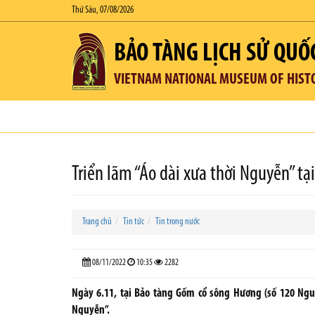
Thứ Sáu, 07/08/2026
BẢO TÀNG LỊCH SỬ QUỐ
VIETNAM NATIONAL MUSEUM OF HIST
Triển lãm “Áo dài xưa thời Nguyễn” tạ
Trang chủ
Tin tức
Tin trong nước
08/11/2022
10:35
2282
Ngày 6.11, tại Bảo tàng Gốm cổ sông Hương (số 120 Ngu
Nguyễn”.