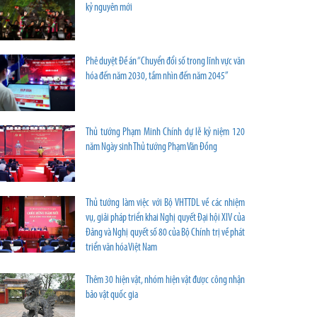
kỷ nguyên mới
Phê duyệt Đề án “Chuyển đổi số trong lĩnh vực văn
hóa đến năm 2030, tầm nhìn đến năm 2045”
Thủ tướng Phạm Minh Chính dự lễ kỷ niệm 120
năm Ngày sinh Thủ tướng Phạm Văn Đồng
Thủ tướng làm việc với Bộ VHTTDL về các nhiệm
vụ, giải pháp triển khai Nghị quyết Đại hội XIV của
Đảng và Nghị quyết số 80 của Bộ Chính trị về phát
triển văn hóa Việt Nam
Thêm 30 hiện vật, nhóm hiện vật được công nhận
bảo vật quốc gia