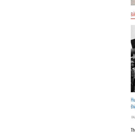
BÀ
Hư
Đi
04
Th