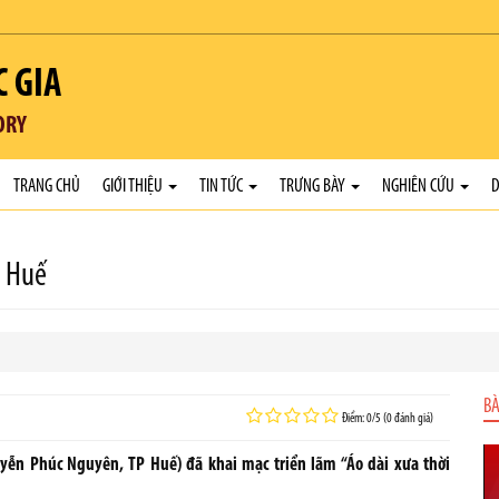
C GIA
ORY
TRANG CHỦ
GIỚI THIỆU
TIN TỨC
TRƯNG BÀY
NGHIÊN CỨU
D
i Huế
BÀ
Điểm: 0/5 (0 đánh giá)
yễn Phúc Nguyên, TP Huế) đã khai mạc triển lãm “Áo dài xưa thời