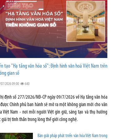
ến tạo "Hạ tầng văn hóa số": Định hình văn hoá Việt Nam trên
ông gian số
/07/2026 09:00
640
hị định số 277/2026/NĐ-CP ngày 09/7/2026 về Hạ tầng văn hóa
 được Chính phủ ban hành sẽ mở ra một không gian mới cho văn
a Việt Nam - nơi mỗi người Việt gìn giữ, sáng tạo và thụ hưởng
c giá trị tinh thần trong lòng thế giới công nghệ.
Bàn giải pháp phát triển văn hóa Việt Nam trong