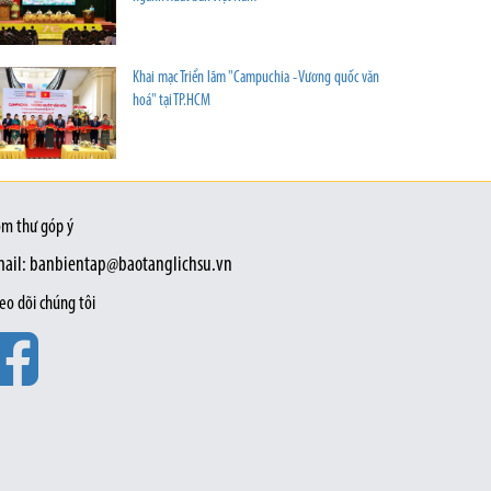
Khai mạc Triển lãm "Campuchia - Vương quốc văn
hoá" tại TP.HCM
m thư góp ý
ail: banbientap@baotanglichsu.vn
eo dõi chúng tôi