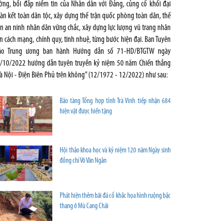
ờng, bồi đắp niềm tin của Nhân dân với Đảng, củng cố khối đại
àn kết toàn dân tộc, xây dựng thế trận quốc phòng toàn dân, thế
ận an ninh nhân dân vững chắc, xây dựng lực lượng vũ trang nhân
n cách mạng, chính quy, tinh nhuệ, từng bước hiện đại. Ban Tuyên
áo Trung ương ban hành Hướng dẫn số 71-HD/BTGTW ngày
/10/2022 hướng dẫn tuyên truyền kỷ niệm 50 năm Chiến thắng
à Nội - Điện Biên Phủ trên không” (12/1972 - 12/2022) như sau:
Bảo tàng Tổng hợp tỉnh Trà Vinh tiếp nhận 684
hiện vật được hiến tặng
Hội thảo khoa học và kỷ niệm 120 năm Ngày sinh
đồng chí Võ Văn Ngân
Phát hiện thêm bãi đá cổ khắc họa hình ruộng bậc
thang ở Mù Cang Chải