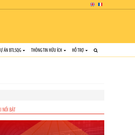
Ự ÁN BTLSQG
THÔNG TIN HỮU ÍCH
HỖ TRỢ
I NỔI BẬT