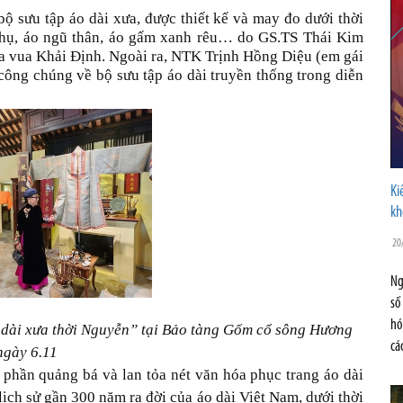
bộ sưu tập áo dài xưa, được thiết kế và may đo dưới thời
phụ, áo ngũ thân, áo gấm xanh rêu… do GS.TS Thái Kim
ủa vua Khải Định. Ngoài ra, NTK Trịnh Hồng Diệu (em gái
công chúng về bộ sưu tập áo dài truyền thống trong diễn
Ki
kh
20
Ng
số
hó
 dài xưa thời Nguyễn” tại Bảo tàng Gốm cổ sông Hương
cá
ngày 6.11
 phần quảng bá và lan tỏa nét văn hóa phục trang áo dài
lịch sử gần 300 năm ra đời của áo dài Việt Nam, dưới thời