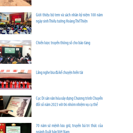
Giới thiệu bộ tem và sách nhân kỷ niệm 100 năm
ngày sinh Thiếu tướng Hoàng Thế Thiện
Chiến lược truyền thông số cho bảo tàng
Lắng nghe bia đá kể chuyện hiền tài
Cục Di sản văn hóa xây dựng Chương trình Chuyển
đổi số năm 2023 với 06 nhóm nhiệm vụ cụ thể
70 năm sứ mệnh lưu giữ, truyền bá tri thức của
ngành Xuất bản Việt Nam