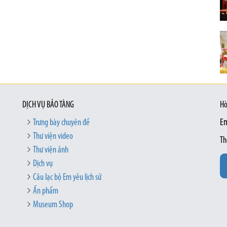
DỊCH VỤ BẢO TÀNG
Hò
Trưng bày chuyên đề
Em
Thư viện video
Th
Thư viện ảnh
Dịch vụ
Câu lạc bộ Em yêu lịch sử
Ấn phẩm
Museum Shop