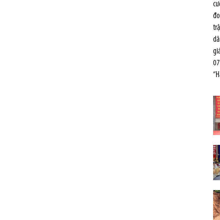
cư
đo
tr
dâ
gi
07
“H