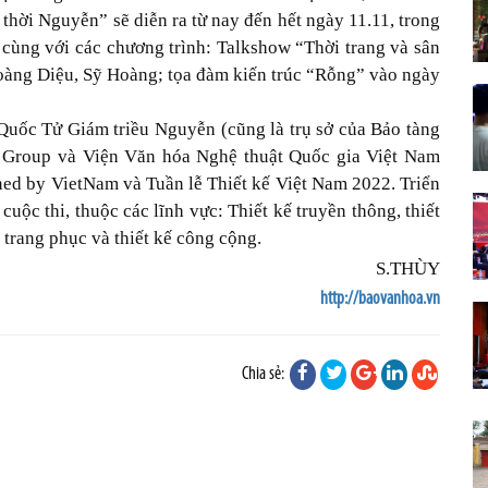
hời Nguyễn” sẽ diễn ra từ nay đến hết ngày 11.11, trong
cùng với các chương trình: Talkshow “Thời trang và sân
oàng Diệu, Sỹ Hoàng; tọa đàm kiến trúc “Rỗng” vào ngày
 Quốc Tử Giám triều Nguyễn (cũng là trụ sở của Bảo tàng
n Group và Viện Văn hóa Nghệ thuật Quốc gia Việt Nam
ned by VietNam và Tuần lễ Thiết kế Việt Nam 2022. Triển
cuộc thi, thuộc các lĩnh vực: Thiết kế truyền thông, thiết
kế trang phục và thiết kế công cộng.
S.THÙY
http://baovanhoa.vn
Chia sẻ: