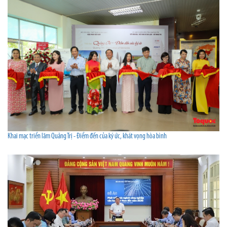
Khai mạc triển lãm Quảng Trị - Điểm đến của ký ức, khát vọng hòa bình