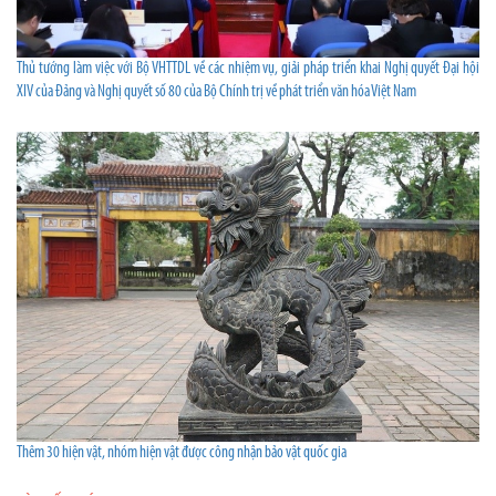
Thủ tướng làm việc với Bộ VHTTDL về các nhiệm vụ, giải pháp triển khai Nghị quyết Đại hội
XIV của Đảng và Nghị quyết số 80 của Bộ Chính trị về phát triển văn hóa Việt Nam
Thêm 30 hiện vật, nhóm hiện vật được công nhận bảo vật quốc gia