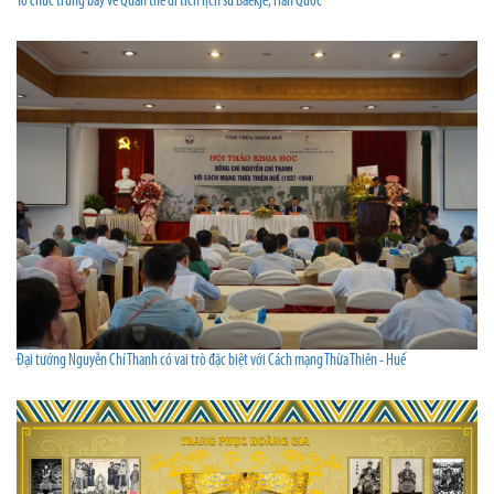
Tổ chức trưng bày về Quần thể di tích lịch sử Baekje, Hàn Quốc
Đại tướng Nguyễn Chí Thanh có vai trò đặc biệt với Cách mạng Thừa Thiên - Huế