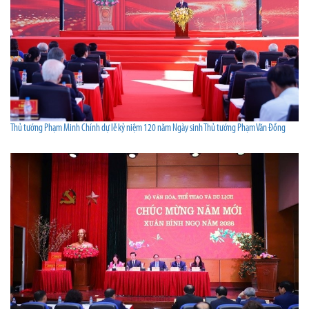
Thủ tướng Phạm Minh Chính dự lễ kỷ niệm 120 năm Ngày sinh Thủ tướng Phạm Văn Đồng