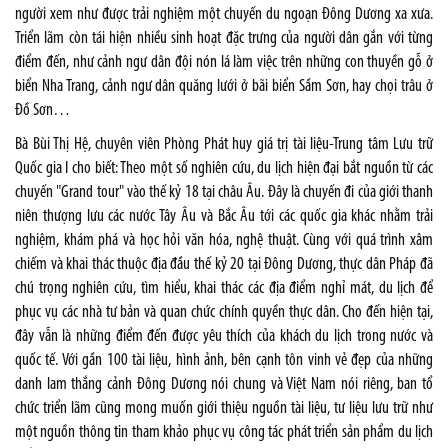
người xem như được trải nghiệm một chuyến du ngoạn Ðông Dương xa xưa.
Triển lãm còn tái hiện nhiều sinh hoạt đặc trưng của người dân gắn với từng
điểm đến, như cảnh ngư dân đội nón lá làm việc trên những con thuyền gỗ ở
biển Nha Trang, cảnh ngư dân quăng lưới ở bãi biển Sầm Sơn, hay chọi trâu ở
Ðồ Sơn…
Bà Bùi Thị Hệ, chuyên viên Phòng Phát huy giá trị tài liệu-Trung tâm Lưu trữ
Quốc gia I cho biết: Theo một số nghiên cứu, du lịch hiện đại bắt nguồn từ các
chuyến "Grand tour" vào thế kỷ 18 tại châu Âu. Ðây là chuyến đi của giới thanh
niên thượng lưu các nước Tây Âu và Bắc Âu tới các quốc gia khác nhằm trải
nghiệm, khám phá và học hỏi văn hóa, nghệ thuật. Cùng với quá trình xâm
chiếm và khai thác thuộc địa đầu thế kỷ 20 tại Ðông Dương, thực dân Pháp đã
chú trọng nghiên cứu, tìm hiểu, khai thác các địa điểm nghỉ mát, du lịch để
phục vụ các nhà tư bản và quan chức chính quyền thực dân. Cho đến hiện tại,
đây vẫn là những điểm đến được yêu thích của khách du lịch trong nước và
quốc tế. Với gần 100 tài liệu, hình ảnh, bên cạnh tôn vinh vẻ đẹp của những
danh lam thắng cảnh Ðông Dương nói chung và Việt Nam nói riêng, ban tổ
chức triển lãm cũng mong muốn giới thiệu nguồn tài liệu, tư liệu lưu trữ như
một nguồn thông tin tham khảo phục vụ công tác phát triển sản phẩm du lịch