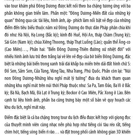
vào tour khám phá Ðông Dương được kết nối theo ba chặng tương ứng với ba
phần không gian triển lãm. Phần một: "Ðông Dương-Miền đất của những kỳ
quan" thông qua các tài liệu, hình ảnh, áp- phích làm nổi bật vẻ đẹp của những
điểm đến tiêu biểu thuộc năm xứ Ðông Dương do thực dân Pháp phân chia khi
đó như: Hà Nội, Hạ Long (Bắc kỳ); kinh đô Huế, Hội An, tháp Chàm (Trung kỳ);
Sài Gòn (Nam kỳ); chùa Xiêng Thoong, tháp Thạt Luổng (Lào); quần thể Ăng-co
(Cao Miên)…, Phần hai: "Biển Ðông Dương-Thiên đường xứ nhiệt đới" với
nhiều hình ảnh lưu trữ đen trắng lại vẽ lên vẻ đẹp của bờ biển Ðông Dương, đặc
biệt là những bãi biển trong xanh trải dài khắp ba miền trên dải đất hình chữ S:
Ðồ Sơn, Sầm Sơn, Cửa Tùng, Vũng Tàu, Nha Trang, Phú Quốc. Phần còn lại: "Núi
non Ðông Dương-Những khu nghỉ mát lý tưởng" đưa du khách tham quan
những khu nghỉ mát trên núi thời Pháp thuộc như: Sa Pa, Tam Ðảo, Ba Vì ở Bắc
kỳ; Bà Nà, Bạch Mã, Ðà Lạt ở Trung kỳ; Bockor ở Cao Miên, Pắc Xong ở Lào. Bên
cạnh tư liệu hình ảnh, phần ba cũng trưng bày một số bản vẽ quy hoạch các
khu du lịch, nghỉ mát này.
Ðiểm đặc biệt là cả ba chặng trong tour du lịch đều được kết hợp với giọng đọc
của thuyết minh viên cùng nhạc nền phù hợp như tiếng còi tàu réo rắt, tiếng
chim hót, tiếng sóng biển rì rào… và đặt trong phối cảnh không gian 3D khiến