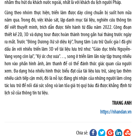
nhằm thu hút du khách nước ngoài, nhất là với khách du lịch người Pháp.
Cũng theo nhóm thực hiện, triển lãm được dày công chuẩn bị suốt hơn nửa
năm qua. Trong đó, việc khảo sát, lập danh mục tài liệu, nghiên cứu thông tin
để viết thuyết minh, trích dẫn được tiến hành từ đầu năm 2022. Công đoạn
thiết kế 2D, 3D và dựng tour được hoàn thành trong gần hai tháng trước ngày
ra mắt. Trước "Ðông Dương-Xứ sở diệu kỳ", Trung tâm Lưu trữ Quốc gia I đã ghi
dấu ấn với nhiều triển lãm 3D về tài liệu lưu trữ như: "Giáo dục triều Nguyễn-
Vang vọng còn lại", "Ký ức chợ xưa"…, song ở triển lãm lần này tập trung nhiều
hơn vào phần hình ảnh, âm thanh để có thể đánh thức giác quan của người
xem. Ða dạng hóa nhiều hình thức biểu đạt của tài liệu lưu trữ, sáng tạo thêm
nhiều cách tiếp cận mới, đó là nỗ lực đáng ghi nhận của những người làm công
tác lưu trữ để nối dài sức sống và lan tỏa giá trị quý báu đã được khẳng định từ
lịch sử của thông tin tư liệu.
TRANG ANH
https://nhandan.vn
Chia sẻ: