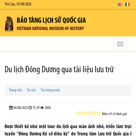
Thứ Sáu, 07/08/2026
BẢO TÀNG LỊCH SỬ QUỐC GIA
VIETNAM NATIONAL MUSEUM OF HISTORY
Toggle
navigatio
Du lịch Đông Dương qua tài liệu lưu trữ
Trang chủ
Tin tức
Tin trong nước
04/08/2022
15:39
2004
Điểm: 0/5 (0 đánh giá)
Ðược thiết kế như một tour du lịch qua màn ảnh nhỏ, triển lãm trực
tuyến "Ðông Dương-Xứ sở diệu kỳ" do Trung tâm Lưu trữ Quốc gia I