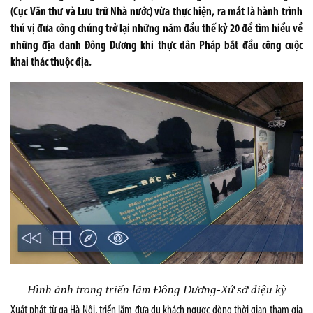
(Cục Văn thư và Lưu trữ Nhà nước) vừa thực hiện, ra mắt là hành trình
thú vị đưa công chúng trở lại những năm đầu thế kỷ 20 để tìm hiểu về
những địa danh Ðông Dương khi thực dân Pháp bắt đầu công cuộc
khai thác thuộc địa.
Hình ảnh trong triển lãm Ðông Dương-Xứ sở diệu kỳ
Xuất phát từ ga Hà Nội, triển lãm đưa du khách ngược dòng thời gian tham gia