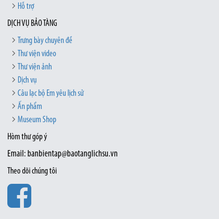
Hỗ trợ
DỊCH VỤ BẢO TÀNG
Trưng bày chuyên đề
Thư viện video
Thư viện ảnh
Dịch vụ
Câu lạc bộ Em yêu lịch sử
Ấn phẩm
Museum Shop
Hòm thư góp ý
Email: banbientap@baotanglichsu.vn
Theo dõi chúng tôi