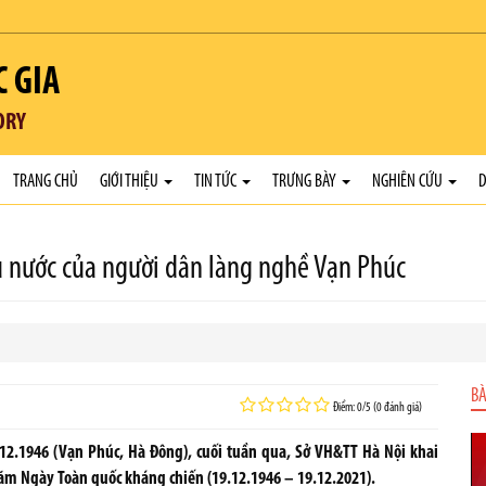
C GIA
ORY
TRANG CHỦ
GIỚI THIỆU
TIN TỨC
TRƯNG BÀY
NGHIÊN CỨU
D
êu nước của người dân làng nghề Vạn Phúc
BÀ
Điểm: 0/5 (0 đánh giá)
g 12.1946 (Vạn Phúc, Hà Đông), cuối tuần qua, Sở VH&TT Hà Nội khai
ăm Ngày Toàn quốc kháng chiến (19.12.1946 – 19.12.2021).