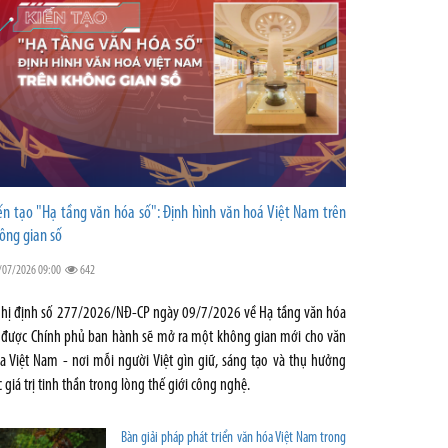
ến tạo "Hạ tầng văn hóa số": Định hình văn hoá Việt Nam trên
ông gian số
/07/2026 09:00
642
hị định số 277/2026/NĐ-CP ngày 09/7/2026 về Hạ tầng văn hóa
 được Chính phủ ban hành sẽ mở ra một không gian mới cho văn
a Việt Nam - nơi mỗi người Việt gìn giữ, sáng tạo và thụ hưởng
c giá trị tinh thần trong lòng thế giới công nghệ.
Bàn giải pháp phát triển văn hóa Việt Nam trong