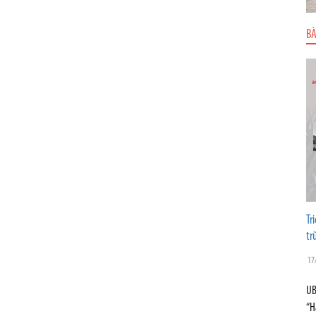
BÀ
Tr
tr
17
UB
“H