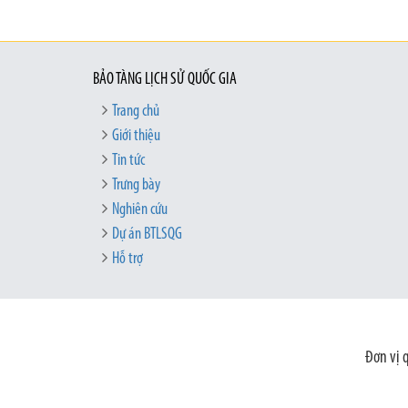
BẢO TÀNG LỊCH SỬ QUỐC GIA
Trang chủ
Giới thiệu
Tin tức
Trưng bày
Nghiên cứu
Dự án BTLSQG
Hỗ trợ
Đơn vị 