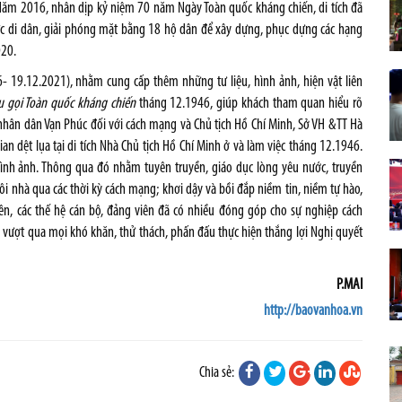
 Năm 2016, nhân dịp kỷ niệm 70 năm Ngày Toàn quốc kháng chiến, di tích đã
hức di dân, giải phóng mặt bằng 18 hộ dân để xây dựng, phục dựng các hạng
020.
 19.12.2021), nhằm cung cấp thêm những tư liệu, hình ảnh, hiện vật liên
u gọi Toàn quốc kháng chiến
tháng 12.1946, giúp khách tham quan hiểu rõ
nhân dân Vạn Phúc đối với cách mạng và Chủ tịch Hồ Chí Minh, Sở VH &TT Hà
an dệt lụa tại di tích Nhà Chủ tịch Hồ Chí Minh ở và làm việc tháng 12.1946.
, hình ảnh. Thông qua đó nhằm tuyên truyền, giáo dục lòng yêu nước, truyền
ngôi nhà qua các thời kỳ cách mạng; khơi dậy và bồi đắp niềm tin, niềm tự hào,
 kiên, các thế hệ cán bộ, đảng viên đã có nhiều đóng góp cho sự nghiệp cách
 vượt qua mọi khó khăn, thử thách, phấn đấu thực hiện thắng lợi Nghị quyết
P.MAI
http://baovanhoa.vn
Chia sẻ: