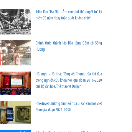
Triển lãm “Hà Nội - Âm vang lời thề quyết tử” kỷ
niệm 75 năm Ngày toàn quốc kháng chiến
Chính thức thành lập Bảo tàng Gốm cổ Sông
Hương
Hội nghị - Hội thảo Tổng kết Phong trào thi đua
trong nghiên cứu khoa học giai đoạn 2016-2020
của Bộ Văn hóa, Thể thao và Du lịch
Phê duyệt Chương trình số hóa Di sản văn hóa Việt
Nam giai đoạn 2021-2030