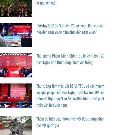
kỷ nguyên mới
Phê duyệt Đề án “Chuyển đổi số trong lĩnh vực văn
hóa đến năm 2030, tầm nhìn đến năm 2045”
Thủ tướng Phạm Minh Chính dự lễ kỷ niệm 120
năm Ngày sinh Thủ tướng Phạm Văn Đồng
Thủ tướng làm việc với Bộ VHTTDL về các nhiệm
vụ, giải pháp triển khai Nghị quyết Đại hội XIV của
Đảng và Nghị quyết số 80 của Bộ Chính trị về phát
triển văn hóa Việt Nam
Thêm 30 hiện vật, nhóm hiện vật được công nhận
bảo vật quốc gia