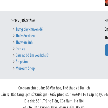
DỊCH VỤ BẢO TÀNG
Hò
Trưng bày chuyên đề
Em
Thư viện video
Th
Thư viện ảnh
Dịch vụ
Câu lạc bộ Em yêu lịch sử
Ấn phẩm
Museum Shop
Cơ quan chủ quản: Bộ Văn hóa, Thể thao và Du lịch
quản lý: Bảo tàng Lịch sử Quốc gia - Giấy phép số: 176/GP-TTĐT cấp ngày: 24
Địa chỉ: Số 1, Tràng Tiền, Cửa Nam, Hà Nội
Số 216, Trần Quang Khải, Hoàn Kiếm, Hà Nội