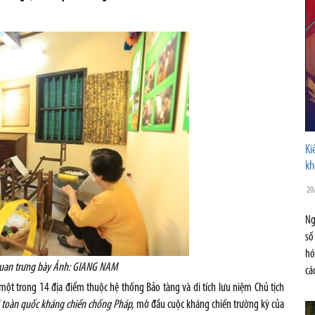
Ki
kh
20
Ng
số
hó
quan trưng bày Ảnh: GIANG NAM
cá
 một trong 14 địa điểm thuộc hệ thống Bảo tàng và di tích lưu niệm Chủ tịch
i toàn quốc kháng chiến chống Pháp,
mở đầu cuộc kháng chiến trường kỳ của