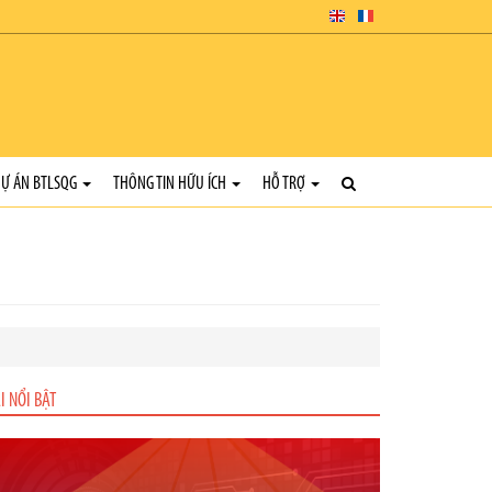
Ự ÁN BTLSQG
THÔNG TIN HỮU ÍCH
HỖ TRỢ
I NỔI BẬT