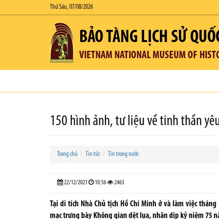
Thứ Sáu, 07/08/2026
BẢO TÀNG LỊCH SỬ QUỐ
VIETNAM NATIONAL MUSEUM OF HIST
150 hình ảnh, tư liệu về tinh thần y
Trang chủ
Tin tức
Tin trong nước
22/12/2021
10:56
2463
Tại di tích Nhà Chủ tịch Hồ Chí Minh ở và làm việc thán
mạc trưng bày Không gian dệt lụa, nhân dịp kỷ niệm 75 n