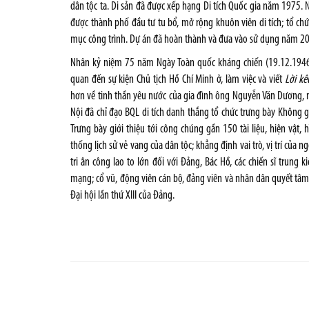
dân tộc ta. Di sản đã được xếp hạng Di tích Quốc gia năm 1975.
được thành phố đầu tư tu bổ, mở rộng khuôn viên di tích; tổ c
mục công trình. Dự án đã hoàn thành và đưa vào sử dụng năm 2
Nhân kỷ niệm 75 năm Ngày Toàn quốc kháng chiến (19.12.1946-
quan đến sự kiện Chủ tịch Hồ Chí Minh ở, làm việc và viết
Lời kê
hơn về tinh thần yêu nước của gia đình ông Nguyễn Văn Dương, 
Nội đã chỉ đạo BQL di tích danh thắng tổ chức trưng bày Không gi
Trưng bày giới thiệu tới công chúng gần 150 tài liệu, hiện vật
thống lịch sử vẻ vang của dân tộc; khẳng định vai trò, vị trí của 
tri ân công lao to lớn đối với Đảng, Bác Hồ, các chiến sĩ trung
mạng; cổ vũ, động viên cán bộ, đảng viên và nhân dân quyết tâm
Đại hội lần thứ XIII của Đảng.