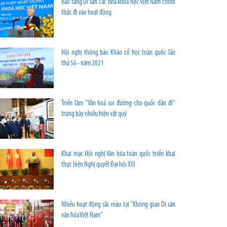
Bảo tàng Di sản các nhà khoa học Việt Nam chính
thức đi vào hoạt động
Hội nghị thông báo Khảo cổ học toàn quốc lần
thứ 56 - năm 2021
Triển lãm "Văn hoá soi đường cho quốc dân đi"
trưng bày nhiều hiện vật quý
Khai mạc Hội nghị Văn hóa toàn quốc triển khai
thực hiện Nghị quyết Đại hội XIII
Nhiều hoạt động sắc màu tại “Không gian Di sản
văn hóa Việt Nam"