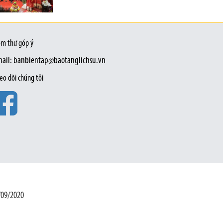
m thư góp ý
ail: banbientap@baotanglichsu.vn
eo dõi chúng tôi
/09/2020