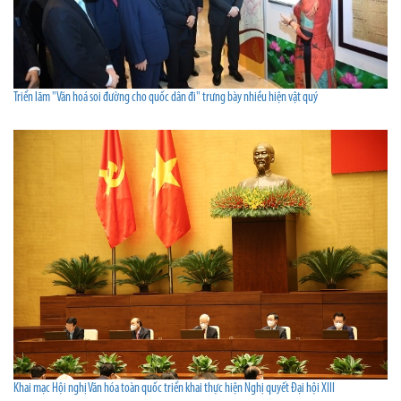
Triển lãm "Văn hoá soi đường cho quốc dân đi" trưng bày nhiều hiện vật quý
Khai mạc Hội nghị Văn hóa toàn quốc triển khai thực hiện Nghị quyết Đại hội XIII