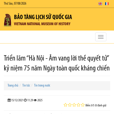
Thứ Sáu, 07/08/2026
BẢO TÀNG LỊCH SỬ QUỐC GIA
VIETNAM NATIONAL MUSEUM OF HISTORY
Toggle
navigatio
Triển lãm “Hà Nội - Âm vang lời thề quyết tử”
kỷ niệm 75 năm Ngày toàn quốc kháng chiến
Trang chủ
Tin tức
Tin trong nước
15/12/2021
11:29
2025
Điểm: 0/5 (0 đánh giá)