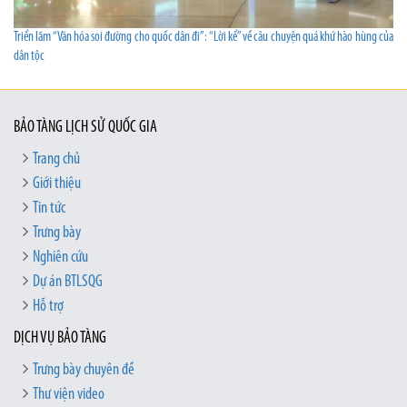
Triển lãm “Văn hóa soi đường cho quốc dân đi”: “Lời kể” về câu chuyện quá khứ hào hùng của
dân tộc
BẢO TÀNG LỊCH SỬ QUỐC GIA
Trang chủ
Giới thiệu
Tin tức
Trưng bày
Nghiên cứu
Dự án BTLSQG
Hỗ trợ
DỊCH VỤ BẢO TÀNG
Trưng bày chuyên đề
Thư viện video