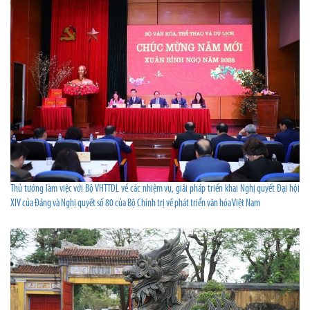
Thủ tướng làm việc với Bộ VHTTDL về các nhiệm vụ, giải pháp triển khai Nghị quyết Đại hội
XIV của Đảng và Nghị quyết số 80 của Bộ Chính trị về phát triển văn hóa Việt Nam