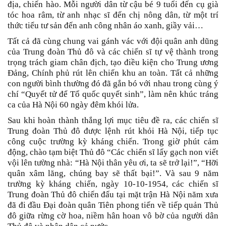
địa, chiến hào. Mỗi người dân từ cậu bé 9 tuổi đến cụ già
tóc hoa râm, từ anh nhạc sĩ đến chị nông dân, từ một trí
thức tiểu tư sản đến anh công nhân áo xanh, giầy vải…
Tất cả đã cùng chung vai gánh vác với đội quân anh dũng
của Trung đoàn Thủ đô và các chiến sĩ tự vệ thành trong
trọng trách giam chân địch, tạo điều kiện cho Trung ương
Đảng, Chính phủ rút lên chiến khu an toàn. Tất cả những
con người bình thường đó đã gắn bó với nhau trong cùng ý
chí “Quyết tử để Tổ quốc quyết sinh”, làm nên khúc tráng
ca của Hà Nội 60 ngày đêm khói lửa.
Sau khi hoàn thành thắng lợi mục tiêu đề ra, các chiến sĩ
Trung đoàn Thủ đô được lệnh rút khỏi Hà Nội, tiếp tục
công cuộc trường kỳ kháng chiến. Trong giờ phút cảm
động, chào tạm biệt Thủ đô “Các chiến sĩ lấy gạch non viết
vội lên tường nhà: “Hà Nội thân yêu ơi, ta sẽ trở lại!”, “Hỡi
quân xâm lăng, chúng bay sẽ thất bại!”. Và sau 9 năm
trường kỳ kháng chiến, ngày 10-10-1954, các chiến sĩ
Trung đoàn Thủ đô chiến đấu tại mặt trận Hà Nội năm xưa
đã đi đầu Đại đoàn quân Tiên phong tiến về tiếp quản Thủ
đô giữa rừng cờ hoa, niềm hân hoan vô bờ của người dân