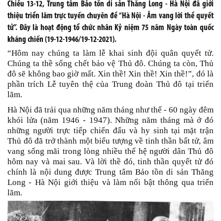
Chiều 13-12, Trung tâm Bảo tồn di sản Thăng Long - Hà Nội đã giới
thiệu triển lãm trực tuyến chuyên đề “Hà Nội - Âm vang lời thề quyết
tử”. Đây là hoạt động tổ chức nhân Kỷ niệm 75 năm Ngày toàn quốc
kháng chiến (19-12-1946/19-12-2021).
“Hôm nay chúng ta làm lễ khai sinh đội quân quyết tử.
Chúng ta thề sống chết bảo vệ Thủ đô. Chúng ta còn, Thủ
đô sẽ không bao giờ mất. Xin thề! Xin thề! Xin thề!”, đó là
phần trích Lễ tuyên thệ của Trung đoàn Thủ đô tại triển
lãm.
Hà Nội đã trải qua những năm tháng như thế - 60 ngày đêm
khói lửa (năm 1946 - 1947). Những năm tháng mà ở đó
những người trực tiếp chiến đấu và hy sinh tại mặt trận
Thủ đô đã trở thành một biểu tượng về tinh thần bất tử, âm
vang sống mãi trong lòng nhiều thế hệ người dân Thủ đô
hôm nay và mai sau. Và lời thề đó, tinh thần quyết tử đó
chính là nội dung được Trung tâm Bảo tồn di sản
Thăng
Long - Hà Nội
giới thiệu và làm nổi bật thông qua triển
lãm.