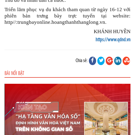
Thủ đô và nhân dân cả nước.
Triển lãm phục vụ du khách tham quan từ ngày 16-12 với
phiên bản trưng bày trực tuyến tại website:
http//:trungbayonline.hoangthanhthanglong.vn.
KHÁNH HUYỀN
https://www.qdnd.vn
Chia sẻ:
BÀI NỔI BẬT