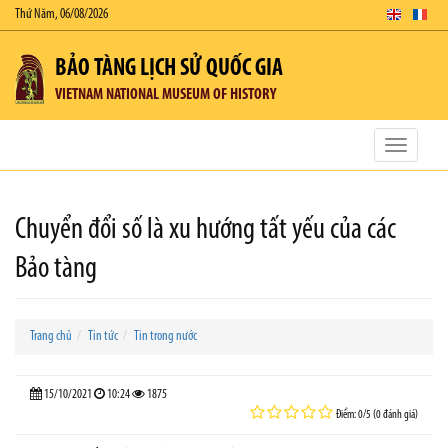
Thứ Năm, 06/08/2026
BẢO TÀNG LỊCH SỬ QUỐC GIA
VIETNAM NATIONAL MUSEUM OF HISTORY
Toggle
navigatio
Chuyển đổi số là xu hướng tất yếu của các
Bảo tàng
Trang chủ
Tin tức
Tin trong nước
15/10/2021
10:24
1875
Điểm: 0/5 (0 đánh giá)