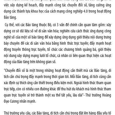
việc xây dựng kế hoạch, đẩy mạnh công tác chuyển đổi số, tăng cường ứng
dụng các thành tựu khoa học của cách mạng công nghiệp 4.0 trong hoạt động
Bảo tàng.
Cụ thể, với các Bảo tàng thuộc Bộ, có 3 vấn đề chính cần quan tâm gồm: xây
dựng cơ sở dữ liệu số về di sản văn hóa; nghiên cứu cách thức ứng dụng công
nghệ số của một số bảo tàng để xây dựng ứng dụng giới thiệu nội dung trưng
bày chuyên đề các di sản văn hóa bằng hình thức trực tuyến; đẩy mạnh hoạt
động truyền thông trực tuyến, tổ chức các chương trình quảng bá, giới thiệu
nội dung xây dựng mạng lưới tổ chức, cá nhân có liên quan thực hiện các hoạt
động của Bảo tàng trên không gian số.
"Chuyển đổi số là một trong những hoạt động cần thiết mà các Bảo tàng, di
tích cần chú trọng đẩy mạnh trong thời gian tới. Mỗi Bảo tàng, di tích cũng cần
xác định sự thích ứng cần thiết trong điều kiện mới. Ngoài hình thức tham quan
trực tiếp, còn có nhiều con đường khác để thu hút du khách mà hình thức tham
quan trực tuyến sẽ trở thành một xu thế tất yếu, lâu dài"- Thứ trưởng Hoàng
Đạo Cương nhấn mạnh.
Thứ trưởng yêu cầu, các Bảo tàng, di tích cần chú trọng đặt lên hàng đầu yếu tố