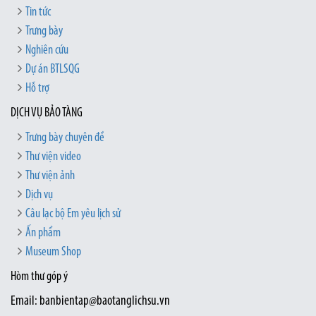
Tin tức
Trưng bày
Nghiên cứu
Dự án BTLSQG
Hỗ trợ
DỊCH VỤ BẢO TÀNG
Trưng bày chuyên đề
Thư viện video
Thư viện ảnh
Dịch vụ
Câu lạc bộ Em yêu lịch sử
Ấn phẩm
Museum Shop
Hòm thư góp ý
Email: banbientap@baotanglichsu.vn