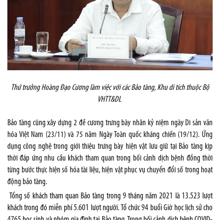
Thứ trưởng Hoàng Đạo Cương làm việc với các Bảo tàng, Khu di tích thuộc Bộ
VHTT&DL
Bảo tàng cũng xây dựng 2 đề cương trưng bày nhân kỷ niệm ngày Di sản văn
hóa Việt Nam (23/11) và 75 năm Ngày Toàn quốc kháng chiến (19/12). Ứng
dụng công nghệ trong giới thiệu trưng bày hiện vật lưu giữ tại Bảo tàng kịp
thời đáp ứng nhu cầu khách tham quan trong bối cảnh dịch bệnh đồng thời
từng bước thực hiện số hóa tài liệu, hiện vật phục vụ chuyển đổi số trong hoạt
động bảo tàng.
Tổng số khách tham quan Bảo tàng trong 9 tháng năm 2021 là 13.523 lượt
khách trong đó miễn phí 5.601 lượt người. Tổ chức 94 buổi Giờ học lịch sử cho
4765 học sinh và nhóm gia đình tại Bảo tàng. Trong bối cảnh dịch bệnh COVID-