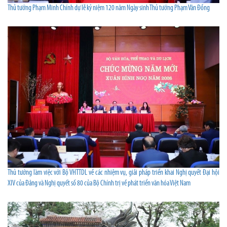
Thủ tướng Phạm Minh Chính dự lễ kỷ niệm 120 năm Ngày sinh Thủ tướng Phạm Văn Đồng
Thủ tướng làm việc với Bộ VHTTDL về các nhiệm vụ, giải pháp triển khai Nghị quyết Đại hội
XIV của Đảng và Nghị quyết số 80 của Bộ Chính trị về phát triển văn hóa Việt Nam