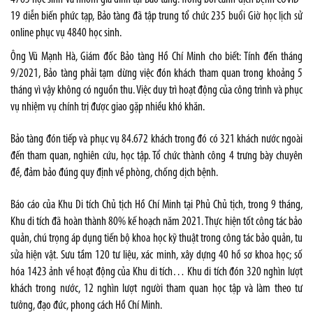
19 diễn biến phức tạp, Bảo tàng đã tập trung tổ chức 235 buổi Giờ học lịch sử
online phục vụ 4840 học sinh.
Ông Vũ Mạnh Hà, Giám đốc Bảo tàng Hồ Chí Minh cho biết: Tính đến tháng
9/2021, Bảo tàng phải tạm dừng việc đón khách tham quan trong khoảng 5
tháng vì vậy không có nguồn thu. Việc duy trì hoạt động của công trình và phục
vụ nhiệm vụ chính trị được giao gặp nhiều khó khăn.
Bảo tàng đón tiếp và phục vụ 84.672 khách trong đó có 321 khách nước ngoài
đến tham quan, nghiên cứu, học tập. Tổ chức thành công 4 trưng bày chuyên
đề, đảm bảo đúng quy định về phòng, chống dịch bệnh.
Báo cáo của Khu Di tích Chủ tịch Hồ Chí Minh tại Phủ Chủ tịch, trong 9 tháng,
Khu di tích đã hoàn thành 80% kế hoạch năm 2021. Thực hiện tốt công tác bảo
quản, chú trọng áp dụng tiến bộ khoa học kỹ thuật trong công tác bảo quản, tu
sửa hiện vật. Sưu tầm 120 tư liệu, xác minh, xây dựng 40 hồ sơ khoa học; số
hóa 1423 ảnh về hoạt động của Khu di tích… Khu di tích đón 320 nghìn lượt
khách trong nước, 12 nghìn lượt người tham quan học tập và làm theo tư
tưởng, đạo đức, phong cách Hồ Chí Minh.