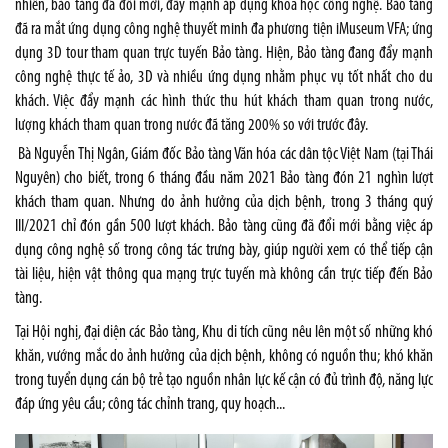
nhiên, bảo tàng đã đổi mới, đẩy mạnh áp dụng khoa học công nghệ. Bảo tàng
đã ra mắt ứng dụng công nghệ thuyết minh đa phương tiện iMuseum VFA; ứng
dụng 3D tour tham quan trực tuyến Bảo tàng. Hiện, Bảo tàng đang đẩy mạnh
công nghệ thực tế ảo, 3D và nhiều ứng dụng nhằm phục vụ tốt nhất cho du
khách. Việc đẩy mạnh các hình thức thu hút khách tham quan trong nước,
lượng khách tham quan trong nước đã tăng 200% so với trước đây.
Bà Nguyễn Thị Ngân, Giám đốc Bảo tàng Văn hóa các dân tộc Việt Nam (tại Thái
Nguyên) cho biết, trong 6 tháng đầu năm 2021 Bảo tàng đón 21 nghìn lượt
khách tham quan. Nhưng do ảnh hưởng của dịch bệnh, trong 3 tháng quý
III/2021 chỉ đón gần 500 lượt khách. Bảo tàng cũng đã đổi mới bằng việc áp
dụng công nghệ số trong công tác trưng bày, giúp người xem có thể tiếp cận
tài liệu, hiện vật thông qua mạng trực tuyến mà không cần trực tiếp đến Bảo
tàng.
Tại Hội nghị, đại diện các Bảo tàng, Khu di tích cũng nêu lên một số những khó
khăn, vướng mắc do ảnh hưởng của dịch bệnh, không có nguồn thu; khó khăn
trong tuyển dụng cán bộ trẻ tạo nguồn nhân lực kế cận có đủ trình độ, năng lực
đáp ứng yêu cầu; công tác chỉnh trang, quy hoạch...