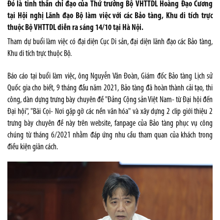
Đó là tinh thần chỉ đạo của Thứ trưởng Bộ VHTTDL Hoàng Đạo Cương
tại Hội nghị Lãnh đạo Bộ làm việc với các Bảo tàng, Khu di tích trực
thuộc Bộ VHTTDL diễn ra sáng 14/10 tại Hà Nội.
Tham dự buổi làm việc có đại diện Cục Di sản, đại diện lãnh đạo các Bảo tàng,
Khu di tích trực thuộc Bộ.
Báo cáo tại buổi làm việc, ông Nguyễn Văn Đoàn, Giám đốc Bảo tàng Lịch sử
Quốc gia cho biết, 9 tháng đầu năm 2021, Bảo tàng đã hoàn thành cải tạo, thi
công, dàn dựng trưng bày chuyên đề "Đảng Cộng sản Việt Nam- từ Đại hội đến
Đại hội", "Bãi Cọi- Nơi gặp gỡ các nền văn hóa" và xây dựng 2 clip giới thiệu 2
trưng bày chuyên đề này trên website, fanpage của Bảo tàng phục vụ công
chúng từ tháng 6/2021 nhằm đáp ứng nhu cầu tham quan của khách trong
điều kiện giãn cách.