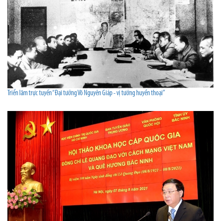
Triển lãm trực tuyến “Đại tướng Võ Nguyên Giáp - vị tướng huyền thoại”