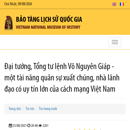
Chủ Nhật, 09/08/2026
BẢO TÀNG LỊCH SỬ QUỐC GIA
VIETNAM NATIONAL MUSEUM OF HISTORY
Toggle
navigatio
Đại tướng, Tổng tư lệnh Võ Nguyên Giáp -
một tài năng quân sự xuất chúng, nhà lãnh
đạo có uy tín lớn của cách mạng Việt Nam
Trang chủ
Tin tức
Tin trong nước
25/08/2021
20:48
2261