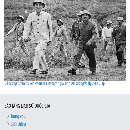
Đề cương tuyên truyền kỷ niệm 110 năm ngày sinh Đại tướng Võ Nguyên Giáp
BẢO TÀNG LỊCH SỬ QUỐC GIA
Trang chủ
Giới thiệu