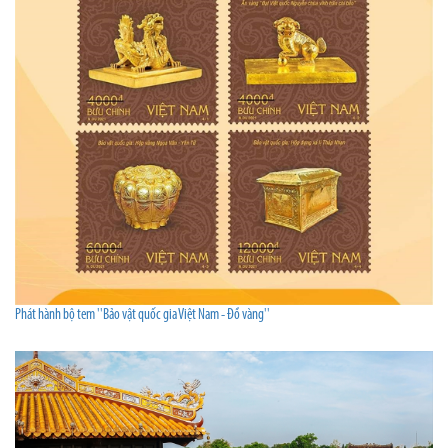
Phát hành bộ tem ''Bảo vật quốc gia Việt Nam - Đồ vàng''