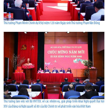
Thủ tướng Phạm Minh Chính dự lễ kỷ niệm 120 năm Ngày sinh Thủ tướng Phạm Văn Đồng
Thủ tướng làm việc với Bộ VHTTDL về các nhiệm vụ, giải pháp triển khai Nghị quyết Đại hội
XIV của Đảng và Nghị quyết số 80 của Bộ Chính trị về phát triển văn hóa Việt Nam