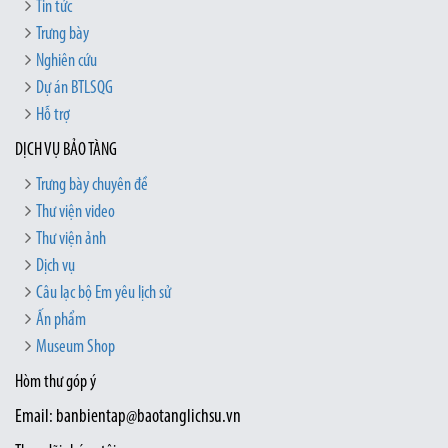
Tin tức
Trưng bày
Nghiên cứu
Dự án BTLSQG
Hỗ trợ
DỊCH VỤ BẢO TÀNG
Trưng bày chuyên đề
Thư viện video
Thư viện ảnh
Dịch vụ
Câu lạc bộ Em yêu lịch sử
Ấn phẩm
Museum Shop
Hòm thư góp ý
Email: banbientap@baotanglichsu.vn