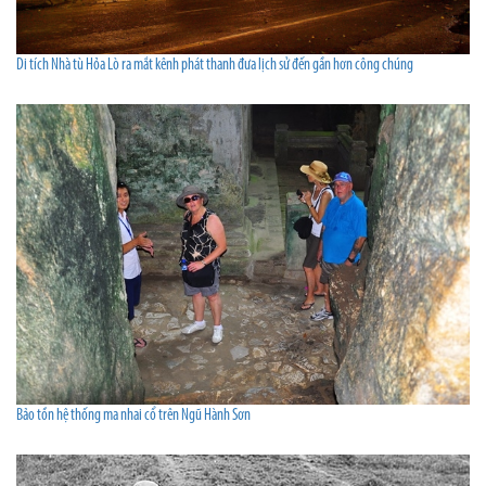
Di tích Nhà tù Hỏa Lò ra mắt kênh phát thanh đưa lịch sử đến gần hơn công chúng
Bảo tồn hệ thống ma nhai cổ trên Ngũ Hành Sơn