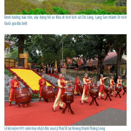
Định hướng bảo tồn, xây dựng hồ sơ Khu di tích lịch sử Chi Lăng, Lạng Sơn thành Di tích
Quốc gia đặc biệt
Lễ kỷ niệm 991 năm húy nhật đức vua Lý Thái Tổ tại Hoàng thành Thăng Long