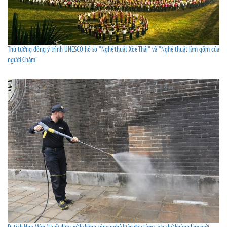
Thủ tướng đồng ý trình UNESCO hồ sơ "Nghệ thuật Xòe Thái" và "Nghệ thuật làm gốm của
người Chăm"