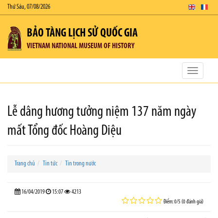
Thứ Sáu, 07/08/2026
BẢO TÀNG LỊCH SỬ QUỐC GIA
VIETNAM NATIONAL MUSEUM OF HISTORY
Toggle
navigatio
Lễ dâng hương tưởng niệm 137 năm ngày
mất Tổng đốc Hoàng Diệu
Trang chủ
Tin tức
Tin trong nước
16/04/2019
15:07
4213
Điểm: 0/5 (0 đánh giá)