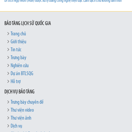
Di tích Ngọ Môn (Huế) được xử lý bằng công nghệ hiện đại: Làm sạch chứ không làm mới
BẢO TÀNG LỊCH SỬ QUỐC GIA
Trang chủ
Giới thiệu
Tin tức
Trưng bày
Nghiên cứu
Dự án BTLSQG
Hỗ trợ
DỊCH VỤ BẢO TÀNG
Trưng bày chuyên đề
Thư viện video
Thư viện ảnh
Dịch vụ