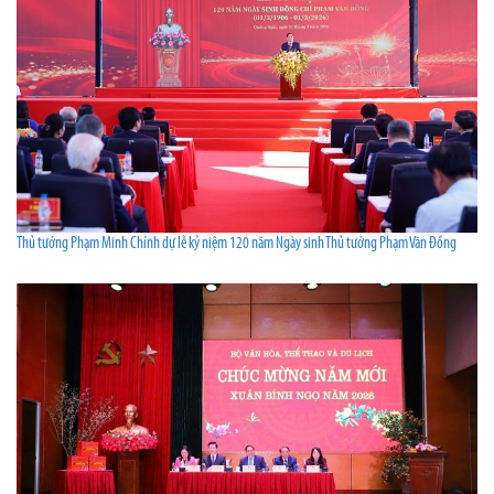
Thủ tướng Phạm Minh Chính dự lễ kỷ niệm 120 năm Ngày sinh Thủ tướng Phạm Văn Đồng