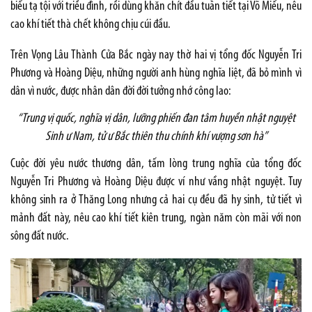
biểu tạ tội với triều đình, rồi dùng khăn chít đầu tuẫn tiết tại Võ Miếu, nêu
cao khí tiết thà chết không chịu cúi đầu.
Trên Vọng Lâu Thành Cửa Bắc ngày nay thờ hai vị tổng đốc Nguyễn Tri
Phương và Hoàng Diệu, những người anh hùng nghĩa liệt, đã bỏ mình vì
dân vì nước, được nhân dân đời đời tưởng nhớ công lao:
“Trung vị quốc, nghĩa vị dân, lưỡng phiến đan tâm huyền nhật nguyệt
Sinh ư Nam, tử ư Bắc thiên thu chính khí vượng sơn hà”
Cuộc đời yêu nước thương dân, tấm lòng trung nghĩa của tổng đốc
Nguyễn Tri Phương và Hoàng Diệu được ví như vầng nhật nguyệt. Tuy
không sinh ra ở Thăng Long nhưng cả hai cụ đều đã hy sinh, tử tiết vì
mảnh đất này, nêu cao khí tiết kiên trung, ngàn năm còn mãi với non
sông đất nước.