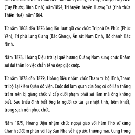
(Tuy Phước, Bình Định) năm1854, Tri huyện huyện Hương Trà (tỉnh thừa
Thiên Huế) năm1864.
Từ năm 1868 đến 1876 ông lần lượt giữ các chức: Tri phủ Đa Phúc (Phúc
Yên), Tri phủ Lạng Giang (Bắc Giang), Án sát Nam Định, Bố chánh Bắc
Ninh.
Năm 1878, Hoàng Diệu trở lại quê hương Quảng Nam sung chức Khâm
sai đại thần lo việc chẩn tế và dẹp giặc cướp.
Từ năm 1878 đến 1879, Hoàng Diệu nhậm chức Tham tri bộ Hình,Tham
tri bộ Lại kiêm Quản đô viện. Cuộc đời làm quan của ông có đôi lần thăng
trầm nên bị giáng chức vì cấp dưới phạm phải sai lầm mà ông không
biết. Sau triều đình biết ông là người có tài lại nhiệt tình, liêm khiết,
trong sạch nên phục chức.
Năm 1879, Hoàng Diệu nhậm chức ngoại giao với hàm Phó sứ cùng
Chánh sứ đàm phán với Tây Ban Nha về hiệp ước thương mại. Cũng trong