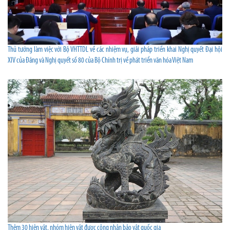
Thủ tướng làm việc với Bộ VHTTDL về các nhiệm vụ, giải pháp triển khai Nghị quyết Đại hội
XIV của Đảng và Nghị quyết số 80 của Bộ Chính trị về phát triển văn hóa Việt Nam
Thêm 30 hiện vật, nhóm hiện vật được công nhận bảo vật quốc gia