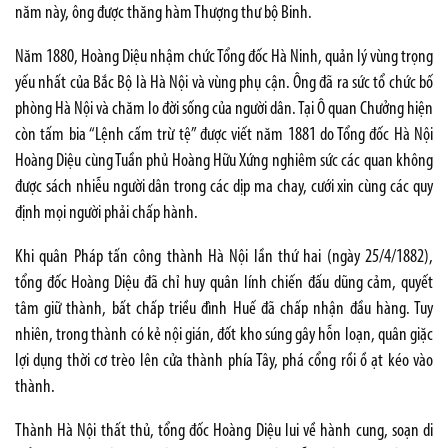
năm này, ông được thăng hàm Thượng thư bộ Binh.
Năm 1880, Hoàng Diệu nhậm chức Tổng đốc Hà Ninh, quản lý vùng trọng
yếu nhất của Bắc Bộ là Hà Nội và vùng phụ cận. Ông đã ra sức tổ chức bố
phòng Hà Nội và chăm lo đời sống của người dân. Tại Ô quan Chưởng hiện
còn tấm bia “Lệnh cấm trừ tệ” được viết năm 1881 do Tổng đốc Hà Nội
Hoàng Diệu cùng Tuần phủ Hoàng Hữu Xứng nghiêm sức các quan không
được sách nhiễu người dân trong các dịp ma chay, cưới xin cùng các quy
định mọi người phải chấp hành.
Khi quân Pháp tấn công thành Hà Nội lần thứ hai (ngày 25/4/1882),
tổng đốc Hoàng Diệu đã chỉ huy quân lính chiến đấu dũng cảm, quyết
tâm giữ thành, bất chấp triều đình Huế đã chấp nhận đầu hàng. Tuy
nhiên, trong thành có kẻ nội gián, đốt kho súng gây hỗn loạn, quân giặc
lợi dụng thời cơ trèo lên cửa thành phía Tây, phá cổng rồi ồ ạt kéo vào
thành.
Thành Hà Nội thất thủ, tổng đốc Hoàng Diệu lui về hành cung, soạn di