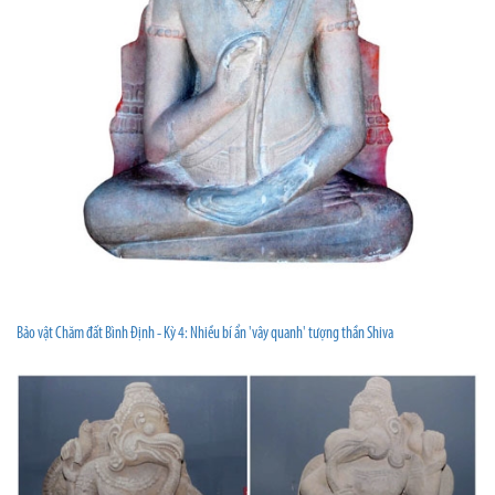
Bảo vật Chăm đất Bình Định - Kỳ 4: Nhiều bí ẩn 'vây quanh' tượng thần Shiva