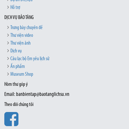
Hỗ trợ
DỊCH VỤ BẢO TÀNG
Trưng bày chuyên đề
Thư viện video
Thư viện ảnh
Dịch vụ
Câu lạc bộ Em yêu lịch sử
Ấn phẩm
Museum Shop
Hòm thư góp ý
Email: banbientap@baotanglichsu.vn
Theo dõi chúng tôi