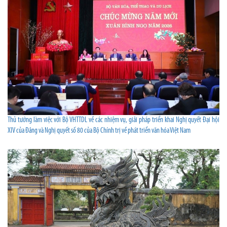
Thủ tướng làm việc với Bộ VHTTDL về các nhiệm vụ, giải pháp triển khai Nghị quyết Đại hội
XIV của Đảng và Nghị quyết số 80 của Bộ Chính trị về phát triển văn hóa Việt Nam