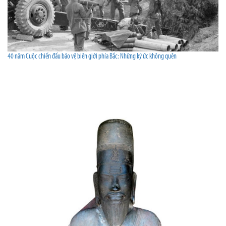
40 năm Cuộc chiến đấu bảo vệ biên giới phía Bắc: Những ký ức không quên