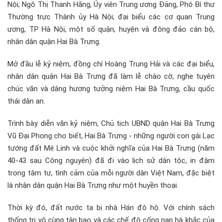
Nội; Ngô Thị Thanh Hằng, Ủy viên Trung ương Đảng, Phó Bí thư
Thường trực Thành ủy Hà Nội; đại biểu các cơ quan Trung
ương, TP Hà Nội, một số quận, huyện và đông đảo cán bộ,
nhân dân quận Hai Bà Trưng.
Mở đầu lễ kỷ niệm, đồng chí Hoàng Trung Hải và các đại biểu,
nhân dân quận Hai Bà Trưng đã làm lễ chào cờ, nghe tuyên
chúc văn và dâng hương tưởng niệm Hai Bà Trưng, cầu quốc
thái dân an.
Trình bày diễn văn kỷ niệm, Chủ tịch UBND quận Hai Bà Trưng
Vũ Đại Phong cho biết, Hai Bà Trưng - những người con gái Lạc
tướng đất Mê Linh và cuộc khởi nghĩa của Hai Bà Trưng (năm
40-43 sau Công nguyên) đã đi vào lịch sử dân tộc, in đậm
trong tâm tư, tình cảm của mỗi người dân Việt Nam, đặc biệt
là nhân dân quận Hai Bà Trưng như một huyền thoại.
Thời kỳ đó, đất nước ta bị nhà Hán đô hộ. Với chính sách
thống trị vô cùng tàn bạo và các chế độ cống nạp hà khắc của