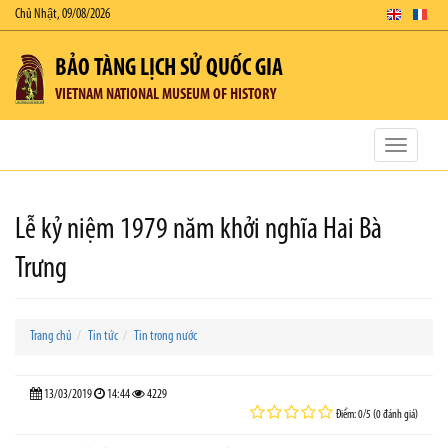
Chủ Nhật, 09/08/2026
BẢO TÀNG LỊCH SỬ QUỐC GIA
VIETNAM NATIONAL MUSEUM OF HISTORY
Toggle
navigatio
Lễ kỷ niệm 1979 năm khởi nghĩa Hai Bà
Trưng
Trang chủ
Tin tức
Tin trong nước
13/03/2019
14:44
4229
Điểm: 0/5 (0 đánh giá)