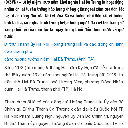
(ĐCSVN) – Lễ kỷ niệm 1979 năm khởi nghĩa Hai Bà Trưng là hoạt động
nhằm ôn lại tuyền thống hào hùng chống giặc ngoại xâm của dân tộc
ta; tri ân công đức của Nhị vị Vua Bà và tưởng nhớ đến các vị tướng
lĩnh tài ba, các nghĩa binh trung liệt, những người đã viết lên trang sử
vàng chói lọi của dân tộc ta ngay trong buổi đầu dựng nước và giữ
nước.
Bí thư Thành ủy Hà Nội Hoàng Trung Hải và các đồng chí lãnh
đạo thành phố
dâng hương tưởng niệm Hai Bà Trưng. (Ảnh: TA)
Sáng 11/3 (tức mùng 6 tháng Hai năm Kỷ Hợi) đã diễn ra trọng
thể lễ kỷ niệm 1979 năm khởi nghĩa Hai Bà Trưng (40-2019) tại
đền thờ Hai Bà Trưng, phố Hương Viên, phường Đồng Nhân,
quận Hai Hà Trưng, thành phố (TP) Hà Nội.
Tham dự buổi lễ có các đồng chí: Hoàng Trung Hải, Ủy viên Bộ
Chính trị, Bí thư Thành ủy, Trưởng đoàn đại biểu Quốc hội TP
Hà Nội; Phạm Quang Nghị, nguyên Ủy viên Bộ Chính trị, nguyên
Bí thư Thành ủy, nguyên Trưởng đoàn đại biểu Quốc hội TP Hà