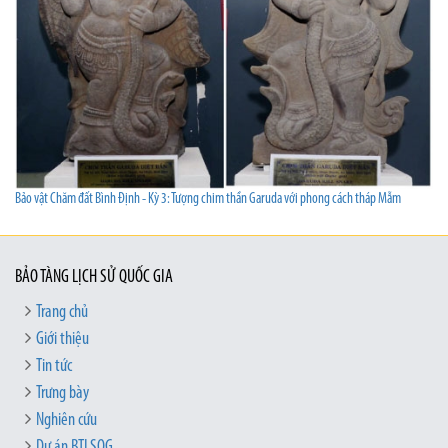
Bảo vật Chăm đất Bình Định - Kỳ 3: Tượng chim thần Garuda với phong cách tháp Mẫm
BẢO TÀNG LỊCH SỬ QUỐC GIA
Trang chủ
Giới thiệu
Tin tức
Trưng bày
Nghiên cứu
Dự án BTLSQG