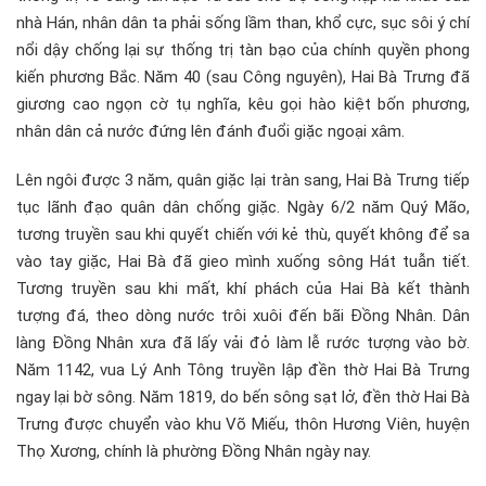
nhà Hán, nhân dân ta phải sống lầm than, khổ cực, sục sôi ý chí
nổi dậy chống lại sự thống trị tàn bạo của chính quyền phong
kiến phương Bắc. Năm 40 (sau Công nguyên), Hai Bà Trưng đã
giương cao ngọn cờ tụ nghĩa, kêu gọi hào kiệt bốn phương,
nhân dân cả nước đứng lên đánh đuổi giặc ngoại xâm.
Lên ngôi được 3 năm, quân giặc lại tràn sang, Hai Bà Trưng tiếp
tục lãnh đạo quân dân chống giặc. Ngày 6/2 năm Quý Mão,
tương truyền sau khi quyết chiến với kẻ thù, quyết không để sa
vào tay giặc, Hai Bà đã gieo mình xuống sông Hát tuẫn tiết.
Tương truyền sau khi mất, khí phách của Hai Bà kết thành
tượng đá, theo dòng nước trôi xuôi đến bãi Đồng Nhân. Dân
làng Đồng Nhân xưa đã lấy vải đỏ làm lễ rước tượng vào bờ.
Năm 1142, vua Lý Anh Tông truyền lập đền thờ Hai Bà Trưng
ngay lại bờ sông. Năm 1819, do bến sông sạt lở, đền thờ Hai Bà
Trưng được chuyển vào khu Võ Miếu, thôn Hương Viên, huyện
Thọ Xương, chính là phường Đồng Nhân ngày nay.