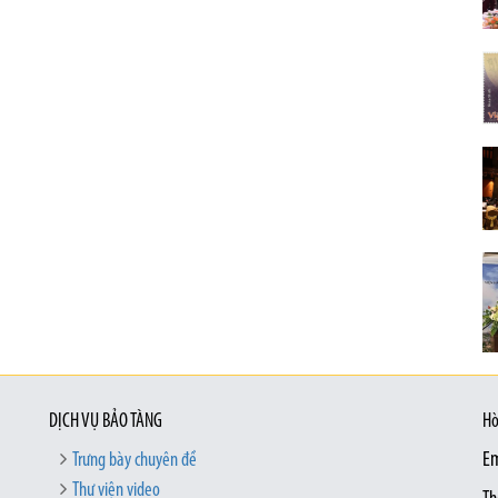
DỊCH VỤ BẢO TÀNG
Hò
Trưng bày chuyên đề
Em
Thư viện video