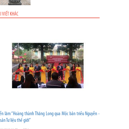
I VIẾT KHÁC
iển lãm “Hoàng thành Thăng Long qua Mộc bản triều Nguyễn -
 sản Tư liệu thế giới”