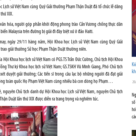
c Lịch sử Việt Nam cùng Quỹ Giải thưởng Phạm Thận Duật đã tổ chức lễ dâng
thứ XIX.
à văn hóa, người góp phần khởi động phong trào Cần Vương chống thực dân
ển Malaysia trên đường bị giải đi đày biệt xứ ở đảo Haiti.
nay, ngày 29/11 hàng năm, Hội Khoa học Lịch sử Việt Nam cùng Quỹ Giải
trao giải thưởng Sử học Phạm Thận Duật thường niên.
ía Hội Khoa học lịch sử Việt Nam có PGS.TS Trần Đức Cường, Chủ tịch Hội Khoa
Ki
Tổng Thư ký Khoa học lịch sử Việt Nam; GS.TSKH Vũ Minh Giang, Phó Chủ tịch
kh
xét duyệt giải thưởng; Các tiến sĩ trong câu lạc bộ những người đã đạt giải
i đồng toàn quốc Họ Phạm Việt Nam cùng nhiều bà con dòng họ Phạm…
20
 nguyên Chủ tịch danh dự Hội Khoa học Lịch sử Việt Nam, nguyên Chủ tịch
Ng
Thận Duật lần thứ XIX được diễn ra trang trọng và nghiêm túc.
số
hó
cá