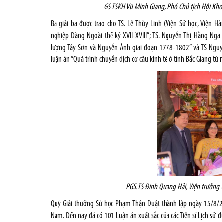
GS.TSKH Vũ Minh Giang, Phó Chủ tịch Hội Kho
Ba giải ba được trao cho TS. Lê Thùy Linh (Viện Sử học, Viện 
nghiệp Đàng Ngoài thế kỷ XVII-XVIII”; TS. Nguyễn Thị Hằng Nga
lượng Tây Sơn và Nguyễn Ánh giai đoạn 1778-1802” và TS Nguyễ
luận án “Quá trình chuyển dịch cơ cấu kinh tế ở tỉnh Bắc Giang 
PGS.TS Đinh Quang Hải, Viện trưởng V
Quỹ Giải thưởng Sử học Phạm Thận Duật thành lập ngày 15/8/20
Nam. Đến nay đã có 101 Luận án xuất sắc của các Tiến sĩ Lịch sử 