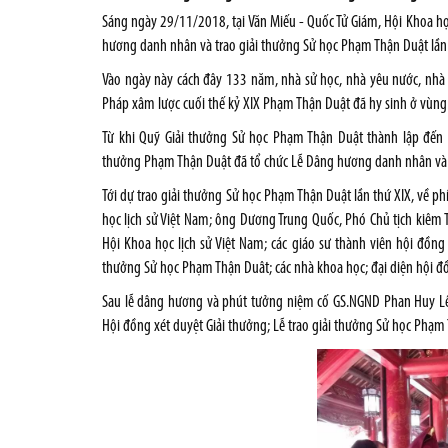
Sáng ngày 29/11/2018, tại Văn Miếu - Quốc Tử Giám, Hội Khoa họ
hương danh nhân và trao giải thưởng Sử học Phạm Thận Duật lần 
Vào ngày này cách đây 133 năm, nhà sử học, nhà yêu nước, nh
Pháp xâm lược cuối thế kỷ XIX Phạm Thận Duật đã hy sinh ở vùng bi
Từ khi Quỹ Giải thưởng Sử học Phạm Thận Duật thành lập đến 
thưởng Phạm Thận Duật đã tổ chức Lễ Dâng hương danh nhân và 
Tới dự trao giải thưởng Sử học Phạm Thận Duật lần thứ XIX, về ph
học lịch sử Việt Nam; ông Dương Trung Quốc, Phó Chủ tịch kiêm 
Hội Khoa học lịch sử Việt Nam; các giáo sư thành viên hội đồng 
thưởng Sử học Phạm Thận Duât; các nhà khoa học; đại diện hộ
Sau lễ dâng hương và phút tưởng niệm cố GS.NGND Phan Huy Lê,
Hội đồng xét duyệt Giải thưởng; Lễ trao giải thưởng Sử học Phạm 