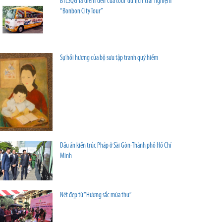
BTLSQG là điểm đến của tour du lịch trải nghiệm
“Bonbon City Tour”
Sự hồi hương của bộ sưu tập tranh quý hiếm
Dấu ấn kiến trúc Pháp ở Sài Gòn-Thành phố Hồ Chí
Minh
Nét đẹp từ “Hương sắc mùa thu”