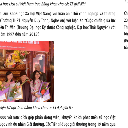
23
a học Lịch sử Việt Nam
trao bằng khen cho các TS giải Nhì
Ch
Hàn lâm Khoa học Xã hội Việt Nam) với luận án “Thủ công nghiệp và thương
23
 (Trường THPT Nguyễn Duy Trinh, Nghệ An) với luận án “Cuộc chiến giữa lực
Th
n Thị Vân (Trường Đại học Kỹ thuật Công nghiệp, Đại học Thái Nguyên) với
tồ
từ năm 1997 đến năm 2015”.
(B
bả
iện Sử học trao bằng khen cho các TS đạt giải Ba
00 với mục đích góp phần động viên, khuyến khích phát triển sử học Việt
được vinh dự nhận Giải thưởng. Các Tiến sĩ được giải thưởng trong 19 năm qua