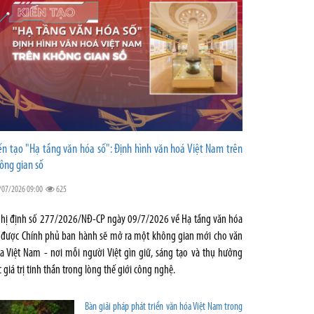
ến tạo "Hạ tầng văn hóa số": Định hình văn hoá Việt Nam trên
ông gian số
/07/2026 09:00
625
hị định số 277/2026/NĐ-CP ngày 09/7/2026 về Hạ tầng văn hóa
 được Chính phủ ban hành sẽ mở ra một không gian mới cho văn
a Việt Nam - nơi mỗi người Việt gìn giữ, sáng tạo và thụ hưởng
c giá trị tinh thần trong lòng thế giới công nghệ.
Bàn giải pháp phát triển văn hóa Việt Nam trong