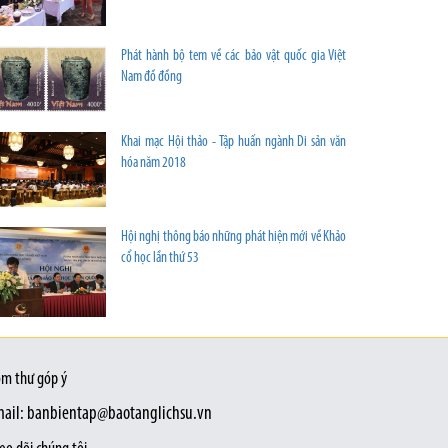
Phát hành bộ tem về các bảo vật quốc gia Việt
Nam đồ đồng
Khai mạc Hội thảo - Tập huấn ngành Di sản văn
hóa năm 2018
Hội nghị thông báo những phát hiện mới về Khảo
cổ học lần thứ 53
m thư góp ý
ail: banbientap@baotanglichsu.vn