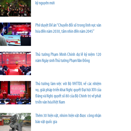
kỷ nguyên mới
Phê duyệt Đề án “Chuyển đổi số trong lĩnh vực văn
hóa đến năm 2030, tầm nhìn đến năm 2045”
Thủ tướng Phạm Minh Chính dự lễ kỷ niệm 120
năm Ngày sinh Thủ tướng Phạm Văn Đồng
Thủ tướng làm việc với Bộ VHTTDL về các nhiệm
vụ, giải pháp triển khai Nghị quyết Đại hội XIV của
Đảng và Nghị quyết số 80 của Bộ Chính trị về phát
triển văn hóa Việt Nam
Thêm 30 hiện vật, nhóm hiện vật được công nhận
bảo vật quốc gia