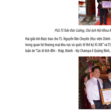
PGS.TS Trần Đức Cường, Chủ tịch Hội Khoa 
Hai giải nhì được trao cho TS. Nguyễn Văn Chuyên (Học viện Chính 
trong quan hệ thương mại khu vực và quốc tế thế kỷ XI-XIX” và T
luận án “Các di tích đền - tháp, thành - lũy Champa ở Quảng Bình, 