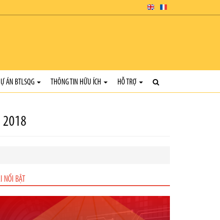
Ự ÁN BTLSQG
THÔNG TIN HỮU ÍCH
HỖ TRỢ
m 2018
I NỔI BẬT