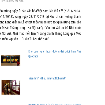
/11/2018 19:57
2786
ào mừng ngày Di sản văn hóa Việt Nam lần thứ XIV (23/11/2004-
/11/2018), sáng ngày 23/11/2018 tại Khu di sản Hoàng thành
ăng Long diễn ra Lễ ký kết thỏa thuận hợp tác giữa Trung tâm Bảo
n Di sản Thăng Long - Hà Nội và Cục Văn thư và Lưu trữ Nhà nước
ộ Nội vụ); Khai mạc Triển lãm “Hoàng thành Thăng Long qua Mộc
n triều Nguyễn – Di sản Tư liệu thế giới”.
Kho báu nghệ thuật đương đại dưới hầm Nhà
Quốc hội
Triển lãm “Tư liệu linh vật Nghê Việt”