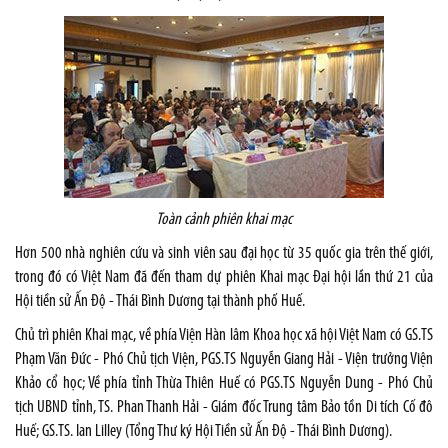
Toàn cảnh phiên khai mạc
Hơn 500 nhà nghiên cứu và sinh viên sau đại học từ 35 quốc gia trên thế giới,
trong đó có Việt Nam đã đến tham dự phiên Khai mạc Đại hội lần thứ 21 của
Hội tiền sử Ấn Độ - Thái Bình Dương tại thành phố Huế.
Chủ trì phiên Khai mạc, về phía Viện Hàn lâm Khoa học xã hội Việt Nam có GS.TS
Phạm Văn Đức - Phó Chủ tịch Viện, PGS.TS Nguyễn Giang Hải - Viện trưởng Viện
Khảo cổ học; Về phía tỉnh Thừa Thiên Huế có PGS.TS Nguyễn Dung - Phó Chủ
tịch UBND tỉnh, TS. Phan Thanh Hải - Giám đốc Trung tâm Bảo tồn Di tích Cố đô
Huế; GS.TS. Ian Lilley (Tổng Thư ký Hội Tiền sử Ấn Độ - Thái Bình Dương).