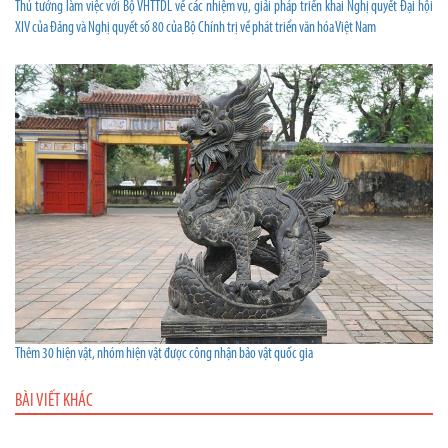
Thủ tướng làm việc với Bộ VHTTDL về các nhiệm vụ, giải pháp triển khai Nghị quyết Đại hội
XIV của Đảng và Nghị quyết số 80 của Bộ Chính trị về phát triển văn hóa Việt Nam
Thêm 30 hiện vật, nhóm hiện vật được công nhận bảo vật quốc gia
BÀI VIẾT KHÁC