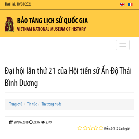
Thứ Hai, 10/08/2026
BẢO TÀNG LỊCH SỬ QUỐC GIA
VIETNAM NATIONAL MUSEUM OF HISTORY
Toggle
navigatio
Đại hội lần thứ 21 của Hội tiền sử Ấn Độ Thái
Bình Dương
Trang chủ
Tin tức
Tin trong nước
28/09/2018
21:07
2349
Điểm: 0/5 (0 đánh giá)