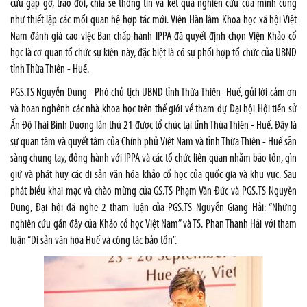
cứu gặp gỡ, trao đổi, chia sẻ thông tin và kết quả nghiên cứu của mình cũng
như thiết lập các mối quan hệ hợp tác mới. Viện Hàn lâm Khoa học xã hội Việt
Nam đánh giá cao việc Ban chấp hành IPPA đã quyết định chọn Viện Khảo cổ
học là cơ quan tổ chức sự kiện này, đặc biệt là có sự phối hợp tổ chức của UBND
tỉnh Thừa Thiên - Huế.
PGS.TS Nguyễn Dung - Phó chủ tịch UBND tỉnh Thừa Thiên- Huế, gửi lời cảm ơn
và hoan nghênh các nhà khoa học trên thế giới về tham dự Đại hội Hội tiền sử
Ấn Độ Thái Bình Dương lần thứ 21 được tổ chức tại tỉnh Thừa Thiên - Huế. Đây là
sự quan tâm và quyết tâm của Chính phủ Việt Nam và tỉnh Thừa Thiên - Huế sẵn
sàng chung tay, đồng hành với IPPA và các tổ chức liên quan nhằm bảo tồn, gìn
giữ và phát huy các di sản văn hóa khảo cổ học của quốc gia và khu vực. Sau
phát biểu khai mạc và chào mừng của GS.TS Phạm Văn Đức và PGS.TS Nguyễn
Dung, Đại hội đã nghe 2 tham luận của PGS.TS Nguyễn Giang Hải: “Những
nghiên cứu gần đây của Khảo cổ học Việt Nam” và TS. Phan Thanh Hải với tham
luận “Di sản văn hóa Huế và công tác bảo tồn”.