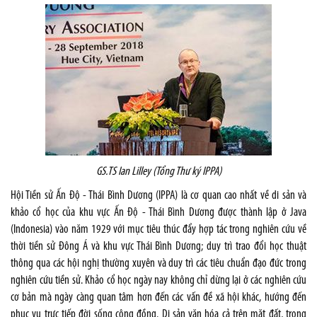
GS.TS Ian Lilley (Tổng Thư ký IPPA)
Hội Tiền sử Ấn Độ - Thái Bình Dương (IPPA) là cơ quan cao nhất về di sản và
khảo cổ học của khu vực Ấn Độ - Thái Bình Dương được thành lập ở Java
(Indonesia) vào năm 1929 với mục tiêu thúc đẩy hợp tác trong nghiên cứu về
thời tiền sử Đông Á và khu vực Thái Bình Dương; duy trì trao đổi học thuật
thông qua các hội nghị thường xuyên và duy trì các tiêu chuẩn đạo đức trong
nghiên cứu tiền sử. Khảo cổ học ngày nay không chỉ dừng lại ở các nghiên cứu
cơ bản mà ngày càng quan tâm hơn đến các vấn đề xã hội khác, hướng đến
phục vụ trực tiếp đời sống cộng đồng. Di sản văn hóa cả trên mặt đất, trong