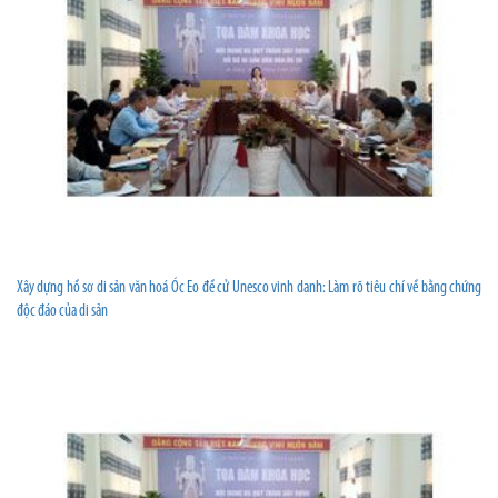
Xây dựng hồ sơ di sản văn hoá Óc Eo đề cử Unesco vinh danh: Làm rõ tiêu chí về bằng chứng
độc đáo của di sản