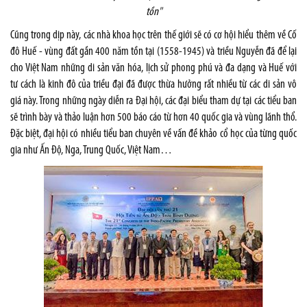
tồn"
Cũng trong dịp này, các nhà khoa học trên thế giới sẽ có cơ hội hiểu thêm về Cố
đô Huế - vùng đất gần 400 năm tồn tại (1558-1945) và triều Nguyễn đã để lại
cho Việt Nam những di sản văn hóa, lịch sử phong phú và đa dạng và Huế với
tư cách là kinh đô của triều đại đã được thừa hưởng rất nhiều từ các di sản vô
giá này. Trong những ngày diễn ra Đại hội, các đại biểu tham dự tại các tiểu ban
sẽ trình bày và thảo luận hơn 500 báo cáo từ hơn 40 quốc gia và vùng lãnh thổ.
Đặc biệt, đại hội có nhiều tiểu ban chuyên về vấn đề khảo cổ học của từng quốc
gia như Ấn Độ, Nga, Trung Quốc, Việt Nam…