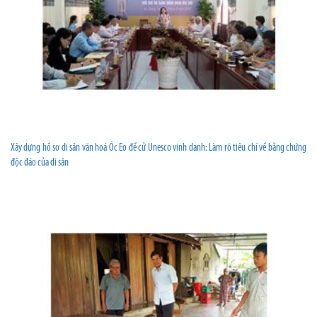
Xây dựng hồ sơ di sản văn hoá Óc Eo đề cử Unesco vinh danh: Làm rõ tiêu chí về bằng chứng
độc đáo của di sản