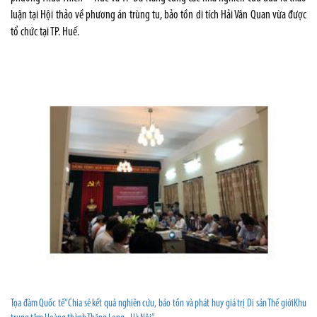
luận tại Hội thảo về phương án trùng tu, bảo tồn di tích Hải Vân Quan vừa được
tổ chức tại TP. Huế.
Tọa đàm Quốc tế“Chia sẻ kết quả nghiên cứu, bảo tồn và phát huy giá trị Di sản Thế giớiKhu