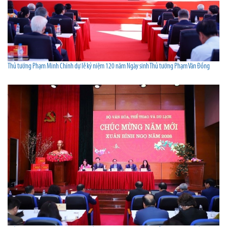
Thủ tướng Phạm Minh Chính dự lễ kỷ niệm 120 năm Ngày sinh Thủ tướng Phạm Văn Đồng