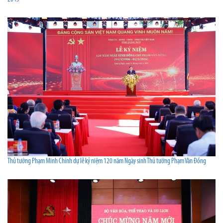
Thủ tướng Phạm Minh Chính dự lễ kỷ niệm 120 năm Ngày sinh Thủ tướng Phạm Văn Đồng