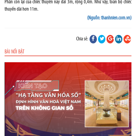
Phần còn lại của chiếc thuyền này dài 3m, rộng 0,4m. Như vậy, toàn bộ chiếc
thuyền dài hơn 11m.
(Nguồn: thanhnien.com.vn)
Chia sẻ:
BÀI NỔI BẬT