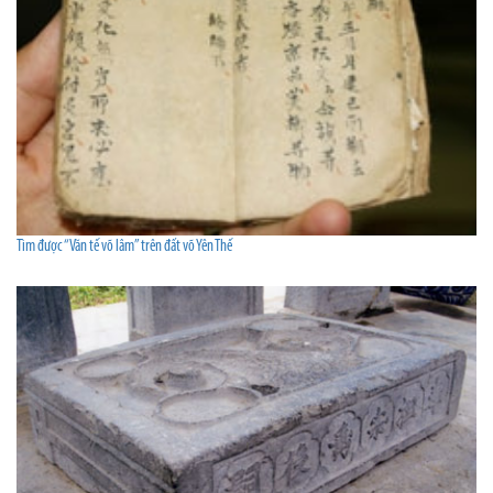
Tìm được ‘‘Văn tế võ lâm’’ trên đất võ Yên Thế