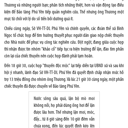
Thương và những người bạn; phân tích những thiệt, hơn và vận động tạo điều
kiện để Bảo tàng Phú Yên tiếp quản nghiên cứu. Thế nhưng ông Thương một
mực từ chối với lý do số tiền bồi dưỡng quá ít.
Chiều cùng ngày, Sở VH-TT-DL Phú Yên và chính quyền, các đoàn thể xã Bình
Ngọc tổ chức họp để tìm hướng thuyết phục người dân giao nộp chiếc thuyền
cho Nhà nước để phục vụ công tác nghiên cứu. Đột ngột, đang giữa cuộc họp
thì nhận được tin nhóm "khảo cổ" tiếp tục ra hiện trường để lặn, đào tìm phần
còn lại của chiếc thuyền nên cuộc họp đành phải tạm hoãn.
Đến 18 giờ 30, cuộc họp "thuyền độc mộc" lại tiếp diễn tại UBND xã và sau khi
hội ý nhanh, lãnh đạo Sở VH-TT-DL Phú Yên đã quyết định chấp nhận mức hỗ
trợ 13 triệu đồng cho nhóm ông Thương. Và lúc 21 giờ 30 cùng ngày, một phần
chiếc thuyền đã được chuyển về Bảo tàng Phú Yên.
Nước sông sâu quá, lặn bộ mò moi
không nổi, họ phải dùng ống hơi để lặn
được lâu hơn. Thế nhưng lặn moi, móc,
đẩy... từ 8 giờ sáng đến 10 giờ đêm vẫn
chưa xong, đến lúc quyết định kéo lên