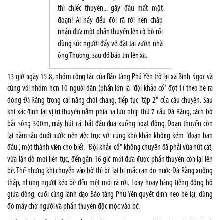
thì chiếc thuyền... gãy đâu mất một
đoạn! Ai nấy đều đói rã rời nên chấp
nhận đưa một phần thuyền lên cộ bò rồi
dùng sức người đẩy về đặt tại vườn nhà
ông Thương, sau đó báo tin lên xã.
13 giờ ngày 15.8, nhóm công tác của Bảo tàng Phú Yên trở lại xã Bình Ngọc và
cùng với nhóm hơn 10 người dân (phần lớn là "đội khảo cổ" đợt 1) theo bè ra
dòng Đà Rằng trong cái nắng chói chang, tiếp tục "tập 2" của câu chuyện. Sau
khi xác định lại vị trí thuyền nằm phía hạ lưu nhịp thứ 7 cầu Đà Rằng, cách bờ
bắc sông 300m, máy hút cát bắt đầu đưa xuống hoạt động. Đoạn thuyền còn
lại nằm sâu dưới nước nên việc trục vớt cũng khó khăn không kém "đoạn ban
đầu", một thành viên cho biết. "Đội khảo cổ" không chuyên đã phải vừa hút cát,
vừa lặn dò moi liên tục, đến gần 16 giờ mới đưa được phần thuyền còn lại lên
bè. Thế nhưng khi chuyển vào bờ thì bè lại bị mắc cạn do nước Đà Rằng xuống
thấp, những người kéo bè đều mệt mỏi rã rời. Loay hoay hàng tiếng đồng hồ
giữa dòng, cuối cùng lãnh đạo Bảo tàng Phú Yên quyết định neo bè lại, dùng
đò máy chở người và phần thuyền độc mộc vào bờ.