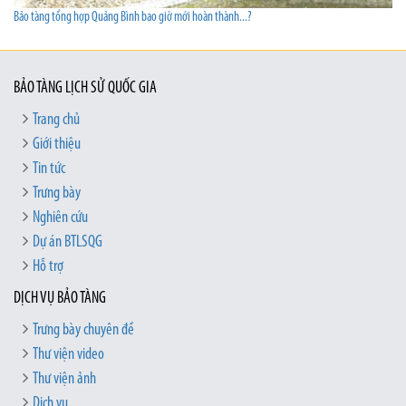
Bảo tàng tổng hợp Quảng Bình bao giờ mới hoàn thành...?
BẢO TÀNG LỊCH SỬ QUỐC GIA
Trang chủ
Giới thiệu
Tin tức
Trưng bày
Nghiên cứu
Dự án BTLSQG
Hỗ trợ
DỊCH VỤ BẢO TÀNG
Trưng bày chuyên đề
Thư viện video
Thư viện ảnh
Dịch vụ