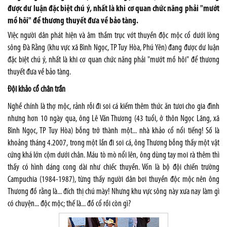
được dư luận đặc biệt chú ý, nhất là khi cơ quan chức năng phải "mướt
mồ hôi" để thương thuyết đưa về bảo tàng.
Việc người dân phát hiện và âm thầm trục vớt thuyền độc mộc cổ dưới lòng
sông Đà Rằng (khu vực xã Bình Ngọc, TP Tuy Hòa, Phú Yên) đang được dư luận
đặc biệt chú ý, nhất là khi cơ quan chức năng phải "mướt mồ hôi" để thương
thuyết đưa về bảo tàng.
Đội khảo cổ chân trần
Nghề chính là thợ mộc, rảnh rỗi đi soi cá kiếm thêm thức ăn tươi cho gia đình
nhưng hơn 10 ngày qua, ông Lê Văn Thương (43 tuổi, ở thôn Ngọc Lãng, xã
Bình Ngọc, TP Tuy Hòa) bỗng trở thành một... nhà khảo cổ nổi tiếng! Số là
khoảng tháng 4.2007, trong một lần đi soi cá, ông Thương bỗng thấy một vật
cứng khá lớn cộm dưới chân. Máu tò mò nổi lên, ông dùng tay moi rà thêm thì
thấy có hình dáng cong dài như chiếc thuyền. Vốn là bộ đội chiến trường
Campuchia (1984-1987), từng thấy người dân bơi thuyền độc mộc nên ông
Thương đồ rằng là... đích thị chú mày! Nhưng khu vực sông này xưa nay làm gì
có chuyện... độc mộc; thế là... đồ cổ rồi còn gì?