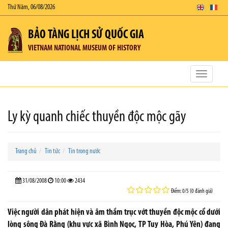
Thứ Năm, 06/08/2026
BẢO TÀNG LỊCH SỬ QUỐC GIA
VIETNAM NATIONAL MUSEUM OF HISTORY
Toggle
navigatio
Ly kỳ quanh chiếc thuyền độc mộc gãy
Trang chủ
Tin tức
Tin trong nước
31/08/2008
10:00
2434
Điểm: 0/5 (0 đánh giá)
Việc người dân phát hiện và âm thầm trục vớt thuyền độc mộc cổ dưới
lòng sông Đà Rằng (khu vực xã Bình Ngọc, TP Tuy Hòa, Phú Yên) đang