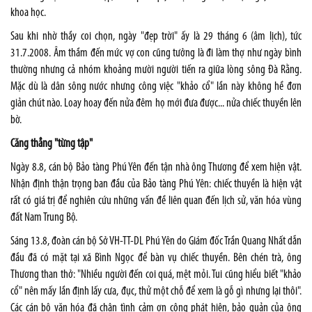
khoa học.
Sau khi nhờ thầy coi chọn, ngày "đẹp trời" ấy là 29 tháng 6 (âm lịch), tức
31.7.2008. Âm thầm đến mức vợ con cũng tưởng là đi làm thợ như ngày bình
thường nhưng cả nhóm khoảng mười người tiến ra giữa lòng sông Đà Rằng.
Mặc dù là dân sông nước nhưng công việc "khảo cổ" lần này không hề đơn
giản chút nào. Loay hoay đến nửa đêm họ mới đưa được... nửa chiếc thuyền lên
bờ.
Căng thẳng "từng tập"
Ngày 8.8, cán bộ Bảo tàng Phú Yên đến tận nhà ông Thương để xem hiện vật.
Nhận định thận trọng ban đầu của Bảo tàng Phú Yên: chiếc thuyền là hiện vật
rất có giá trị để nghiên cứu những vấn đề liên quan đến lịch sử, văn hóa vùng
đất Nam Trung Bộ.
Sáng 13.8, đoàn cán bộ Sở VH-TT-DL Phú Yên do Giám đốc Trần Quang Nhất dẫn
đầu đã có mặt tại xã Bình Ngọc để bàn vụ chiếc thuyền. Bên chén trà, ông
Thương than thở: "Nhiều người đến coi quá, mệt mỏi. Tui cũng hiểu biết "khảo
cổ" nên mấy lần định lấy cưa, đục, thử một chỗ để xem là gỗ gì nhưng lại thôi".
Các cán bộ văn hóa đã chân tình cảm ơn công phát hiện, bảo quản của ông