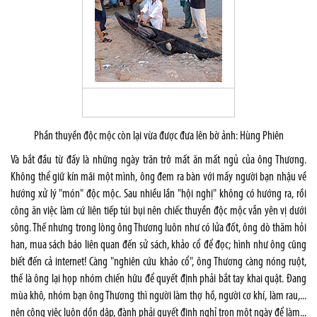
Phần thuyền độc mộc còn lại vừa được đưa lên bờ ảnh: Hùng Phiên
Và bắt đầu từ đấy là những ngày trăn trở mất ăn mất ngủ của ông Thương.
Không thể giữ kín mãi một mình, ông đem ra bàn với mấy người bạn nhậu về
hướng xử lý "món" độc mộc. Sau nhiều lần "hội nghị" không có hướng ra, rồi
công ăn việc làm cứ liên tiếp túi bụi nên chiếc thuyền độc mộc vẫn yên vị dưới
sông. Thế nhưng trong lòng ông Thương luôn như có lửa đốt, ông dò thăm hỏi
han, mua sách báo liên quan đến sử sách, khảo cổ để đọc; hình như ông cũng
biết đến cả internet! Càng "nghiên cứu khảo cổ", ông Thương càng nóng ruột,
thế là ông lại họp nhóm chiến hữu để quyết định phải bắt tay khai quật. Đang
mùa khô, nhóm bạn ông Thương thì người làm thợ hồ, người cơ khí, làm rau,...
nên công việc luôn dồn dập, đành phải quyết định nghỉ trọn một ngày để làm...