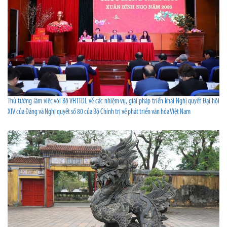
Thủ tướng làm việc với Bộ VHTTDL về các nhiệm vụ, giải pháp triển khai Nghị quyết Đại hội
XIV của Đảng và Nghị quyết số 80 của Bộ Chính trị về phát triển văn hóa Việt Nam