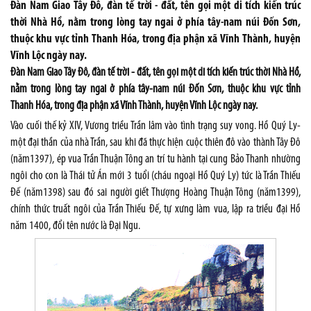
Đàn Nam Giao Tây Đô, đàn tế trời - đất, tên gọi một di tích kiến trúc
thời Nhà Hồ, nằm trong lòng tay ngai ở phía tây-nam núi Đốn Sơn,
thuộc khu vực tỉnh Thanh Hóa, trong địa phận xã Vĩnh Thành, huyện
Vĩnh Lộc ngày nay.
Đàn Nam Giao Tây Đô, đàn tế trời - đất, tên gọi một di tích kiến trúc thời Nhà Hồ,
nằm trong lòng tay ngai ở phía tây-nam núi Đốn Sơn, thuộc khu vực tỉnh
Thanh Hóa, trong địa phận xã Vĩnh Thành, huyện Vĩnh Lộc ngày nay.
Vào cuối thế kỷ XIV, Vương triều Trần lâm vào tình trạng suy vong. Hồ Quý Ly-
một đại thần của nhà Trần, sau khi đã thực hiện cuộc thiên đô vào thành Tây Đô
(năm1397), ép vua Trần Thuận Tông an trí tu hành tại cung Bảo Thanh nhường
ngôi cho con là Thái tử Án mới 3 tuổi (cháu ngoại Hồ Quý Ly) tức là Trần Thiếu
Đế (năm1398) sau đó sai người giết Thượng Hoàng Thuận Tông (năm1399),
chính thức truất ngôi của Trần Thiếu Đế, tự xưng làm vua, lập ra triều đại Hồ
năm 1400, đổi tên nước là Đại Ngu.