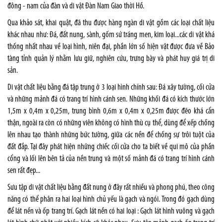
đông - nam của đàn và di vật Đàn Nam Giao thời Hồ.
Qua khảo sát, khai quật, đã thu được hàng ngàn di vật gồm các loại chất liệu
khác nhau như: Đá, đất nung, sành, gốm sứ tráng men, kim loại...các di vật khá
thống nhất nhau về loại hình, niên đại, phần lớn số hiện vật được đưa về Bảo
tàng tỉnh quản lý nhằm lưu giữ, nghiên cứu, trưng bày và phát huy giá trị di
sản.
Di vật chất liệu bằng đá tập trung ở 3 loại hình chính sau: Đá xây tường, cối cửa
và những mảnh đá có trang trí hình cánh sen. Những khối đá có kích thước lớn
1,5m x 0,4m x 0,25m, trung bình 0,6m x 0,4m x 0,25m được đẽo khá cẩn
thận, ngoài ra còn có những viên không có hình thù cụ thể, dùng để xếp chồng
lên nhau tạo thành những bức tường, giữa các nền để chống sự trôi tuột của
đất đắp. Tại đây phát hiện những chiếc cối cửa cho ta biết về qui mô của phần
cổng và lối lên bên tả của nền trung và một số mảnh đá có trang trí hình cánh
sen rất đẹp...
Sưu tập di vật chất liệu bằng đất nung ở đây rất nhiều và phong phú, theo công
năng có thể phân ra hai loại hình chủ yếu là gạch và ngói. Trong đó gạch dùng
để lát nền và ốp trang trí. Gạch lát nền có hai loại : Gạch lát hình vuông và gạch