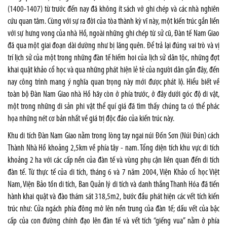
(1400-1407) từ trước đến nay đã không ít sách vở ghi chép và các nhà nghiên
cứu quan tâm. Cùng với sự ra đời của tòa thành kỳ vĩ này, một kiến trúc gắn liền
với sự hưng vong của nhà Hồ, ngoài những ghi chép từ sử cũ, Đàn tế Nam Giao
đã qua một giai đoạn dài dường như bị lãng quên. Để trả lại đúng vai trò và vị
trí lịch sử của một trong những đàn tế hiếm hoi của lịch sử dân tộc, những đợt
khai quật khảo cổ học và qua những phát hiện lẻ tẻ của người dân gần đây, đến
nay công trình mang ý nghĩa quan trọng này mới được phát lộ. Hiểu biết về
toàn bộ Đàn Nam Giao nhà Hồ hãy còn ở phía trước, ở đây dưới góc độ di vật,
một trong những di sản phi vật thể quí giá đã tìm thấy chúng ta có thể phác
họa những nét cơ bản nhất về giá trị độc đáo của kiến trúc này.
Khu di tích Đàn Nam Giao nằm trong lòng tay ngai núi Đốn Sơn (Núi Đún) cách
Thành Nhà Hồ khoảng 2,5km về phía tây - nam. Tổng diện tích khu vực di tích
khoảng 2 ha với các cấp nền của đàn tế và vùng phụ cận liên quan đến di tích
đàn tế. Từ thực tế của di tích, tháng 6 và 7 năm 2004, Viện Khảo cổ học Việt
Nam, Viện Bảo tồn di tích, Ban Quản lý di tích và danh thắng Thanh Hóa đã tiến
hành khai quật và đào thám sát 318,5m2, bước đầu phát hiện các vết tích kiến
trúc như: Cửa ngách phía đông mở lên nền trung của đàn tế; dấu vết của bậc
cấp của con đường chính đạo lên đàn tế và vết tích “giếng vua” nằm ở phía