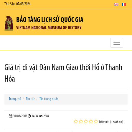
Thứ Sáu, 07/08/2026
BẢO TÀNG LỊCH SỬ QUỐC GIA
VIETNAM NATIONAL MUSEUM OF HISTORY
Toggle
navigatio
Giá trị di vật Đàn Nam Giao thời Hồ ở Thanh
Hóa
Trang chủ
Tin tức
Tin trong nước
30/08/2008
14:34
2884
Điểm: 0/5 (0 đánh giá)