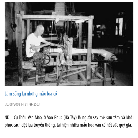
Làm sống lại những mẫu lụa cổ
30/08/2008 14:31
2563
ND - Cụ Triệu Văn Mão, ở Vạn Phúc (Hà Tây) là người say mê sưu tầm và khôi
phục cách dệt lụa truyền thống, tái hiện nhiều mẫu hoa văn cổ hết sức quý giá.