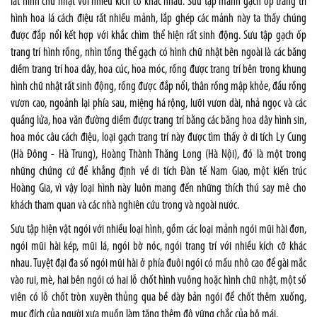
lát hình chữ nhật với nhiều kích cỡ khác nhau. Sưu tập mảnh gạch ốp trang trí
hình hoa lá cách điệu rất nhiều mảnh, lắp ghép các mảnh này ta thấy chúng
được đắp nổi kết hợp với khắc chìm thể hiện rất sinh động. Sưu tập gạch ốp
trang trí hình rồng, nhìn tổng thể gạch có hình chữ nhật bên ngoài là các băng
diềm trang trí hoa dây, hoa cúc, hoa móc, rồng được trang trí bên trong khung
hình chữ nhật rất sinh động, rồng được đắp nổi, thân rồng mập khỏe, đầu rồng
vươn cao, ngoảnh lại phía sau, miệng há rộng, lưỡi vươn dài, nhả ngọc và các
quầng lửa, hoa văn đường diềm được trang trí bằng các băng hoa dây hình sin,
hoa móc câu cách điệu, loại gạch trang trí này được tìm thấy ở di tích Ly Cung
(Hà Đông - Hà Trung), Hoàng Thành Thăng Long (Hà Nội), đó là một trong
những chứng cứ để khẳng định về di tích Đàn tế Nam Giao, một kiến trúc
Hoàng Gia, vì vậy loại hình này luôn mang đến những thích thú say mê cho
khách tham quan và các nhà nghiên cứu trong và ngoài nước.
Sưu tập hiện vật ngói với nhiều loại hình, gồm các loại mảnh ngói mũi hài đơn,
ngói mũi hài kép, mũi lá, ngói bờ nóc, ngói trang trí với nhiều kích cỡ khác
nhau. Tuyệt đại đa số ngói mũi hài ở phía đuôi ngói có mấu nhô cao để gài mắc
vào rui, mè, hai bên ngói có hai lỗ chốt hình vuông hoặc hình chữ nhật, một số
viên có lỗ chốt tròn xuyên thủng qua bề dày bản ngói để chốt thêm xuống,
mục đích của người xưa muốn làm tăng thêm độ vững chắc của bộ mái.