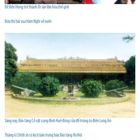
Để Đền Hùng trở thành Di sản Văn hóa thế giới
Đưa thi hài vua Hàm Nghi về nước
Sáng nay, Bảo tàng Cổ vật cung đình Huế đóng cửa để trùng tu điện Long An
Tháng 6/2008 sẽ có kịch bản trưng bày Bảo tàng Hà Nội