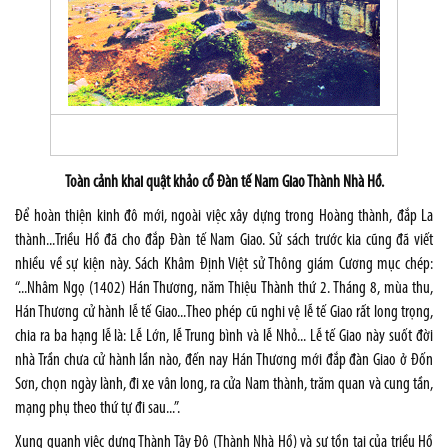
Toàn cảnh khai quật khảo cổ Đàn tế
Nam
Giao Thành Nhà Hồ.
Để hoàn thiện kinh đô mới, ngoài việc xây dựng trong Hoàng thành, đắp La
thành...Triều Hồ đã cho đắp Đàn tế Nam Giao. Sử sách trước kia cũng đã viết
nhiều về sự kiện này. Sách Khâm Định Việt sử Thông giám Cương mục chép:
“...Nhâm Ngọ (1402) Hán Thương, năm Thiệu Thành thứ 2. Tháng 8, mùa thu,
Hán Thương cử hành lễ tế Giao...Theo phép cũ nghi vệ lễ tế Giao rất long trọng,
chia ra ba hạng lễ là: Lễ Lớn, lễ Trung bình và lễ Nhỏ... Lễ tế Giao này suốt đời
nhà Trần chưa cử hành lần nào, đến nay Hán Thương mới đắp đàn Giao ở Đốn
Sơn, chọn ngày lành, đi xe vân long, ra cửa Nam thành, trăm quan và cung tần,
mạng phụ theo thứ tự đi sau...”.
Xung quanh việc dựng Thành Tây Đô (Thành Nhà Hồ) và sự tồn tại của triều Hồ