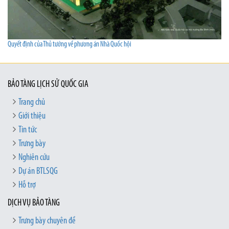
Quyết định của Thủ tướng về phương án Nhà Quốc hội
BẢO TÀNG LỊCH SỬ QUỐC GIA
Trang chủ
Giới thiệu
Tin tức
Trưng bày
Nghiên cứu
Dự án BTLSQG
Hỗ trợ
DỊCH VỤ BẢO TÀNG
Trưng bày chuyên đề