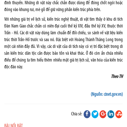
đinh thuyền. Những di vật này chắc chắn được dùng để đóng chốt ngói hoặc
đóng vào khung rui, mè gỗ để giữ vững phần kiến trúc phía trên.
Với những giá trị về lịch sử, kiến trúc nghệ thuật, di vật tìm thấy ở khu di tích
Đàn Nam Giao chắc chắn có niên đại cuối thế kỷ XIV, đầu thế kỷ XV, thuộc thời
Trần - Hồ. Các di vật này dùng làm chuẩn để đối chiếu, so sánh về vật liệu kiến
trúc thời Trần-Hồ trước và sau nó. Đặc biệt với Hoàng Thành Thăng Long trong
một cái nhìn đầy đủ. Vì vậy, các di vật của di tích này có vị trí đặc biệt trong di
sản kiến trúc dân tộc cần được bảo tồn và khai thác. Ở đó còn ẩn chứa nhiều
điều để chúng ta tìm hiểu thêm nhiều mặt giá trị lịch sử, văn hóa của kiến trúc
độc đáo này.
Theo TH
(Nguồn: cinet.gov.vn)
Chia sẻ:
BÀI NỔI BẬT