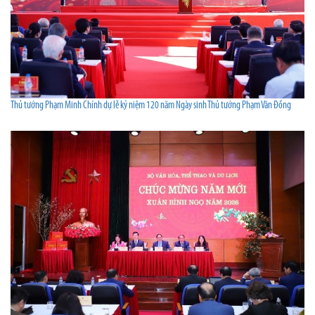
Thủ tướng Phạm Minh Chính dự lễ kỷ niệm 120 năm Ngày sinh Thủ tướng Phạm Văn Đồng