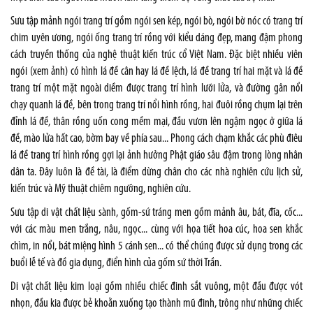
Sưu tập mảnh ngói trang trí gồm ngói sen kép, ngói bò, ngói bờ nóc có trang trí
chim uyên ương, ngói ống trang trí rồng với kiểu dáng đẹp, mang đậm phong
cách truyền thống của nghệ thuật kiến trúc cổ Việt Nam. Đặc biệt nhiều viên
ngói (xem ảnh) có hình lá đề cân hay lá đề lệch, lá đề trang trí hai mặt và lá đề
trang trí một mặt ngoài diềm được trang trí hình lưỡi lửa, và đường gân nổi
chạy quanh lá đề, bên trong trang trí nổi hình rồng, hai đuôi rồng chụm lại trên
đỉnh lá đề, thân rồng uốn cong mềm mại, đầu vươn lên ngậm ngọc ở giữa lá
đề, mào lửa hất cao, bờm bay về phía sau... Phong cách chạm khắc các phù điêu
lá đề trang trí hình rồng gợi lại ảnh hưởng Phật giáo sâu đậm trong lòng nhân
dân ta. Đây luôn là đề tài, là điểm dừng chân cho các nhà nghiên cứu lịch sử,
kiến trúc và Mỹ thuật chiêm ngưỡng, nghiên cứu.
Sưu tập di vật chất liệu sành, gốm-sứ tráng men gồm mảnh âu, bát, đĩa, cốc...
với các màu men trắng, nâu, ngọc... cùng với họa tiết hoa cúc, hoa sen khắc
chìm, in nổi, bát miệng hình 5 cánh sen... có thể chúng được sử dụng trong các
buổi lễ tế và đồ gia dụng, điển hình của gốm sứ thời Trần.
Di vật chất liệu kim loại gồm nhiều chiếc đinh sắt vuông, một đầu được vót
nhọn, đầu kia được bẻ khoằn xuống tạo thành mũ đinh, trông như những chiếc