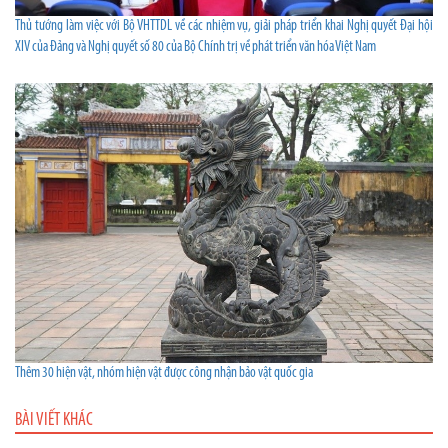
Thủ tướng làm việc với Bộ VHTTDL về các nhiệm vụ, giải pháp triển khai Nghị quyết Đại hội
XIV của Đảng và Nghị quyết số 80 của Bộ Chính trị về phát triển văn hóa Việt Nam
Thêm 30 hiện vật, nhóm hiện vật được công nhận bảo vật quốc gia
BÀI VIẾT KHÁC