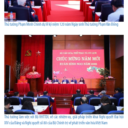
Thủ tướng Phạm Minh Chính dự lễ kỷ niệm 120 năm Ngày sinh Thủ tướng Phạm Văn Đồng
Thủ tướng làm việc với Bộ VHTTDL về các nhiệm vụ, giải pháp triển khai Nghị quyết Đại hội
XIV của Đảng và Nghị quyết số 80 của Bộ Chính trị về phát triển văn hóa Việt Nam