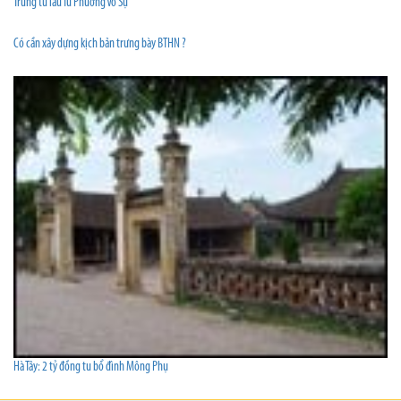
Trùng tu lầu Tứ Phương Vô Sự
Có cần xây dựng kịch bản trưng bày BTHN ?
Hà Tây: 2 tỷ đồng tu bổ đình Mông Phụ