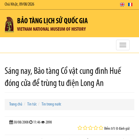
Chủ Nhật, 09/08/2026
BẢO TÀNG LỊCH SỬ QUỐC GIA
VIETNAM NATIONAL MUSEUM OF HISTORY
Toggle
navigatio
Sáng nay, Bảo tàng Cổ vật cung đình Huế
đóng cửa để trùng tu điện Long An
Trang chủ
Tin tức
Tin trong nước
30/08/2008
11:46
2898
Điểm: 0/5 (0 đánh giá)