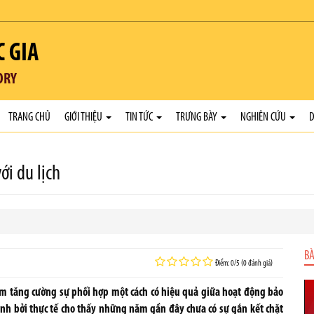
C GIA
ORY
TRANG CHỦ
GIỚI THIỆU
TIN TỨC
TRƯNG BÀY
NGHIÊN CỨU
D
ới du lịch
BÀ
Điểm: 0/5 (0 đánh giá)
ằm tăng cường sự phối hợp một cách có hiệu quả giữa hoạt động bảo
hành bởi thực tế cho thấy những năm gần đây chưa có sự gắn kết chặt