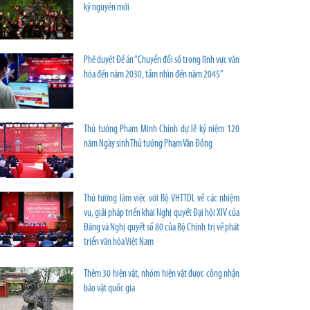
kỷ nguyên mới
Phê duyệt Đề án “Chuyển đổi số trong lĩnh vực văn
hóa đến năm 2030, tầm nhìn đến năm 2045”
Thủ tướng Phạm Minh Chính dự lễ kỷ niệm 120
năm Ngày sinh Thủ tướng Phạm Văn Đồng
Thủ tướng làm việc với Bộ VHTTDL về các nhiệm
vụ, giải pháp triển khai Nghị quyết Đại hội XIV của
Đảng và Nghị quyết số 80 của Bộ Chính trị về phát
triển văn hóa Việt Nam
Thêm 30 hiện vật, nhóm hiện vật được công nhận
bảo vật quốc gia