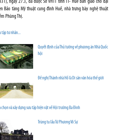
831), ngày 27.3, đã được Sở VHTT tỉnh TT- Huế bàn giao cho đại
ện Bảo tàng Mỹ thuật cung đình Huế, nhà trưng bày nghệ thuật
ềm Phùng Thị.
 tập tư nhân...
Quyết định của Thủ tướng về phương án Nhà Quốc
hội
Đề nghị Thành nhà Hồ là Di sản văn hóa thế giới
 chọn và xây dựng sưu tập hiện vật về Hội trường Ba Ðình
Trùng tu lầu Tứ Phương Vô Sự