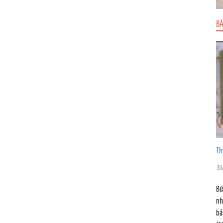
BÀ
Th
30
Bứ
nh
bả