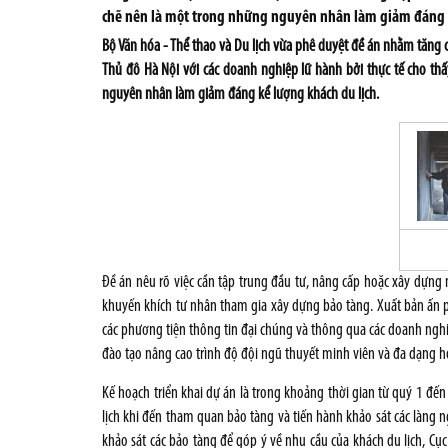
chẽ nên là một trong những nguyên nhân làm giảm đáng k
Bộ Văn hóa - Thể thao và Du lịch vừa phê duyệt đề án nhằm tăng c
Thủ đô Hà Nội với các doanh nghiệp lữ hành bởi thực tế cho t
nguyên nhân làm giảm đáng kể lượng khách du lịch.
Đề án nêu rõ việc cần tập trung đầu tư, nâng cấp hoặc xây dựng m
khuyến khích tư nhân tham gia xây dựng bảo tàng. Xuất bản ấn 
các phương tiện thông tin đại chúng và thông qua các doanh ngh
đào tạo nâng cao trình độ đội ngũ thuyết minh viên và đa dạng hóa
Kế hoạch triển khai dự án là trong khoảng thời gian từ quý 1 đến
lịch khi đến tham quan bảo tàng và tiến hành khảo sát các làng 
khảo sát các bảo tàng để góp ý về nhu cầu của khách du lịch, Cục 