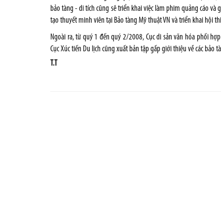
bảo tàng - di tích cũng sẽ triển khai việc làm phim quảng cáo và g
tạo thuyết minh viên tại Bảo tàng Mỹ thuật VN và triển khai hội t
Ngoài ra, từ quý 1 đến quý 2/2008, Cục di sản văn hóa phối hợp 
Cục Xúc tiến Du lịch cũng xuất bản tập gấp giới thiệu về các bảo t
T.T