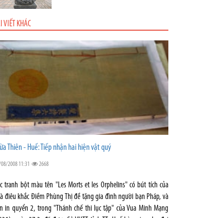
I VIẾT KHÁC
ừa Thiên - Huế: Tiếp nhận hai hiện vật quý
/08/2008 11:31
2668
c tranh bột màu tên "Les Morts et les Orphelins" có bút tích của
à điêu khắc Điềm Phùng Thị đề tặng gia đình người bạn Pháp, và
n in quyển 2, trong "Thánh chế thi lục tập" của Vua Minh Mạng