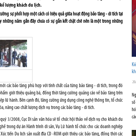
ể lượng khách du lịch.
ường sự phối hợp một cách có hiệu quả giữa hoạt động bảo tàng - di tích tại
hấy những năm gần đây chưa có sự gắn kết chặt chẽ nên là một trong những
Ki
kh
20
ới các bảo tàng phù hợp với tính chất của từng bảo tàng - di tích, trong đó
phẩm giới thiệu quảng bá, đồng thời tăng cường quảng cáo về bảo tàng trên
Ng
iệp lữ hành. Bên cạnh đó, tăng cường ứng dụng công nghệ thông tin, tổ chức
số
, nâng cao chất lượng dịch vụ trong các bảo tàng - di tích.
hó
cá
 quý 3/2008, Cục Di sản văn hóa sẽ tổ chức hội thảo về dịch vụ cho khách du
nghề trong dự án Hành trình di sản, Vụ Lữ hành tổ chức cho các doanh nghiệp
Xúc tiến Du lịch sản xuất đĩa CD -ROM giới thiệu các bảo tàng, đồng thời các