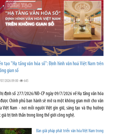
ến tạo "Hạ tầng văn hóa số": Định hình văn hoá Việt Nam trên
ông gian số
/07/2026 09:00
645
hị định số 277/2026/NĐ-CP ngày 09/7/2026 về Hạ tầng văn hóa
 được Chính phủ ban hành sẽ mở ra một không gian mới cho văn
a Việt Nam - nơi mỗi người Việt gìn giữ, sáng tạo và thụ hưởng
c giá trị tinh thần trong lòng thế giới công nghệ.
Bàn giải pháp phát triển văn hóa Việt Nam trong