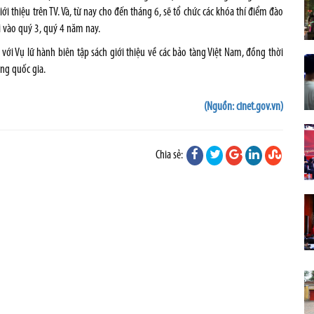
iới thiệu trên TV. Và, từ nay cho đến tháng 6, sẽ tổ chức các khóa thí điểm đào
hi vào quý 3, quý 4 năm nay.
với Vụ lữ hành biên tập sách giới thiệu về các bảo tàng Việt Nam, đồng thời
àng quốc gia.
(Nguồn: cinet.gov.vn)
Chia sẻ: