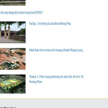
 cần xây dựng kịch bản trưng bày BTHN ?
Hà Tây: 2 tỷ đồng tu bổ đình Mông Phụ
Nhật Bản hỗ trợ bảo tồn hoàng thành Thăng Long
Tháng 3: Phải xong phương án bảo tồn di tích 18
Hoàng Diệu