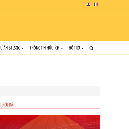
Ự ÁN BTLSQG
THÔNG TIN HỮU ÍCH
HỖ TRỢ
I NỔI BẬT