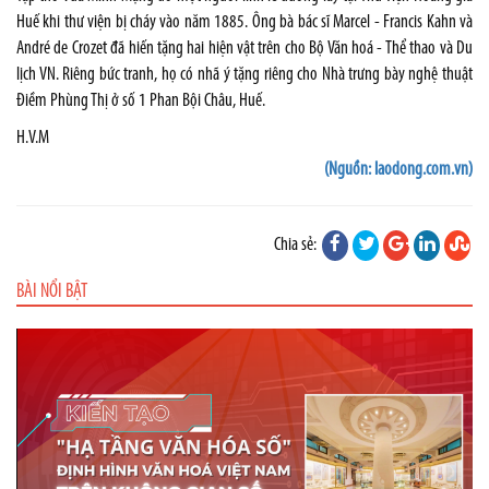
Huế khi thư viện bị cháy vào năm 1885. Ông bà bác sĩ Marcel - Francis Kahn và
André de Crozet đã hiến tặng hai hiện vật trên cho Bộ Văn hoá - Thể thao và Du
lịch VN. Riêng bức tranh, họ có nhã ý tặng riêng cho Nhà trưng bày nghệ thuật
Điềm Phùng Thị ở số 1 Phan Bội Châu, Huế.
H.V.M
(Nguồn: laodong.com.vn)
Chia sẻ:
BÀI NỔI BẬT