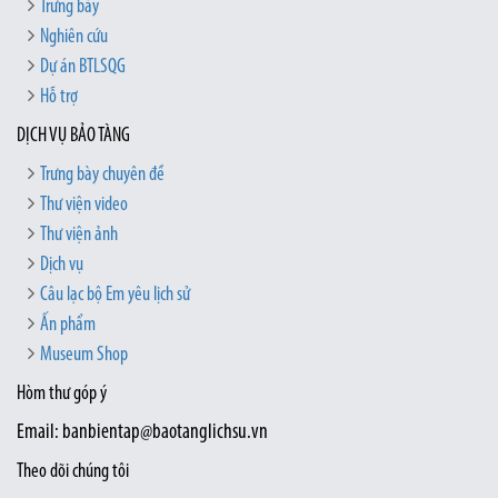
Trưng bày
Nghiên cứu
Dự án BTLSQG
Hỗ trợ
DỊCH VỤ BẢO TÀNG
Trưng bày chuyên đề
Thư viện video
Thư viện ảnh
Dịch vụ
Câu lạc bộ Em yêu lịch sử
Ấn phẩm
Museum Shop
Hòm thư góp ý
Email: banbientap@baotanglichsu.vn
Theo dõi chúng tôi