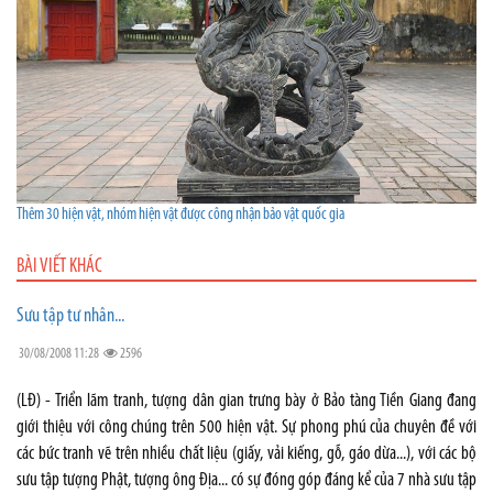
Thêm 30 hiện vật, nhóm hiện vật được công nhận bảo vật quốc gia
BÀI VIẾT KHÁC
Sưu tập tư nhân...
30/08/2008 11:28
2596
(LĐ) - Triển lãm tranh, tượng dân gian trưng bày ở Bảo tàng Tiền Giang đang
giới thiệu với công chúng trên 500 hiện vật. Sự phong phú của chuyên đề với
các bức tranh vẽ trên nhiều chất liệu (giấy, vải kiếng, gỗ, gáo dừa...), với các bộ
sưu tập tượng Phật, tượng ông Địa... có sự đóng góp đáng kể của 7 nhà sưu tập