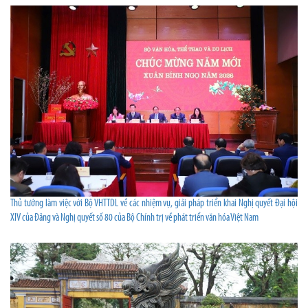
Thủ tướng làm việc với Bộ VHTTDL về các nhiệm vụ, giải pháp triển khai Nghị quyết Đại hội
XIV của Đảng và Nghị quyết số 80 của Bộ Chính trị về phát triển văn hóa Việt Nam