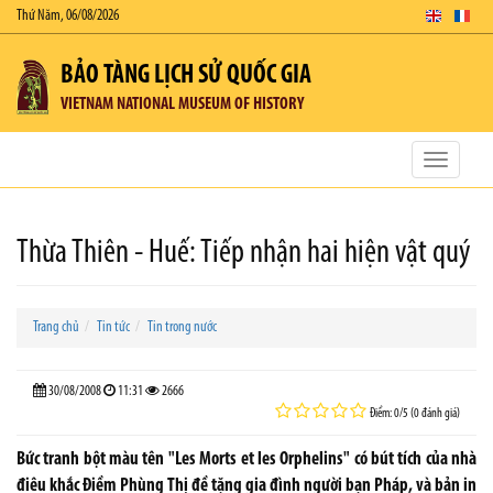
Thứ Năm, 06/08/2026
BẢO TÀNG LỊCH SỬ QUỐC GIA
VIETNAM NATIONAL MUSEUM OF HISTORY
Toggle
navigatio
Thừa Thiên - Huế: Tiếp nhận hai hiện vật quý
Trang chủ
Tin tức
Tin trong nước
30/08/2008
11:31
2666
Điểm: 0/5 (0 đánh giá)
Bức tranh bột màu tên "Les Morts et les Orphelins" có bút tích của nhà
điêu khắc Điềm Phùng Thị đề tặng gia đình người bạn Pháp, và bản in