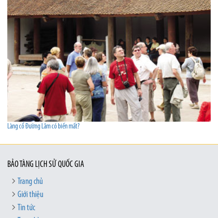
Làng cổ Đường Lâm có biến mất?
BẢO TÀNG LỊCH SỬ QUỐC GIA
Trang chủ
Giới thiệu
Tin tức