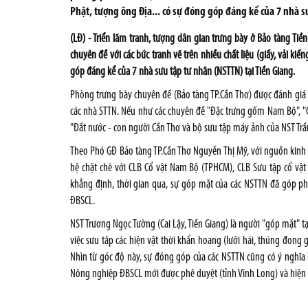
Phật, tượng ông Địa... có sự đóng góp đáng kể của 7 nhà s
(LĐ) - Triển lãm tranh, tượng dân gian trưng bày ở Bảo tàng Tiề
chuyên đề với các bức tranh vẽ trên nhiều chất liệu (giấy, vải kiế
góp đáng kể của 7 nhà sưu tập tư nhân (NSTTN) tại Tiền Giang.
Phòng trưng bày chuyên đề (Bảo tàng TP.Cần Thơ) được đánh giá 
các nhà STTN. Nếu như các chuyên đề "Đặc trưng gốm Nam Bộ", "Cổ 
"Đất nước - con người Cần Thơ và bộ sưu tập máy ảnh của NST Trầ
Theo Phó GĐ Bảo tàng TP.Cần Thơ Nguyễn Thị Mỹ, với nguồn kinh p
hệ chặt chẽ với CLB Cổ vật Nam Bộ (TPHCM), CLB Sưu tập cổ vật 
khẳng định, thời gian qua, sự góp mặt của các NSTTN đã góp ph
ĐBSCL.
NST Trương Ngọc Tường (Cai Lậy, Tiền Giang) là người "góp mặt" t
việc sưu tập các hiện vật thời khẩn hoang (lưỡi hái, thúng đong 
Nhìn từ góc độ này, sự đóng góp của các NSTTN cũng có ý nghĩa
Nông nghiệp ĐBSCL mới được phê duyệt (tỉnh Vĩnh Long) và hiện v