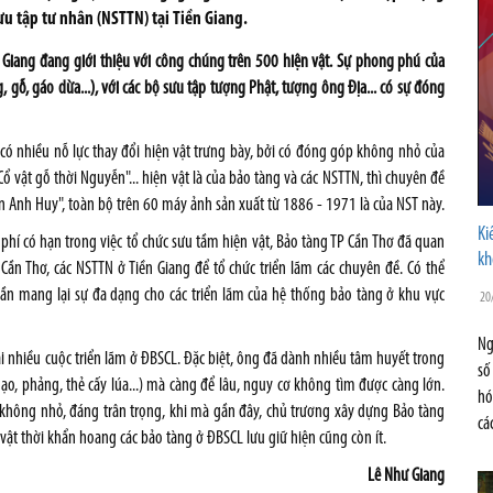
ưu tập tư nhân (NSTTN) tại Tiền Giang.
n Giang đang giới thiệu với công chúng trên 500 hiện vật. Sự phong phú của
ng, gỗ, gáo dừa...), với các bộ sưu tập tượng Phật, tượng ông Địa... có sự đóng
có nhiều nỗ lực thay đổi hiện vật trưng bày, bởi có đóng góp không nhỏ của
vật gỗ thời Nguyễn"... hiện vật là của bảo tàng và các NSTTN, thì chuyên đề
n Anh Huy", toàn bộ trên 60 máy ảnh sản xuất từ 1886 - 1971 là của NST này.
Ki
hí có hạn trong việc tổ chức sưu tầm hiện vật, Bảo tàng TP Cần Thơ đã quan
kh
Cần Thơ, các NSTTN ở Tiền Giang để tổ chức triển lãm các chuyên đề. Có thể
ần mang lại sự đa dạng cho các triển lãm của hệ thống bảo tàng ở khu vực
20
Ng
ại nhiều cuộc triển lãm ở ĐBSCL. Đặc biệt, ông đã dành nhiều tâm huyết trong
số
gạo, phảng, thẻ cấy lúa...) mà càng để lâu, nguy cơ không tìm được càng lớn.
hó
 không nhỏ, đáng trân trọng, khi mà gần đây, chủ trương xây dựng Bảo tàng
cá
ật thời khẩn hoang các bảo tàng ở ĐBSCL lưu giữ hiện cũng còn ít.
Lê Như Giang