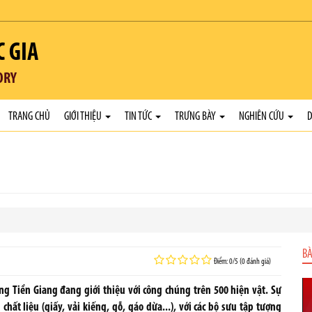
C GIA
ORY
TRANG CHỦ
GIỚI THIỆU
TIN TỨC
TRƯNG BÀY
NGHIÊN CỨU
D
BÀ
Điểm: 0/5 (0 đánh giá)
àng Tiền Giang đang giới thiệu với công chúng trên 500 hiện vật. Sự
hất liệu (giấy, vải kiếng, gỗ, gáo dừa...), với các bộ sưu tập tượng