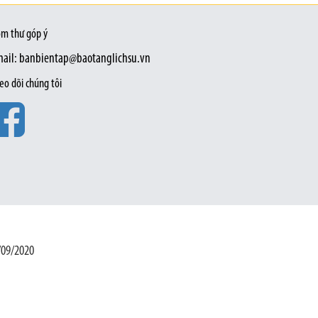
m thư góp ý
ail: banbientap@baotanglichsu.vn
eo dõi chúng tôi
/09/2020