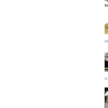
tì
Lựa
Có