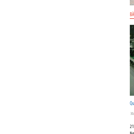
BÀ
Qu
30
21
Ng