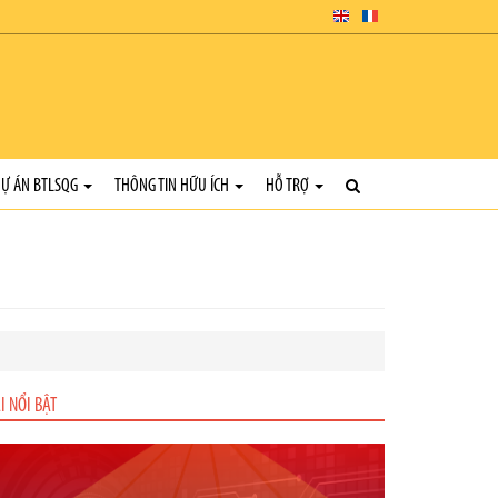
Ự ÁN BTLSQG
THÔNG TIN HỮU ÍCH
HỖ TRỢ
I NỔI BẬT