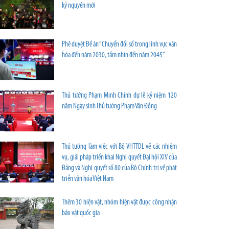
kỷ nguyên mới
Phê duyệt Đề án “Chuyển đổi số trong lĩnh vực văn
hóa đến năm 2030, tầm nhìn đến năm 2045”
Thủ tướng Phạm Minh Chính dự lễ kỷ niệm 120
năm Ngày sinh Thủ tướng Phạm Văn Đồng
Thủ tướng làm việc với Bộ VHTTDL về các nhiệm
vụ, giải pháp triển khai Nghị quyết Đại hội XIV của
Đảng và Nghị quyết số 80 của Bộ Chính trị về phát
triển văn hóa Việt Nam
Thêm 30 hiện vật, nhóm hiện vật được công nhận
bảo vật quốc gia