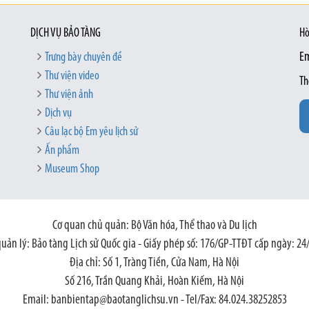
DỊCH VỤ BẢO TÀNG
Hò
Trưng bày chuyên đề
Em
Thư viện video
Th
Thư viện ảnh
Dịch vụ
Câu lạc bộ Em yêu lịch sử
Ấn phẩm
Museum Shop
Cơ quan chủ quản: Bộ Văn hóa, Thể thao và Du lịch
quản lý: Bảo tàng Lịch sử Quốc gia - Giấy phép số: 176/GP-TTĐT cấp ngày: 24
Địa chỉ: Số 1, Tràng Tiền, Cửa Nam, Hà Nội
Số 216, Trần Quang Khải, Hoàn Kiếm, Hà Nội
Email: banbientap@baotanglichsu.vn - Tel/Fax: 84.024.38252853