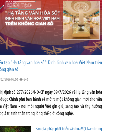
ến tạo "Hạ tầng văn hóa số": Định hình văn hoá Việt Nam trên
ông gian số
/07/2026 09:00
640
hị định số 277/2026/NĐ-CP ngày 09/7/2026 về Hạ tầng văn hóa
 được Chính phủ ban hành sẽ mở ra một không gian mới cho văn
a Việt Nam - nơi mỗi người Việt gìn giữ, sáng tạo và thụ hưởng
c giá trị tinh thần trong lòng thế giới công nghệ.
Bàn giải pháp phát triển văn hóa Việt Nam trong