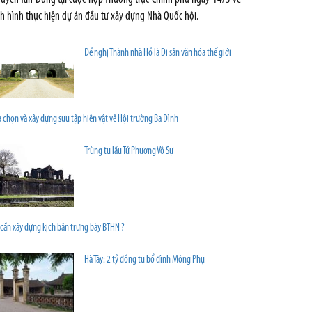
nh hình thực hiện dự án đầu tư xây dựng Nhà Quốc hội.
Đề nghị Thành nhà Hồ là Di sản văn hóa thế giới
 chọn và xây dựng sưu tập hiện vật về Hội trường Ba Ðình
Trùng tu lầu Tứ Phương Vô Sự
 cần xây dựng kịch bản trưng bày BTHN ?
Hà Tây: 2 tỷ đồng tu bổ đình Mông Phụ