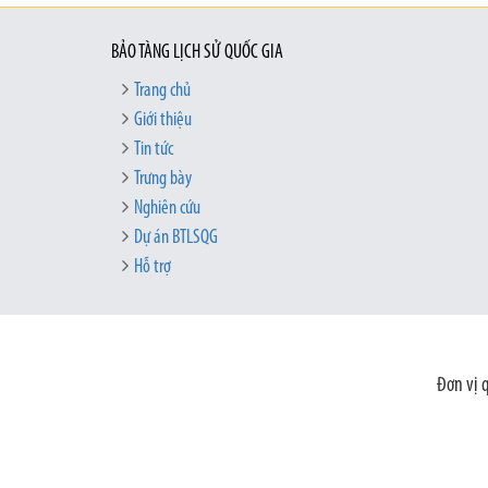
BẢO TÀNG LỊCH SỬ QUỐC GIA
Trang chủ
Giới thiệu
Tin tức
Trưng bày
Nghiên cứu
Dự án BTLSQG
Hỗ trợ
Đơn vị 