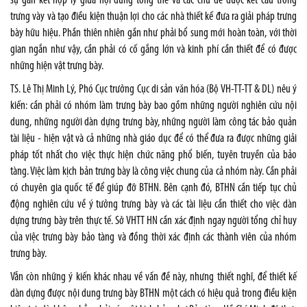
sự gắn kết hợp lý giữa nội dung tổng thể và các chủ đề được kết cấu trong
trưng vày và tạo điều kiện thuận lợi cho các nhà thiết kế đưa ra giải pháp trưng
bày hữu hiệu. Phần thiên nhiên gần như phải bổ sung mới hoàn toàn, với thời
gian ngắn như vậy, cần phải có cố gắng lớn và kinh phí cần thiết để có được
những hiện vật trưng bày.
TS. Lê Thị Minh Lý, Phó Cục trưởng Cục di sản văn hóa (Bộ VH-TT-TT & DL) nêu ý
kiến: cần phải có nhóm làm trưng bày bao gồm những người nghiên cứu nội
dung, những người dàn dựng trưng bày, những người làm công tác bảo quản
tài liệu - hiện vật và cả những nhà giáo dục để có thể đưa ra được những giải
pháp tốt nhất cho việc thực hiện chức năng phổ biến, tuyên truyền của bảo
tàng. Việc làm kịch bản trưng bày là công việc chung của cả nhóm này. Cần phải
có chuyên gia quốc tế để giúp đỡ BTHN. Bên cạnh đó, BTHN cần tiếp tục chủ
động nghiên cứu về ý tưởng trưng bày và các tài liệu cần thiết cho việc dàn
dựng trưng bày trên thực tế. Sở VHTT HN cần xác định ngay người tổng chỉ huy
của việc trưng bày bảo tàng và đồng thời xác định các thành viên của nhóm
trưng bày.
Vẫn còn những ý kiến khác nhau về vấn đề này, nhưng thiết nghĩ, để thiết kế
dàn dựng được nội dung trưng bày BTHN một cách có hiệu quả trong điều kiện