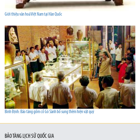
Giới thiệu văn hoá Việt Nam tại Hàn Quốc
Bình Định: Bảo tàng gốm cổ Gò Sành bổ sung thêm hiện vật quý
BẢO TÀNG LỊCH SỬ QUỐC GIA