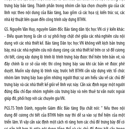
trưng bày bảo tàng. Thành phần trong nhóm cần lựa chọn chuyên gia của các
lĩnh vực theo nội dung của Bảo tàng, bao gồm cả các họa sỹ, kiến trúc sư, các
nhà kỹ thuật liên quan đến công trình xây dựng BTHN.
GS. Nguyễn Văn Huy, nguyên Giám đốc Bảo tàng dân tộc học VN có ý kiến khác:
- Điều quan trọng là cần có sự phối hợp chặt chẽ giữa các nhà nghiên cứu nội
dung với các nhà thiết kế. Bảo tàng Dân tọc học VN không viết kịch bản trưng
bày, mà các nhà nghiên cứu nội dung cùng các nhà thiết kế trên cơ sở đề cương
chi tiết, cùng xây dựng lộ trình lộ trình trưng bày được thể hiện trên bản vẽ, và
đây chính là cơ sở của việc thi công trưng bày sau khi các bản vẽ được phê
duyệt. Muốn xây dựng lộ trình này, trước hết BTHN cần xây dựng việc tổ chức
nhóm làm trưng bày bao gồm những người thực sự am hiểu sâu về các chủ đề
trưng bày và các nhà thiết kế giỏi về lĩnh vực này. Cần xác định ngay một người
đứng đầu chỉ đạo nhóm nghiên cứu trưng bày và nên thuê tư vấn nước ngoài
giúp đỡ, phối hợp với các chuyên gia VN.
PGS.TS Trịnh Dánh, nguyên Giám đốc Bảo tàng Địa chất nói: " Nếu theo nội
dung đề cương chi tiết của BTHN hiện nay thì dễ sa vào sự thể hiện của một
triển lãm. Vì vậy cần xác định một cách rõ ràng hơn các chủ đề trưng bày để có