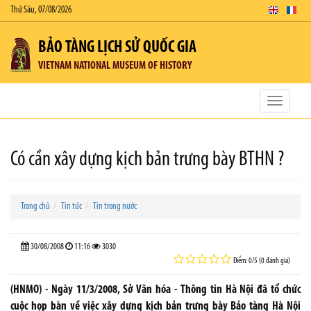
Thứ Sáu, 07/08/2026
BẢO TÀNG LỊCH SỬ QUỐC GIA
VIETNAM NATIONAL MUSEUM OF HISTORY
Toggle
navigatio
Có cần xây dựng kịch bản trưng bày BTHN ?
Trang chủ
Tin tức
Tin trong nước
30/08/2008
11:16
3030
Điểm: 0/5 (0 đánh giá)
(HNMO) - Ngày 11/3/2008, Sở Văn hóa - Thông tin Hà Nội đã tổ chức
cuộc họp bàn về việc xây dựng kịch bản trưng bày Bảo tàng Hà Nội