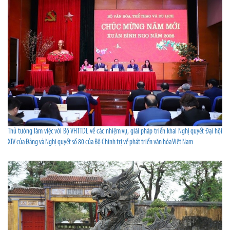
Thủ tướng làm việc với Bộ VHTTDL về các nhiệm vụ, giải pháp triển khai Nghị quyết Đại hội
XIV của Đảng và Nghị quyết số 80 của Bộ Chính trị về phát triển văn hóa Việt Nam