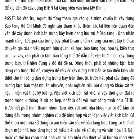
trong khi thời hạn hoàn thành của kịch bản được dự kiến vào tháng 6 năm nay
để kịp tiến độ xây dựng BTHN tại Công viên văn hóa Mỹ Đình.
PGS.TS Đỗ Văn Trụ, người đã từng tham gia vào quá trình chuẩn bị xây dựng
Bảo tàng Hồ Chí Minh đề nghị cần tham khảo thêm các tài liệu liên quan đến
vấn đề xây dựng kịch bản trưng bày hiện đang lưu trữ ở Bảo tàng . Ông nhấn
mạnh rằng, kết quả của trưng bày phải là sản phẩm chung của một tập thể các
chuyên gia của nhiều ngành hữu quan: sử học, bảo tàng học, họa sỹ, kiến trúc
sư…vì vậy, cần phải có kịch bản tổng thể để dẫn dắt việc thực hiện xây dựng
trưng bày, thể hiện đúng ý đồ đã đề ra. Đồng thời, phải có những kịch bản
riêng cho từng chủ đề, chuyên đề và việc xây dựng kịch bản sẽ tạo điều kiện cần
thiết cho thi công dàn dựng trưng bày trên thực tế. Trước hết phải xây dựng đề
cương kịch bản thật nhuần nhuyễn, phải nghiên cứu nội dung và khảo sát tài
liệu - hiện vật thật kỹ lưỡng. Việc viết kịch bản rất khó, vì vậy thời gian đặt ra
trong vòng 3 tháng là rất eo hẹp, nhất là đối với một công trình như BTHN.
Trước hết phải hình thành nhóm làm việc với một nhà khoa học có đủ tầm cỡ
đứng đầu trong nhóm nghiên cứu để tổng hợp và chỉ đạo việc viết kịch bản. Có
thể chọn một nhà sử dụng có am hiểu sâu sắc về bảo tàng học. Cũng có thể lựa
chọn một nhà bảo tàng học có hiểu biết sâu về sử dụng và văn hóa Hà Nội.
Hoặc có thể lựa chọn một nhà văn có am hiểu cần thiết về sử học và công việc