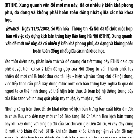
(BTHN). Xung quanh vấn đề mới mẻ này, đã có nhiều ý kiến khá phong
phú, đa dạng và không phải hoàn toàn đồng nhất giữa các nhà khoa
học.
(HNMO) -
Ngày 11/3/2008, Sở Văn hóa - Thông tin Hà Nội đã tổ chức cuộc họp
bàn về việc xây dựng kịch bản trưng bày Bảo tàng Hà Nội (BTHN). Xung quanh
vấn đề mới mẻ này, đã có nhiều ý kiến khá phong phú, đa dạng và không phải
hoàn toàn đồng nhất giữa các nhà khoa học.
Vào thời điểm này, phần kiến trúc và đề cương chi tiết trưng bày BTHN đã được
phê duyệt trên cơ sở ý kiến đóng góp của Hội đồng tư vấn Thành phố. Tuy
nhiên đó mới chỉ là bước đưa các tài liệu - hiện vật vào từng chủ đề nội dung,
việc tiếp theo cần phải xây dựng được một kịch bản trưng bày, nghĩa là qua đó
người ta có thể hình dung và thể hiện trên thực tế toàn bộ hệ thống trưng bày
của Bảo tàng với những giải pháp mỹ thuật, kỹ thuật cụ thể.
Nhưng cũng trên thực tế, do khái niệm về kịch bản trưng bày xuất hiện ở nước
ta chưa lâu, cho đến nay mới chỉ có Bảo tàng Hồ Chí Minh làm kịch bản trưng
bày khi xây dựng với sự giúp đỡ của các chuyên gia Liên Xô cũ, vì vậy đây cũng
là một khó khăn đối với BTHN khi cần tham khảo kinh nghiệm về vấn đề này,