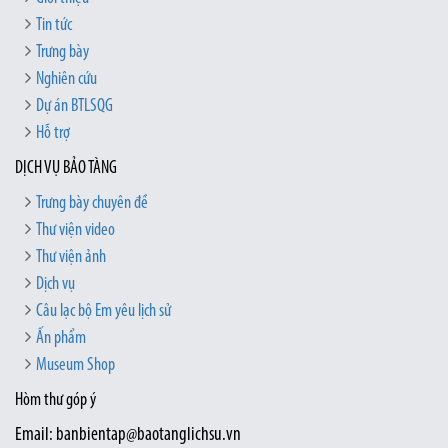
Tin tức
Trưng bày
Nghiên cứu
Dự án BTLSQG
Hỗ trợ
DỊCH VỤ BẢO TÀNG
Trưng bày chuyên đề
Thư viện video
Thư viện ảnh
Dịch vụ
Câu lạc bộ Em yêu lịch sử
Ấn phẩm
Museum Shop
Hòm thư góp ý
Email: banbientap@baotanglichsu.vn