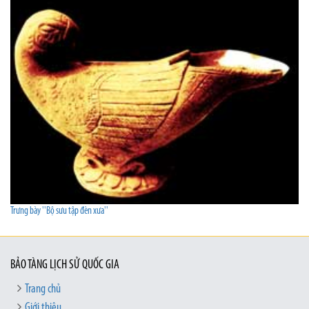
Trưng bày ''Bộ sưu tập đèn xưa''
BẢO TÀNG LỊCH SỬ QUỐC GIA
Trang chủ
Giới thiệu