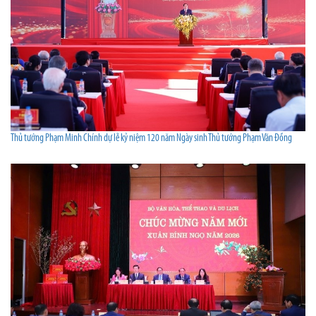
Thủ tướng Phạm Minh Chính dự lễ kỷ niệm 120 năm Ngày sinh Thủ tướng Phạm Văn Đồng