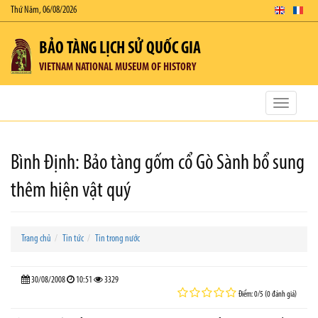
Thứ Năm, 06/08/2026
BẢO TÀNG LỊCH SỬ QUỐC GIA
VIETNAM NATIONAL MUSEUM OF HISTORY
Toggle
navigatio
Bình Định: Bảo tàng gốm cổ Gò Sành bổ sung
thêm hiện vật quý
Trang chủ
Tin tức
Tin trong nước
30/08/2008
10:51
3329
Điểm: 0/5 (0 đánh giá)