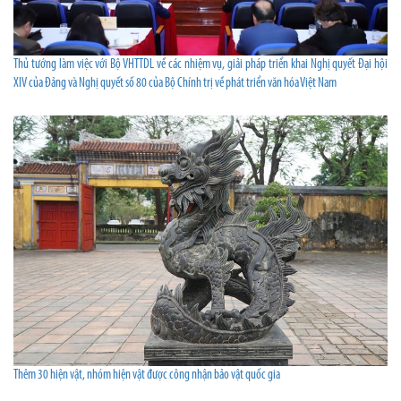
Thủ tướng làm việc với Bộ VHTTDL về các nhiệm vụ, giải pháp triển khai Nghị quyết Đại hội
XIV của Đảng và Nghị quyết số 80 của Bộ Chính trị về phát triển văn hóa Việt Nam
Thêm 30 hiện vật, nhóm hiện vật được công nhận bảo vật quốc gia