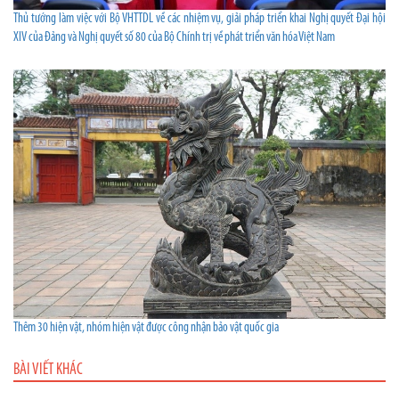
Thủ tướng làm việc với Bộ VHTTDL về các nhiệm vụ, giải pháp triển khai Nghị quyết Đại hội
XIV của Đảng và Nghị quyết số 80 của Bộ Chính trị về phát triển văn hóa Việt Nam
Thêm 30 hiện vật, nhóm hiện vật được công nhận bảo vật quốc gia
BÀI VIẾT KHÁC