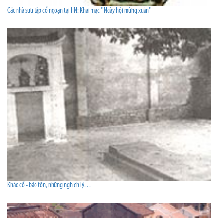
Các nhà sưu tập cổ ngoạn tại HN: Khai mạc ''Ngày hội mừng xuân''
Khảo cổ - bảo tồn, những nghịch lý…