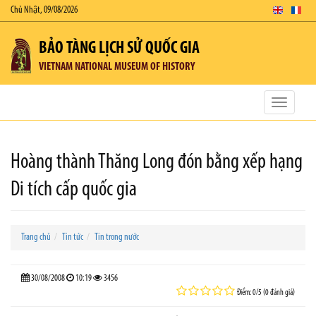
Chủ Nhật, 09/08/2026
BẢO TÀNG LỊCH SỬ QUỐC GIA
VIETNAM NATIONAL MUSEUM OF HISTORY
Toggle
navigatio
Hoàng thành Thăng Long đón bằng xếp hạng
Di tích cấp quốc gia
Trang chủ
Tin tức
Tin trong nước
30/08/2008
10:19
3456
Điểm: 0/5 (0 đánh giá)