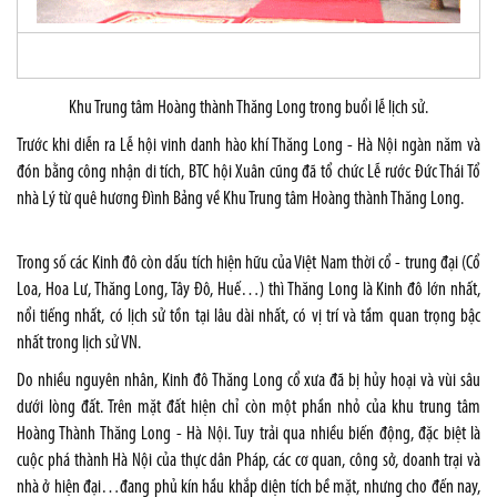
Khu Trung tâm Hoàng thành Thăng Long trong buổi lễ lịch sử.
Trước khi diễn ra Lễ hội vinh danh hào khí Thăng Long - Hà Nội ngàn năm và
đón bằng công nhận di tích, BTC hội Xuân cũng đã tổ chức Lễ rước Đức Thái Tổ
nhà Lý từ quê hương Đình Bảng về Khu Trung tâm Hoàng thành Thăng Long.
Trong số các Kinh đô còn dấu tích hiện hữu của Việt Nam thời cổ - trung đại (Cổ
Loa, Hoa Lư, Thăng Long, Tây Đô, Huế…) thì Thăng Long là Kinh đô lớn nhất,
nổi tiếng nhất, có lịch sử tồn tại lâu dài nhất, có vị trí và tầm quan trọng bậc
nhất trong lịch sử VN.
Do nhiều nguyên nhân, Kinh đô Thăng Long cổ xưa đã bị hủy hoại và vùi sâu
dưới lòng đất. Trên mặt đất hiện chỉ còn một phần nhỏ của khu trung tâm
Hoàng Thành Thăng Long - Hà Nội. Tuy trải qua nhiều biến động, đặc biệt là
cuộc phá thành Hà Nội của thực dân Pháp, các cơ quan, công sở, doanh trại và
nhà ở hiện đại…đang phủ kín hầu khắp diện tích bề mặt, nhưng cho đến nay,