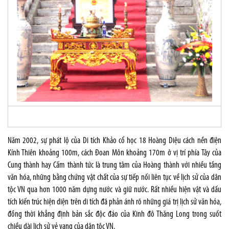
Năm 2002, sự phát lộ của Di tích Khảo cổ học 18 Hoàng Diệu cách nền điện
Kính Thiên khoảng 100m, cách Đoan Môn khoảng 170m ở vị trí phía Tây của
Cung thành hay Cấm thành tức là trung tâm của Hoàng thành với nhiều tầng
văn hóa, những bằng chứng vật chất của sự tiếp nối liên tục về lịch sử của dân
tộc VN qua hơn 1000 năm dựng nước và giữ nước. Rất nhiều hiện vật và dấu
tích kiến trúc hiện diện trên di tích đã phản ánh rõ những giá trị lịch sử văn hóa,
đồng thời khẳng định bản sắc độc đáo của Kinh đô Thăng Long trong suốt
chiều dài lịch sử vẻ vang của dân tộc VN.