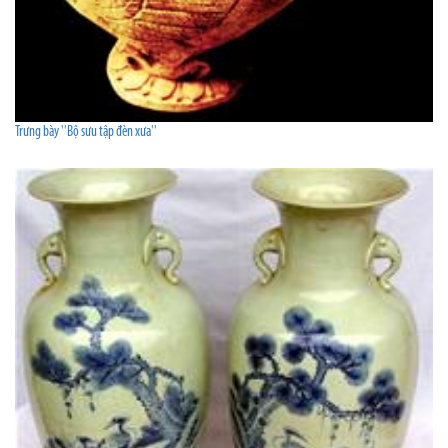
Trưng bày ''Bộ sưu tập đèn xưa''