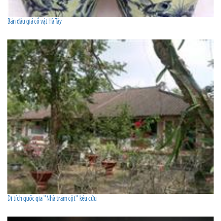
Bán đấu giá cổ vật Hà Tây
Di tích quốc gia ''Nhà trăm cột'' kêu cứu