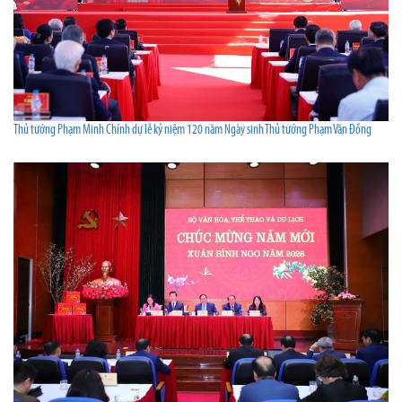
Thủ tướng Phạm Minh Chính dự lễ kỷ niệm 120 năm Ngày sinh Thủ tướng Phạm Văn Đồng