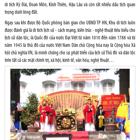
di tích Kỳ Đài, Đoan Môn, Kính Thiên, Hậu Lâu và còn rất nhiều dấu tích quan
trọng dưới lòng đất.
Ngay sau khi được Bộ Quốc phòng bàn giao cho UBND TP HN, Khu di tích luôn
được đánh giá là di tích lịch sử - cách mạng, kiến trúc - nghệ thuật tiêu biểu cho
lịch sử dân tộc, là Quốc đô của nước Đại Việt từ năm 1010 đến năm 1788 và từ
năm 1945 là thủ đô của nước Việt Nam Dân chủ Cộng hòa nay là Cộng hòa Xã
hội chủ nghĩa VN, là minh chứng cho sự phát triển của lịch sử Thủ đô và dân tộc
trên tất cả các mặt chính trị, xã hội, kinh tế, văn hóa, nghệ thuật…