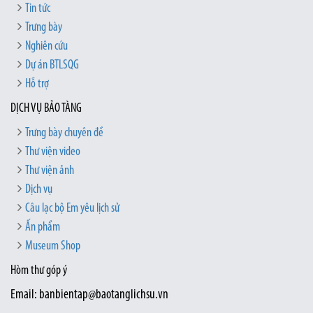
Tin tức
Trưng bày
Nghiên cứu
Dự án BTLSQG
Hỗ trợ
DỊCH VỤ BẢO TÀNG
Trưng bày chuyên đề
Thư viện video
Thư viện ảnh
Dịch vụ
Câu lạc bộ Em yêu lịch sử
Ấn phẩm
Museum Shop
Hòm thư góp ý
Email: banbientap@baotanglichsu.vn