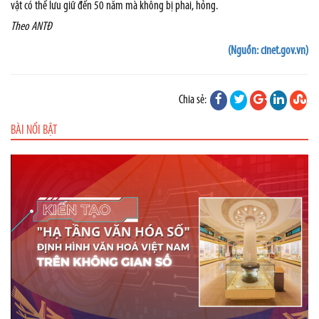
vật có thể lưu giữ đến 50 năm mà không bị phai, hỏng.
Theo ANTĐ
(Nguồn: cinet.gov.vn)
Chia sẻ:
BÀI NỔI BẬT