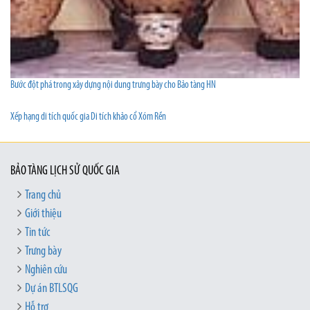
Bước đột phá trong xây dựng nội dung trưng bày cho Bảo tàng HN
Xếp hạng di tích quốc gia Di tích khảo cổ Xóm Rền
BẢO TÀNG LỊCH SỬ QUỐC GIA
Trang chủ
Giới thiệu
Tin tức
Trưng bày
Nghiên cứu
Dự án BTLSQG
Hỗ trợ