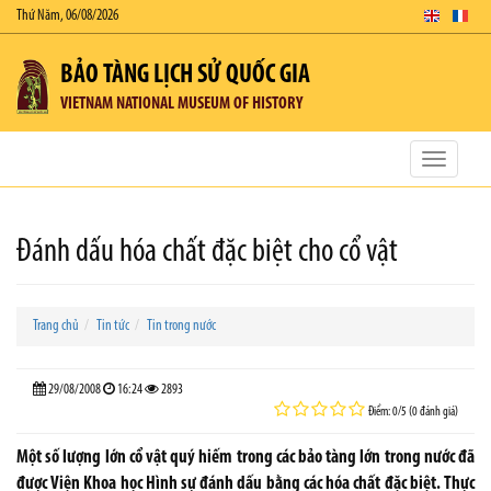
Thứ Năm, 06/08/2026
BẢO TÀNG LỊCH SỬ QUỐC GIA
VIETNAM NATIONAL MUSEUM OF HISTORY
Toggle
navigatio
Đánh dấu hóa chất đặc biệt cho cổ vật
Trang chủ
Tin tức
Tin trong nước
29/08/2008
16:24
2893
Điểm: 0/5 (0 đánh giá)
Một số lượng lớn cổ vật quý hiếm trong các bảo tàng lớn trong nước đã
được Viện Khoa học Hình sự đánh dấu bằng các hóa chất đặc biệt. Thực