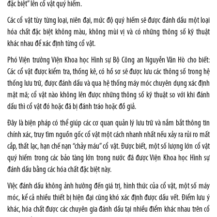
đặc biệt” lên cổ vật quý hiếm.
Các cổ vật tùy từng loại, niên đại, mức độ quý hiếm sẽ được đánh dấu một loại
hóa chất đặc biệt không màu, không mùi vị và có những thông số kỹ thuật
khác nhau để xác định từng cổ vật.
Phó Viện trưởng Viện Khoa học Hình sự Bộ Công an Nguyễn Văn Hò cho biết:
Các cổ vật được kiểm tra, thống kê, có hồ sơ sẽ được lưu các thông số trong hệ
thống lưu trữ, được đánh dấu và qua hệ thống máy móc chuyên dụng xác định
mật mã; cổ vật nào không lên được những thông số kỹ thuật so với khi đánh
dấu thì cổ vật đó hoặc đã bị đánh tráo hoặc đồ giả.
Đây là biện pháp có thể giúp các cơ quan quản lý lưu trữ và nắm bắt thông tin
chính xác, truy tìm nguồn gốc cổ vật một cách nhanh nhất nếu xảy ra rủi ro mất
cắp, thất lạc, hạn chế nạn “chảy máu” cổ vật. Được biết, một số lượng lớn cổ vật
quý hiếm trong các bảo tàng lớn trong nước đã được Viện Khoa học Hình sự
đánh dấu bằng các hóa chất đặc biệt này.
Việc đánh dấu không ảnh hưởng đến giá trị, hình thức của cổ vật, một số máy
móc, kể cả nhiều thiết bị hiện đại cũng khó xác định được dấu vết. Điểm lưu ý
khác, hóa chất được các chuyên gia đánh dấu tại nhiều điểm khác nhau trên cổ