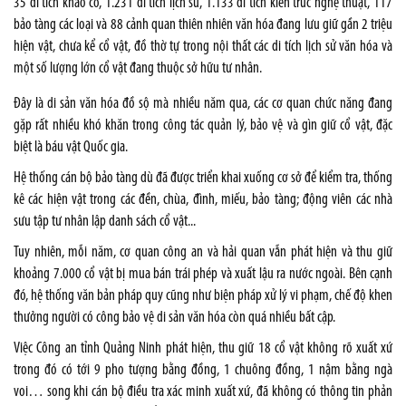
35 di tích khảo cổ, 1.231 di tích lịch sử, 1.133 di tích kiến trúc nghệ thuật, 117
bảo tàng các loại và 88 cảnh quan thiên nhiên văn hóa đang lưu giữ gần 2 triệu
hiện vật, chưa kể cổ vật, đồ thờ tự trong nội thất các di tích lịch sử văn hóa và
một số lượng lớn cổ vật đang thuộc sở hữu tư nhân.
Đây là di sản văn hóa đồ sộ mà nhiều năm qua, các cơ quan chức năng đang
gặp rất nhiều khó khăn trong công tác quản lý, bảo vệ và gìn giữ cổ vật, đặc
biệt là báu vật Quốc gia.
Hệ thống cán bộ bảo tàng dù đã được triển khai xuống cơ sở để kiểm tra, thống
kê các hiện vật trong các đền, chùa, đình, miếu, bảo tàng; động viên các nhà
sưu tập tư nhân lập danh sách cổ vật...
Tuy nhiên, mỗi năm, cơ quan công an và hải quan vẫn phát hiện và thu giữ
khoảng 7.000 cổ vật bị mua bán trái phép và xuất lậu ra nước ngoài. Bên cạnh
đó, hệ thống văn bản pháp quy cũng như biện pháp xử lý vi phạm, chế độ khen
thưởng người có công bảo vệ di sản văn hóa còn quá nhiều bất cập.
Việc Công an tỉnh Quảng Ninh phát hiện, thu giữ 18 cổ vật không rõ xuất xứ
trong đó có tới 9 pho tượng bằng đồng, 1 chuông đồng, 1 nậm bằng ngà
voi… song khi cán bộ điều tra xác minh xuất xứ, đã không có thông tin phản