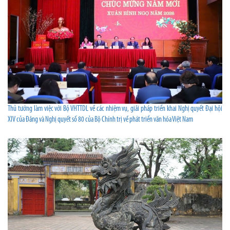
Thủ tướng làm việc với Bộ VHTTDL về các nhiệm vụ, giải pháp triển khai Nghị quyết Đại hội
XIV của Đảng và Nghị quyết số 80 của Bộ Chính trị về phát triển văn hóa Việt Nam