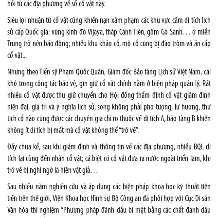
hồi từ các địa phương về số cổ vật này.
Siêu lợi nhuận từ cổ vật cũng khiến nạn xâm phạm các khu vực cấm di tích lịch
sử cấp Quốc gia: vùng kinh đô Vijaya, tháp Cánh Tiên, gốm Gò Sành… ở miền
Trung trở nên báo động; nhiều khu khảo cổ, mộ cổ cũng bị đào trộm và ăn cắp
cổ vật...
Nhưng theo Tiến sỹ Phạm Quốc Quân, Giám đốc Bảo tàng Lịch sử Việt Nam, cái
khó trong công tác bảo vệ, gìn giữ cổ vật chính nằm ở biện pháp quản lý. Rất
nhiều cổ vật được thu giữ chuyển cho Hội đồng thẩm định cổ vật giám định
niên đại, giá trị và ý nghĩa lịch sử, song không phải pho tượng, lư hương, thư
tịch cổ nào cũng được các chuyên gia chỉ rõ thuộc về di tích A, bảo tàng B khiến
không ít di tích bị mất mà cổ vật không thể “trở về”.
Đấy chưa kể, sau khi giám định và thông tin về các địa phương, nhiều BQL di
tích lại cùng đến nhận cổ vật; cá biệt có cổ vật đưa ra nước ngoài triển lãm, khi
trở về bị nghi ngờ là hiện vật giả…
Sau nhiều năm nghiên cứu và áp dụng các biện pháp khoa học kỹ thuật tiên
tiến trên thế giới, Viện Khoa học Hình sự Bộ Công an đã phối hợp với Cục Di sản
Văn hóa thí nghiệm “Phương pháp đánh dấu bí mật bằng các chất đánh dấu