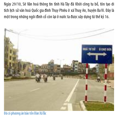
Ngày 29/10, Sở Văn hoá thông tin tỉnh Hà Tây đã Khởi công tu bổ, tôn tạo di
tích lịch sử văn hoá Quốc gia đình Thụy Phiêu ở xã Thuỵ An, huyện Ba Vì. Đây là
một trong những ngôi đình cổ còn lại ở nước ta được xây dựng từ thế kỷ 16.
Đã có phương án bảo tồn Đàn Xã Tắc