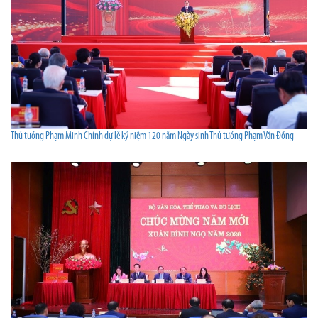
Thủ tướng Phạm Minh Chính dự lễ kỷ niệm 120 năm Ngày sinh Thủ tướng Phạm Văn Đồng