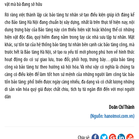
vật mà bà đang sở hữu
Rõ ràng việc thành lập các bảo tàng tư nhân sẽ tạo điều kiện giúp ích đáng kể
cho Bảo tàng Hà Nội đang chuẩn bị xây dựng, nhất là trên thực tế hiện nay, nội
dung trưng bày của Bảo tàng này còn thiếu hiện vật hoặc không thể có những
hiện vật độc đáo, quý hiếm đang nằm trong tay các nhà sưu tập tư nhân. Mặt
khác, sự tồn tại của hệ thống bảo tàng tư nhân bên cạnh các bảo tàng công, mà
trước hết là Bảo tàng Hà Nội, sẽ tạo ra yếu tố mới phong phú hơn về hình thức
hoạt động do có sự giao lưu, trao đổi, phối hợp, trưng bày…giữa bảo tàng
công và bảo tàng tư theo hướng xã hội hóa. Và như vậy có nghĩa là chúng ta
càng có điều kiện để làm tốt hơn sứ mệnh của những người làm công tác bảo
tồn bảo tàng: phổ biến được ngày càng nhiều, đa dạng và có chất lượng những
di sản văn hóa quý giá được chắt chiu, tích tụ từ ngàn đời đến với mọi người
dân
Doãn Chí Thành
(Nguồn: hanoimoi.com.vn)
Chia sẻ: