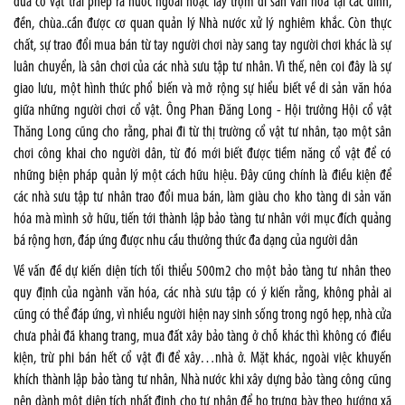
đưa cổ vật trái phép ra nước ngoài hoặc lấy trộm di sản văn hóa tại các đình,
đền, chùa..cần được cơ quan quản lý Nhà nước xử lý nghiêm khắc. Còn thực
chất, sự trao đổi mua bán từ tay người chơi này sang tay người chơi khác là sự
luân chuyển, là sân chơi của các nhà sưu tập tư nhân. Vì thế, nên coi đây là sự
giao lưu, một hình thức phổ biến và mở rộng sự hiểu biết về di sản văn hóa
giữa những người chơi cổ vật. Ông Phan Đăng Long - Hội trưởng Hội cổ vật
Thăng Long cũng cho rằng, phai đi từ thị trường cổ vật tư nhân, tạo một sân
chơi công khai cho người dân, từ đó mới biết được tiềm năng cổ vật để có
những biện pháp quản lý một cách hữu hiệu. Đây cũng chính là điều kiện để
các nhà sưu tập tư nhân trao đổi mua bán, làm giàu cho kho tàng di sản văn
hóa mà mình sở hữu, tiến tới thành lập bảo tàng tư nhân với mục đích quảng
bá rộng hơn, đáp ứng được nhu cầu thưởng thức đa dạng của người dân
Về vấn đề dự kiến diện tích tối thiểu 500m2 cho một bảo tàng tư nhân theo
quy định của ngành văn hóa, các nhà sưu tập có ý kiến rằng, không phải ai
cũng có thể đáp ứng, vì nhiều người hiện nay sinh sống trong ngõ hẹp, nhà cửa
chưa phải đã khang trang, mua đất xây bảo tàng ở chỗ khác thì không có điều
kiện, trừ phi bán hết cổ vật đi để xây…nhà ở. Mặt khác, ngoài việc khuyến
khích thành lập bảo tàng tư nhân, Nhà nước khi xây dựng bảo tàng công cũng
nên dành một diện tích nhất định cho tư nhân để họ trưng bày theo hướng xã