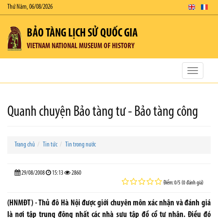
Thứ Năm, 06/08/2026
BẢO TÀNG LỊCH SỬ QUỐC GIA
VIETNAM NATIONAL MUSEUM OF HISTORY
Toggle
navigatio
Quanh chuyện Bảo tàng tư - Bảo tàng công
Trang chủ
Tin tức
Tin trong nước
29/08/2008
15:13
2860
Điểm: 0/5 (0 đánh giá)
(HNMĐT) - Thủ đô Hà Nội được giới chuyên môn xác nhận và đánh giá
là nơi tập trung đông nhất các nhà sưu tập đồ cổ tư nhân. Điều đó