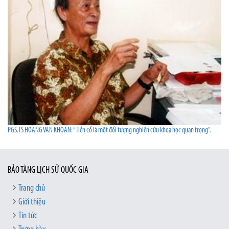
PGS.TS HOÀNG VĂN KHOÁN: “Tiền cổ là một đối tượng nghiên cứu khoa học quan trọng”.
BẢO TÀNG LỊCH SỬ QUỐC GIA
Trang chủ
Giới thiệu
Tin tức