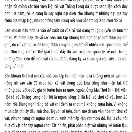
nhận từ chính các hội viên Hội cổ vật Thăng Long đã được sáng lập cách đây
hơn 10 năm, có lẽ cũng là suy nghĩ đại diện cho không ít những đại gia tuy
chưa gia nhập Hội, nhưng tiếng tăm cũng nổi như cồn trong làng chơi đồ cổ
Băn khoăn đầu tiên là vấn đề xuất xứ của cổ vật đang thuộc quyền sở hữu tư
nhân. Về điểm này, đa số các nhà sưu tập không thể nhớ hoặc biết được nguồn
gốc, do cổ vật họ có đã từng được chuyển giao từ rất nhiều nơi, qua nhiều thế
hệ. Như thế, khó có thể giải trình đầy đủ với cơ quan quản lý về một trong
những điều kiện để hiện vật của họ được đăng ký và tham gia vào việc mở bảo
tàng tư nhân
Băn khoăn thứ hai mà các nhà sưu tập tư nhân nêu ra là không nên có cái nhìn
nặng nề vào vấn đề mua bán cổ vật trong quá khứ cũng như hiện tại, trừ
những bảo vật quốc gia bị buôn bán ra nước ngoài. Ông Mai Thời Trí - Hội viên
Hội cổ vật Thăng Long nói: Tôi là người sống ở Hà Nội và chơi cổ vật hơn 25
năm rồi. Đừng nghĩ rằng cổ vật chỉ đem ra chơi mà không mua bán, vì không
mua bán thì lấy đâu mà chơi. Người có tiền, đam mê di sản văn hóa thì chơi cổ
vật, nhưng cũng có người do mưu sinh mà tiếp cận với món đồ. Họ là cầu nối
đưa cổ vật đến tay người chơi. Tất nhiên, phải phân biệt với những kẻ buôn lậu,