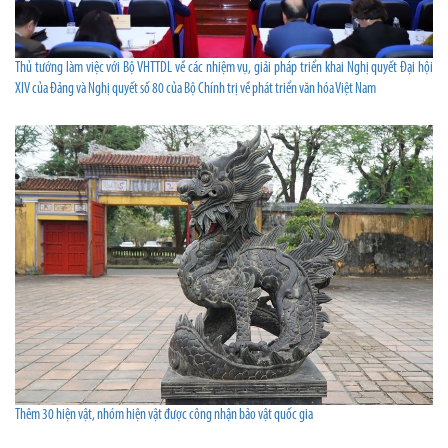
Thủ tướng làm việc với Bộ VHTTDL về các nhiệm vụ, giải pháp triển khai Nghị quyết Đại hội
XIV của Đảng và Nghị quyết số 80 của Bộ Chính trị về phát triển văn hóa Việt Nam
Thêm 30 hiện vật, nhóm hiện vật được công nhận bảo vật quốc gia