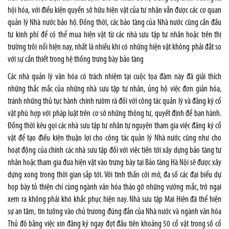
hội hóa, với điều kiện quyền sở hữu hiện vật của tư nhân vẫn được các cơ quan
quản lý Nhà nước bảo hộ. Đồng thời, các bảo tàng của Nhà nước cũng cần đầu
tư kinh phí để có thể mua hiện vật từ các nhà sưu tập tư nhân hoặc trên thị
trường trôi nổi hiện nay, nhất là nhiều khi có những hiện vật không phải đắt so
với sự cần thiết trong hệ thống trưng bày bảo tàng
Các nhà quản lý văn hóa có trách nhiệm tại cuộc tọa đàm này đã giải thích
những thắc mắc của những nhà sưu tập tư nhân, ủng hộ việc đơn giản hóa,
tránh những thủ tục hành chính rườm rà đối với công tác quản lý và đăng ký cổ
vật phù hợp với pháp luật trên cơ sở những thông tư, quyết định để ban hành.
Đồng thời kêu gọi các nhà sưu tập tư nhân tự nguyện tham gia việc đăng ký cổ
vật để tạo điều kiện thuận lợi cho công tác quản lý Nhà nước cũng như cho
hoạt động của chính các nhà sưu tập đối với việc tiến tới xây dựng bảo tàng tư
nhân hoặc tham gia đưa hiện vật vào trưng bày tại Bảo tàng Hà Nội sẽ được xây
dựng xong trong thời gian sắp tới. Với tinh thần cởi mở, đa số các đại biểu dự
họp bày tỏ thiện chí cùng ngành văn hóa tháo gỡ những vướng mắc, trở ngại
xem ra không phải khó khắc phục hiện nay. Nhà sưu tập Mai Hiên đã thể hiện
sự an tâm, tin tưởng vào chủ trương đúng đắn của Nhà nước và ngành văn hóa
Thủ đô bằng việc xin đăng ký ngay đợt đầu tiên khoảng 50 cổ vật trong số cổ