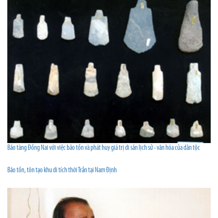
Bảo tàng Đồng Nai với việc bảo tồn và phát huy giá trị di sản lịch sử - văn hóa của dân tộc
Bảo tồn, tôn tạo khu di tích thời Trần tại Nam Định