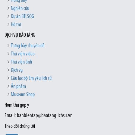
Trưng bày
Nghiên cứu
Dự án BTLSQG
Hỗ trợ
DỊCH VỤ BẢO TÀNG
Trưng bày chuyên đề
Thư viện video
Thư viện ảnh
Dịch vụ
Câu lạc bộ Em yêu lịch sử
Ấn phẩm
Museum Shop
Hòm thư góp ý
Email: banbientap@baotanglichsu.vn
Theo dõi chúng tôi