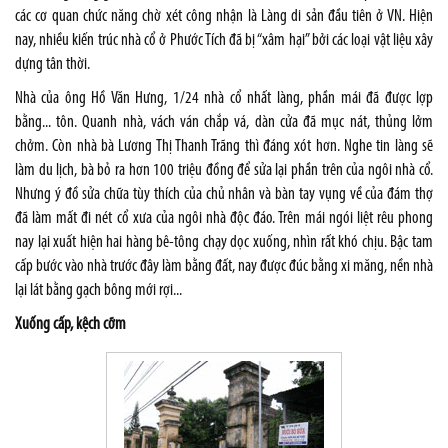
các cơ quan chức năng chờ xét công nhận là Làng di sản đầu tiên ở VN. Hiện
nay, nhiều kiến trúc nhà cổ ở Phước Tích đã bị “xâm hại” bởi các loại vật liệu xây
dựng tân thời.
Nhà của ông Hồ Văn Hưng, 1/24 nhà cổ nhất làng, phần mái đã được lợp
bằng... tôn. Quanh nhà, vách ván chắp vá, dàn cửa đã mục nát, thủng lởm
chởm. Còn nhà bà Lương Thị Thanh Trãng thì đáng xót hơn. Nghe tin làng sẽ
làm du lịch, bà bỏ ra hơn 100 triệu đồng để sửa lại phần trên của ngôi nhà cổ.
Nhưng ý đồ sửa chữa tùy thích của chủ nhân và bàn tay vụng về của đám thợ
đã làm mất đi nét cổ xưa của ngôi nhà độc đáo. Trên mái ngói liệt rêu phong
nay lại xuất hiện hai hàng bê-tông chạy dọc xuống, nhìn rất khó chịu. Bậc tam
cấp bước vào nhà trước đây làm bằng đất, nay được đúc bằng xi măng, nền nhà
lại lát bằng gạch bông mới rợi...
Xuống cấp, kệch cỡm