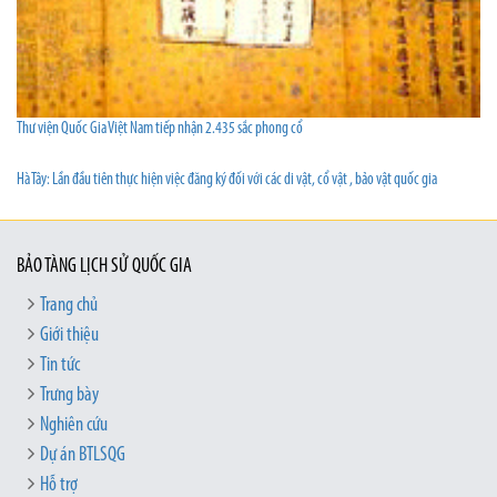
Thư viện Quốc Gia Việt Nam tiếp nhận 2.435 sắc phong cổ
Hà Tây: Lần đầu tiên thực hiện việc đăng ký đối với các di vật, cổ vật , bảo vật quốc gia
BẢO TÀNG LỊCH SỬ QUỐC GIA
Trang chủ
Giới thiệu
Tin tức
Trưng bày
Nghiên cứu
Dự án BTLSQG
Hỗ trợ