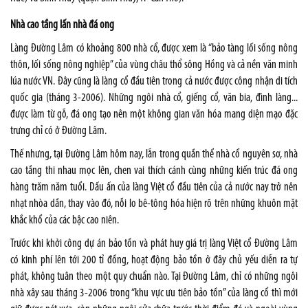
Nhà cao tầng lấn nhà đá ong
Làng Đường Lâm có khoảng 800 nhà cổ, được xem là “bảo tàng lối sống nông
thôn, lối sống nông nghiệp” của vùng châu thổ sông Hồng và cả nền văn minh
lúa nước VN. Đây cũng là làng cổ đầu tiên trong cả nước được công nhận di tích
quốc gia (tháng 3-2006). Những ngôi nhà cổ, giếng cổ, văn bia, đình làng...
được làm từ gỗ, đá ong tạo nên một không gian văn hóa mang diện mạo đặc
trưng chỉ có ở Đường Lâm.
Thế nhưng, tại Đường Lâm hôm nay, lẫn trong quần thể nhà cổ nguyên sơ, nhà
cao tầng thi nhau mọc lên, chen vai thích cánh cùng những kiến trúc đá ong
hàng trăm năm tuổi. Dấu ấn của làng Việt cổ đầu tiên của cả nước nay trở nên
nhạt nhòa dần, thay vào đó, nỗi lo bê-tông hóa hiện rõ trên những khuôn mặt
khắc khổ của các bậc cao niên.
Trước khi khởi công dự án bảo tồn và phát huy giá trị làng Việt cổ Đường Lâm
có kinh phí lên tới 200 tỉ đồng, hoạt động bảo tồn ở đây chủ yếu diễn ra tự
phát, không tuân theo một quy chuẩn nào. Tại Đường Lâm, chỉ có những ngôi
nhà xây sau tháng 3-2006 trong “khu vực ưu tiên bảo tồn” của làng cổ thì mới