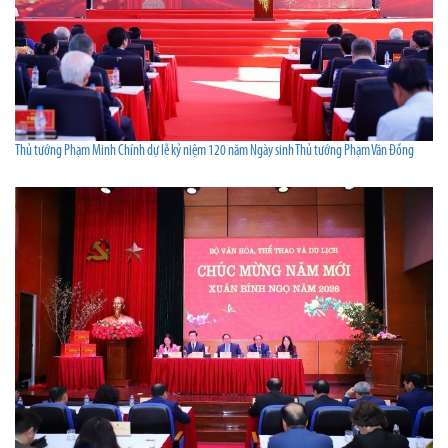
Thủ tướng Phạm Minh Chính dự lễ kỷ niệm 120 năm Ngày sinh Thủ tướng Phạm Văn Đồng