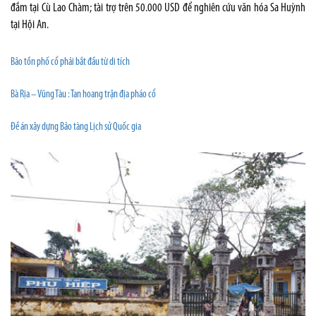
đắm tại Cù Lao Chàm; tài trợ trên 50.000 USD để nghiên cứu văn hóa Sa Huỳnh
tại Hội An.
Bảo tồn phố cổ phải bắt đầu từ di tích
Bà Rịa – Vũng Tàu : Tan hoang trận địa pháo cổ
Đề án xây dựng Bảo tàng Lịch sử Quốc gia