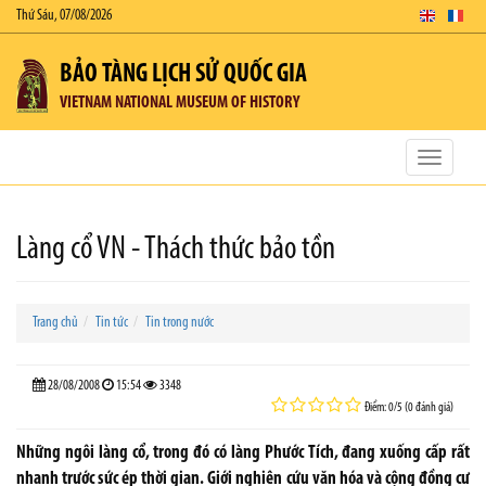
Thứ Sáu, 07/08/2026
BẢO TÀNG LỊCH SỬ QUỐC GIA
VIETNAM NATIONAL MUSEUM OF HISTORY
Toggle
navigatio
Làng cổ VN - Thách thức bảo tồn
Trang chủ
Tin tức
Tin trong nước
28/08/2008
15:54
3348
Điểm: 0/5 (0 đánh giá)
Những ngôi làng cổ, trong đó có làng Phước Tích, đang xuống cấp rất
nhanh trước sức ép thời gian. Giới nghiên cứu văn hóa và cộng đồng cư