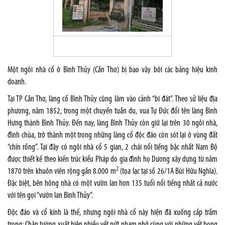
Một ngôi nhà cổ ở Bình Thủy (Cần Thơ) bị bao vây bởi các bảng hiệu kinh
doanh.
Tại TP Cần Thơ, làng cổ Bình Thủy cũng lâm vào cảnh “bi đát”. Theo sử liệu địa
phương, năm 1852, trong một chuyến tuần du, vua Tự Đức đổi tên làng Bình
Hưng thành Bình Thủy. Đến nay, làng Bình Thủy còn giữ lại trên 30 ngôi nhà,
đình chùa, trở thành một trong những làng cổ độc đáo còn sót lại ở vùng đất
“chín rồng”. Tại đây có ngôi nhà cổ 5 gian, 2 chái nổi tiếng bậc nhất Nam Bộ
được thiết kế theo kiến trúc kiểu Pháp do gia đình họ Dương xây dựng từ năm
2
1870 trên khuôn viên rộng gần 8.000 m
(tọa lạc tại số 26/1A Bùi Hữu Nghĩa).
Đặc biệt, bên hông nhà có một vườn lan hơn 135 tuổi nổi tiếng nhất cả nước
với tên gọi “vườn lan Bình Thủy”.
Độc đáo và cổ kính là thế, nhưng ngôi nhà cổ này hiện đã xuống cấp trầm
trọng: Chân tường xuất hiện nhiều vết nứt nham nhở cùng với những vết bong