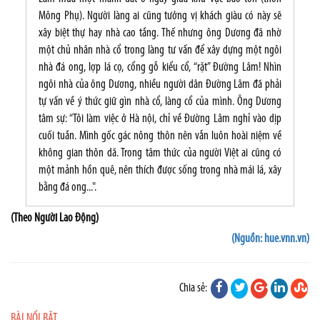
Mông Phụ). Người làng ai cũng tưởng vị khách giàu có này sẽ
xây biệt thự hay nhà cao tầng. Thế nhưng ông Dương đã nhờ
một chủ nhân nhà cổ trong làng tư vấn để xây dựng một ngôi
nhà đá ong, lợp lá cọ, cổng gỗ kiểu cổ, “rặt” Đường Lâm! Nhìn
ngôi nhà của ông Dương, nhiều người dân Đường Lâm đã phải
tự vấn về ý thức giữ gìn nhà cổ, làng cổ của mình. Ông Dương
tâm sự: “Tôi làm việc ở Hà nội, chỉ về Đường Lâm nghỉ vào dịp
cuối tuần. Mình gốc gác nông thôn nên vẫn luôn hoài niệm về
không gian thôn dã. Trong tâm thức của người Việt ai cũng có
một mảnh hồn quê, nên thích được sống trong nhà mái lá, xây
bằng đá ong...".
(Theo Người Lao Động)
(Nguồn: hue.vnn.vn)
Chia sẻ:
BÀI NỔI BẬT