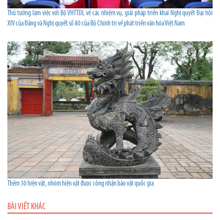
Thủ tướng làm việc với Bộ VHTTDL về các nhiệm vụ, giải pháp triển khai Nghị quyết Đại hội
XIV của Đảng và Nghị quyết số 80 của Bộ Chính trị về phát triển văn hóa Việt Nam
Thêm 30 hiện vật, nhóm hiện vật được công nhận bảo vật quốc gia
BÀI VIẾT KHÁC