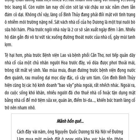
tróc loang lổ. Còn vườn lan nay chỉ còn sót lại vài chậu xơ xác nằm chen lẫn
đám cỏ dại. Không chỉ vậy, làng cổ Bình Thủy đang phải đối mặt với tình trạng
ô nhiễm môi trường nặng nề. Sát vách nhà cổ của họ Dương là một trại nuôi bò
sữa hôi hám. Phía trước ngôi nhà này là 2 cơ sở sản xuất ngày đêm ì ầm. Nhiều
hộ dân gần đó vô tư vứt rác xuống đường thoát nước của nhà cổ, gây mùi tanh
lợm.
Tệ hại hơn, phía trước Bệnh viện Lao và bệnh phổi Cần Thơ, nơi tiếp quản dãy
nhà cổ của một chủ nhân người Hoa trước đây, vỏ dừa được phơi thoải mái,
trông rất mất vệ sinh. Vào mùa mưa, đoạn đường trước bệnh viện đọng nước
đen quánh, rau muống dại mọc dày đặc, cỏ cây um tùm. Còn đình Bình Thủy
hiện cũng bị các hộ kinh doanh “bao vây” phía ngoài, rất nhếch nhác. Ngoài ra,
do cuộc sống khó khăn, nhiều người đã cho thuê nhà cổ hoặc tận dụng mặt
bằng nhà cổ để mở tiệm sửa xe, quán ăn, điểm bi-da..., khiến bức tranh làng cổ
trở nên nham nhở.
Mảnh hồn quê...
Cách đây vài năm, ông Nguyễn Quốc Dương từ Hà Nội về Đường
Lâm mua một mảnh đất ở ngay giữa khu vực bảo tồn (thôn