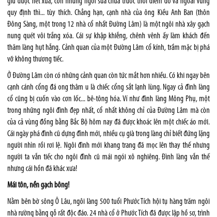
giữ được nét xưa, còn những ngôi sửa chữa trước thời điểm đó và ngoài vùng
quy định thì... tùy thích. Chẳng hạn, cạnh nhà của ông Kiều Anh Ban (thôn
Đông Sàng, một trong 12 nhà cổ nhất Đường Lâm) là một ngôi nhà xây gạch
nung quét vôi trắng xóa. Cái sự khập khiễng, chênh vênh ấy làm khách đến
thăm làng hụt hẫng. Cảnh quan của một Đường Lâm cổ kính, trầm mặc bị phá
vỡ không thương tiếc.
Ở Đường Lâm còn có những cảnh quan còn tức mắt hơn nhiều. Có khi ngay bên
cạnh cánh cổng đá ong thâm u là chiếc cổng sắt lạnh lùng. Ngay cả đình làng
cổ cũng bị cuốn vào cơn lốc... bê-tông hóa. Ví như đình làng Mông Phụ, một
trong những ngôi đình đẹp nhất, cổ nhất không chỉ của Đường Lâm mà còn
của cả vùng đồng bằng Bắc Bộ hôm nay đã được khoác lên một chiếc áo mới.
Cái ngày phá đình cũ dựng đình mới, nhiều cụ già trong làng chỉ biết đứng lặng
người nhìn rồi rơi lệ. Ngôi đình mới khang trang đã mọc lên thay thế nhưng
người ta vẫn tiếc cho ngôi đình cũ mái ngói xô nghiêng. Đình làng vẫn thế
nhưng cái hồn đã khác xưa!
Mái tôn, nền gạch bông!
Nằm bên bờ sông Ô Lâu, ngôi làng 500 tuổi Phước Tích hội tụ hàng trăm ngôi
nhà rường bằng gỗ rất độc đáo. 24 nhà cổ ở Phước Tích đã được lập hồ sơ, trình