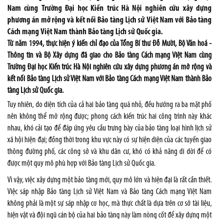
Nam cùng Trường Đại học Kiến trúc Hà Nội nghiên cứu xây dựng
phương án mở rộng và kết nối Bảo tàng Lịch sử Việt Nam với Bảo tàng
Cách mạng Việt Nam thành Bảo tàng Lịch sử Quốc gia.
Từ năm 1994, thực hiện ý kiến chỉ đạo của Tổng Bí thư Đỗ Mười, Bộ Văn hoá -
Thông tin và Bộ Xây dựng đã giao cho Bảo tàng Cách mạng Việt Nam cùng
Trường Đại học Kiến trúc Hà Nội nghiên cứu xây dựng phương án mở rộng và
kết nối Bảo tàng Lịch sử Việt Nam với Bảo tàng Cách mạng Việt Nam thành Bảo
tàng Lịch sử Quốc gia.
Tuy nhiên, do diện tích của cả hai bảo tàng quá nhỏ, đều hướng ra ba mặt phố
nên không thể mở rộng được; phong cách kiến trúc hai công trình này khác
nhau, khó cải tạo để đáp ứng yêu cầu trưng bày của bảo tàng loại hình lịch sử
xã hội hiện đại; đồng thời trong khu vực này có sự hiện diện của các tuyến giao
thông đường phố, các công sở và khu dân cư, khó có khả năng di dời để có
được một quy mô phù hợp với Bảo tàng Lịch sử Quốc gia.
Vì vậy, việc xây dựng một bảo tàng mới, quy mô lớn và hiện đại là rất cần thiết.
Việc sáp nhập Bảo tàng Lịch sử Việt Nam và Bảo tàng Cách mạng Việt Nam
không phải là một sự sáp nhập cơ học, mà thực chất là dựa trên cơ sở tài liệu,
hiện vật và đội ngũ cán bộ của hai bảo tàng này làm nòng cốt để xây dựng một