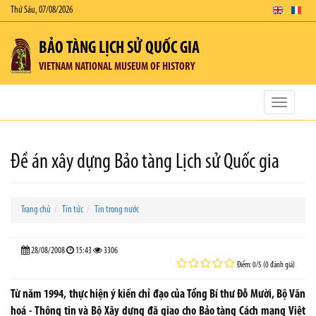
Thứ Sáu, 07/08/2026
BẢO TÀNG LỊCH SỬ QUỐC GIA
VIETNAM NATIONAL MUSEUM OF HISTORY
Toggle
navigatio
Đề án xây dựng Bảo tàng Lịch sử Quốc gia
Trang chủ
Tin tức
Tin trong nước
28/08/2008
15:43
3306
Điểm: 0/5 (0 đánh giá)
Từ năm 1994, thực hiện ý kiến chỉ đạo của Tổng Bí thư Đỗ Mười, Bộ Văn
hoá - Thông tin và Bộ Xây dựng đã giao cho Bảo tàng Cách mạng Việt