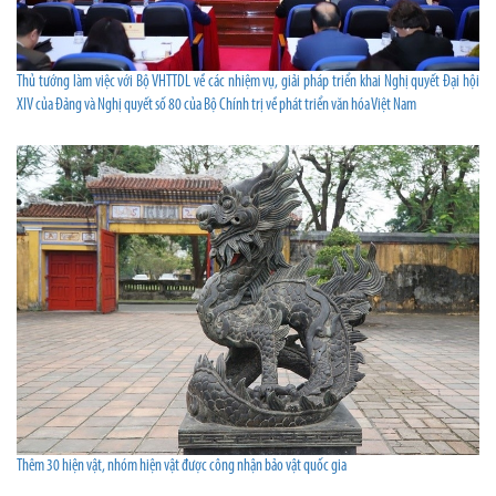
Thủ tướng làm việc với Bộ VHTTDL về các nhiệm vụ, giải pháp triển khai Nghị quyết Đại hội
XIV của Đảng và Nghị quyết số 80 của Bộ Chính trị về phát triển văn hóa Việt Nam
Thêm 30 hiện vật, nhóm hiện vật được công nhận bảo vật quốc gia