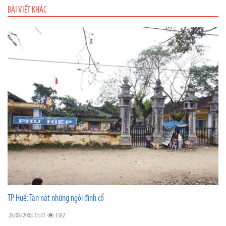
BÀI VIẾT KHÁC
TP Huế: Tan nát những ngôi đình cổ
28/08/2008 15:41
3362