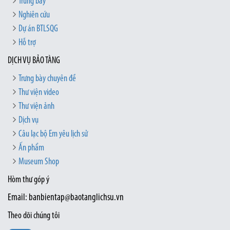
Trưng bày
Nghiên cứu
Dự án BTLSQG
Hỗ trợ
DỊCH VỤ BẢO TÀNG
Trưng bày chuyên đề
Thư viện video
Thư viện ảnh
Dịch vụ
Câu lạc bộ Em yêu lịch sử
Ấn phẩm
Museum Shop
Hòm thư góp ý
Email: banbientap@baotanglichsu.vn
Theo dõi chúng tôi