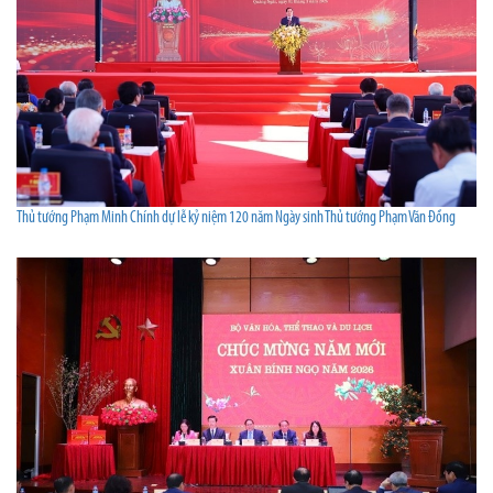
Thủ tướng Phạm Minh Chính dự lễ kỷ niệm 120 năm Ngày sinh Thủ tướng Phạm Văn Đồng