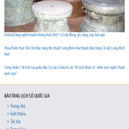
Festival làng nghề truyền thống Huế 2007: Cổ vật đồng, gỗ, vàng, bạc hội ngộ
Thừa Thiên Huế: Đổi tên Bảo tàng Mỹ thuật Cung đình Huế thành Bảo tàng Cổ vật Cung đình
Huế
Công nhận 7 di tích tại quần đảo Cù Lao Chàm là các “Di tích khảo cổ - kiến trúc nghệ thuật
quốc gia”
BẢO TÀNG LỊCH SỬ QUỐC GIA
Trang chủ
Giới thiệu
Tin tức