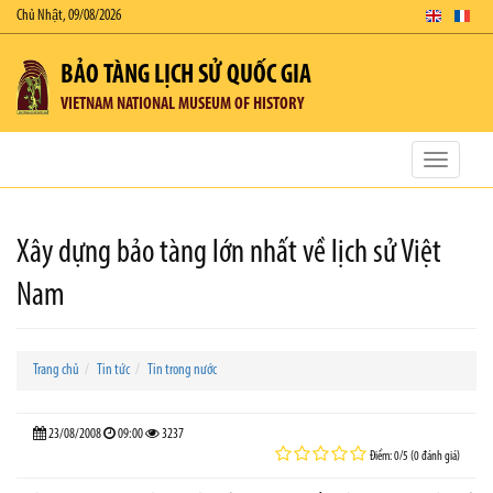
Chủ Nhật, 09/08/2026
BẢO TÀNG LỊCH SỬ QUỐC GIA
VIETNAM NATIONAL MUSEUM OF HISTORY
Toggle
navigatio
Xây dựng bảo tàng lớn nhất về lịch sử Việt
Nam
Trang chủ
Tin tức
Tin trong nước
23/08/2008
09:00
3237
Điểm: 0/5 (0 đánh giá)