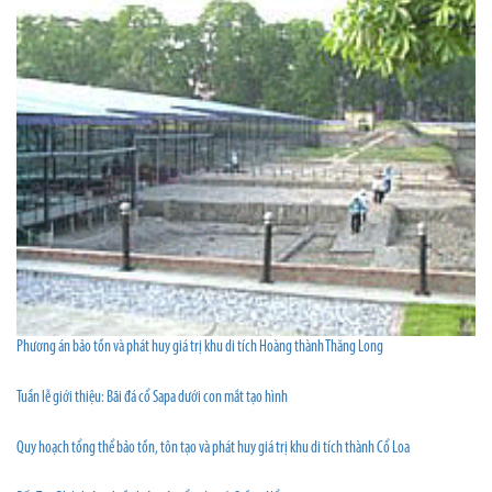
Phương án bảo tồn và phát huy giá trị khu di tích Hoàng thành Thăng Long
Tuần lễ giới thiệu: Bãi đá cổ Sapa dưới con mắt tạo hình
Quy hoạch tổng thể bảo tồn, tôn tạo và phát huy giá trị khu di tích thành Cổ Loa