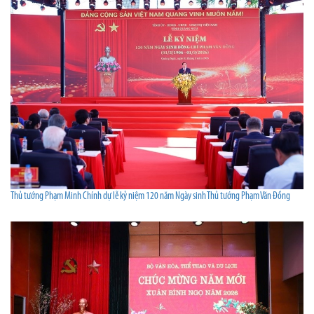
Thủ tướng Phạm Minh Chính dự lễ kỷ niệm 120 năm Ngày sinh Thủ tướng Phạm Văn Đồng