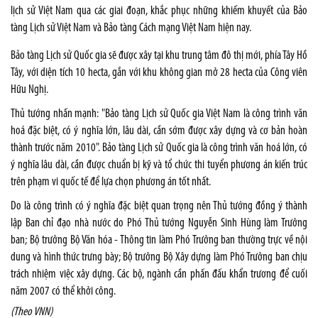
lịch sử Việt Nam qua các giai đoạn, khắc phục những khiếm khuyết của Bảo
tàng Lịch sử Việt Nam và Bảo tàng Cách mạng Việt Nam hiện nay.
Bảo tàng Lịch sử Quốc gia sẽ được xây tại khu trung tâm đô thị mới, phía Tây Hồ
Tây, với diện tích 10 hecta, gắn với khu không gian mở 28 hecta của Công viên
Hữu Nghị.
Thủ tướng nhấn mạnh: "Bảo tàng Lịch sử Quốc gia Việt Nam là công trình văn
hoá đặc biệt, có ý nghĩa lớn, lâu dài, cần sớm được xây dựng và cơ bản hoàn
thành trước năm 2010". Bảo tàng Lịch sử Quốc gia là công trình văn hoá lớn, có
ý nghĩa lâu dài, cần được chuẩn bị kỹ và tổ chức thi tuyển phương án kiến trúc
trên phạm vi quốc tế để lựa chọn phương án tốt nhất.
Do là công trình có ý nghĩa đặc biệt quan trọng nên Thủ tướng đồng ý thành
lập Ban chỉ đạo nhà nước do Phó Thủ tướng Nguyễn Sinh Hùng làm Trưởng
ban; Bộ trưởng Bộ Văn hóa - Thông tin làm Phó Trưởng ban thường trực về nội
dung và hình thức trưng bày; Bộ trưởng Bộ Xây dựng làm Phó Trưởng ban chịu
trách nhiệm việc xây dựng. Các bộ, ngành cần phấn đấu khẩn trương để cuối
năm 2007 có thể khởi công.
(Theo VNN)