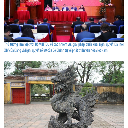
Thủ tướng làm việc với Bộ VHTTDL về các nhiệm vụ, giải pháp triển khai Nghị quyết Đại hội
XIV của Đảng và Nghị quyết số 80 của Bộ Chính trị về phát triển văn hóa Việt Nam