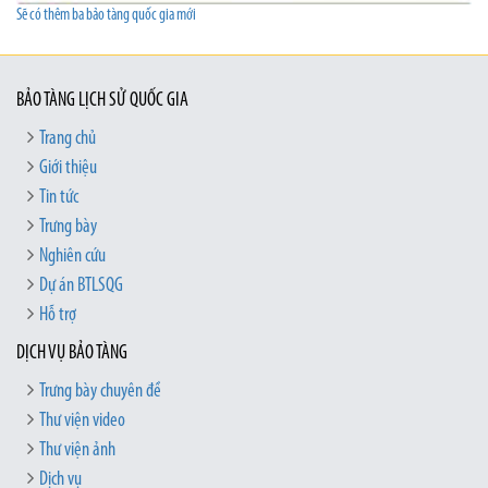
Sẽ có thêm ba bảo tàng quốc gia mới
BẢO TÀNG LỊCH SỬ QUỐC GIA
Trang chủ
Giới thiệu
Tin tức
Trưng bày
Nghiên cứu
Dự án BTLSQG
Hỗ trợ
DỊCH VỤ BẢO TÀNG
Trưng bày chuyên đề
Thư viện video
Thư viện ảnh
Dịch vụ