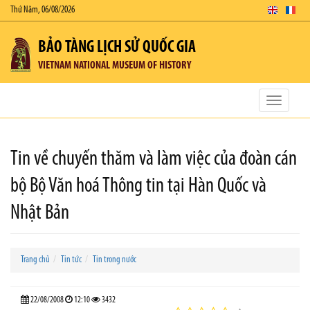
Thứ Năm, 06/08/2026
BẢO TÀNG LỊCH SỬ QUỐC GIA
VIETNAM NATIONAL MUSEUM OF HISTORY
Toggle
navigatio
Tin về chuyến thăm và làm việc của đoàn cán
bộ Bộ Văn hoá Thông tin tại Hàn Quốc và
Nhật Bản
Trang chủ
Tin tức
Tin trong nước
22/08/2008
12:10
3432