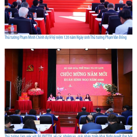
Thủ tướng Phạm Minh Chính dự lễ kỷ niệm 120 năm Ngày sinh Thủ tướng Phạm Văn Đồng
Thủ tướng làm việc với Bộ VHTTDL về các nhiệm vụ, giải pháp triển khai Nghị quyết Đại hội