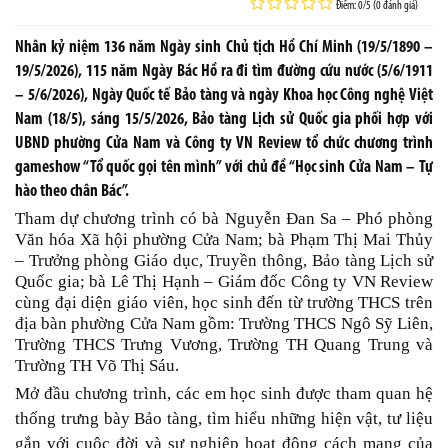
Điểm: 0/5 (0 đánh giá)
Nhân kỷ niệm 136 năm Ngày sinh Chủ tịch Hồ Chí Minh (19/5/1890 –
19/5/2026), 115 năm Ngày Bác Hồ ra đi tìm đường cứu nước (5/6/1911
– 5/6/2026), Ngày Quốc tế Bảo tàng và ngày Khoa học Công nghệ Việt
Nam (18/5), sáng 15/5/2026, Bảo tàng Lịch sử Quốc gia phối hợp với
UBND phường Cửa Nam và Công ty VN Review tổ chức chương trình
gameshow “Tổ quốc gọi tên mình” với chủ đề “Học sinh Cửa Nam – Tự
hào theo chân Bác”.
Tham dự chương trình có bà Nguyễn Đan Sa – Phó phòng
Văn hóa Xã hội phường Cửa Nam; bà Phạm Thị Mai Thủy
– Trưởng phòng Giáo dục, Truyền thông, Bảo tàng Lịch sử
Quốc gia; bà Lê Thị Hạnh – Giám đốc Công ty VN Review
cùng đại diện giáo viên, học sinh đến từ trường THCS trên
địa bàn phường Cửa Nam gồm: Trường THCS Ngô Sỹ Liên,
Trường THCS Trưng Vương, Trường TH Quang Trung và
Trường TH Võ Thị Sáu.
Mở đầu chương trình, các em học sinh được tham quan hệ
thống trưng bày Bảo tàng, tìm hiểu những hiện vật, tư liệu
gắn với cuộc đời và sự nghiệp hoạt động cách mạng của