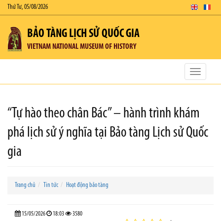
Thứ Tư, 05/08/2026
BẢO TÀNG LỊCH SỬ QUỐC GIA
VIETNAM NATIONAL MUSEUM OF HISTORY
Toggle
navigatio
“Tự hào theo chân Bác” – hành trình khám
phá lịch sử ý nghĩa tại Bảo tàng Lịch sử Quốc
gia
Trang chủ
Tin tức
Hoạt động bảo tàng
15/05/2026
18:03
3580