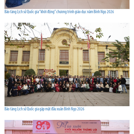
Bảo tàng Lịch sử Quốc gia “khởi động” chương trình giáo dục năm Bính Ngọ 2026
Bảo tàng Lịch sử Quốc gia gặp mặt đầu xuân Bính Ngọ 2026