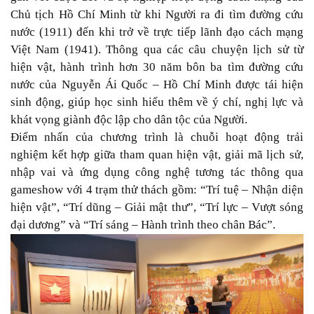
Chủ tịch Hồ Chí Minh từ khi Người ra đi tìm đường cứu
nước (1911) đến khi trở về trực tiếp lãnh đạo cách mạng
Việt Nam (1941). Thông qua các câu chuyện lịch sử từ
hiện vật, hành trình hơn 30 năm bôn ba tìm đường cứu
nước của Nguyễn Ái Quốc – Hồ Chí Minh được tái hiện
sinh động, giúp học sinh hiểu thêm về ý chí, nghị lực và
khát vọng giành độc lập cho dân tộc của Người.
Điểm nhấn của chương trình là chuỗi hoạt động trải
nghiệm kết hợp giữa tham quan hiện vật, giải mã lịch sử,
nhập vai và ứng dụng công nghệ tương tác thông qua
gameshow với 4 trạm thử thách gồm: “Trí tuệ – Nhận diện
hiện vật”, “Trí dũng – Giải mật thư”, “Trí lực – Vượt sóng
đại dương” và “Trí sáng – Hành trình theo chân Bác”.