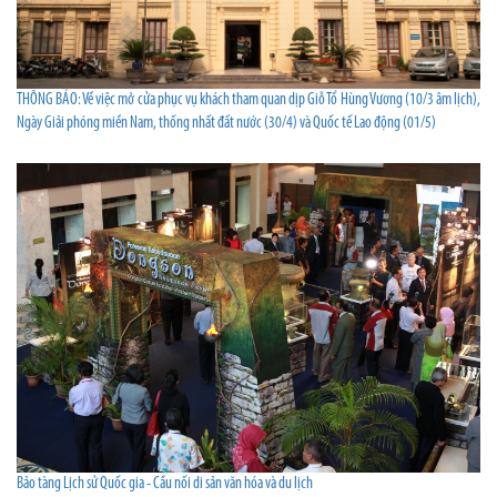
THÔNG BÁO: Về việc mở cửa phục vụ khách tham quan dịp Giỗ Tổ Hùng Vương (10/3 âm lịch),
Ngày Giải phóng miền Nam, thống nhất đất nước (30/4) và Quốc tế Lao động (01/5)
Bảo tàng Lịch sử Quốc gia - Cầu nối di sản văn hóa và du lịch