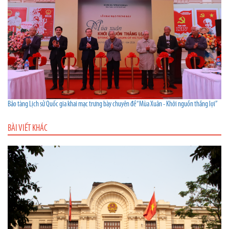
Bảo tàng Lịch sử Quốc gia khai mạc trưng bày chuyên đề “Mùa Xuân - Khởi nguồn thắng lợi”
BÀI VIẾT KHÁC