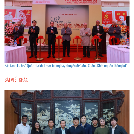
Bảo tàng Lịch sử Quốc gia khai mạc trưng bày chuyên đề “Mùa Xuân - Khởi nguồn thắng lợi”
BÀI VIẾT KHÁC