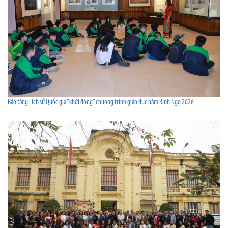
Bảo tàng Lịch sử Quốc gia “khởi động” chương trình giáo dục năm Bính Ngọ 2026