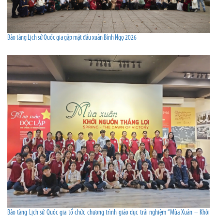
Bảo tàng Lịch sử Quốc gia gặp mặt đầu xuân Bính Ngọ 2026
Bảo tàng Lịch sử Quốc gia tổ chức chương trình giáo dục trải nghiệm “Mùa Xuân – Khởi