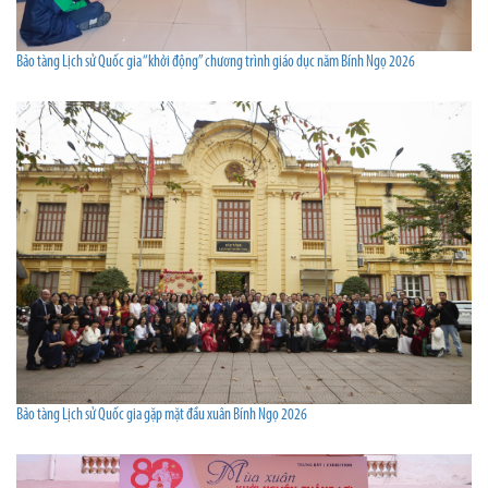
Bảo tàng Lịch sử Quốc gia “khởi động” chương trình giáo dục năm Bính Ngọ 2026
Bảo tàng Lịch sử Quốc gia gặp mặt đầu xuân Bính Ngọ 2026