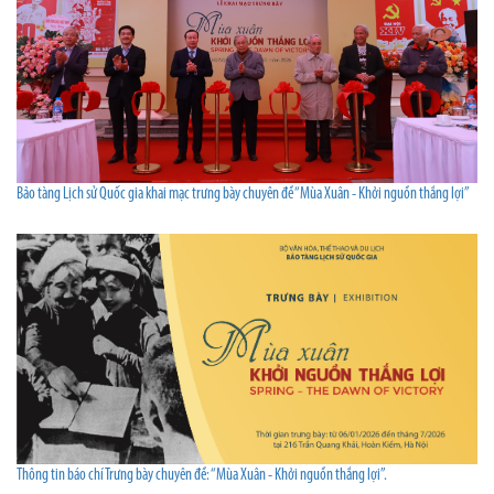
Bảo tàng Lịch sử Quốc gia khai mạc trưng bày chuyên đề “Mùa Xuân - Khởi nguồn thắng lợi”
Thông tin báo chí Trưng bày chuyên đề: “Mùa Xuân - Khởi nguồn thắng lợi”.