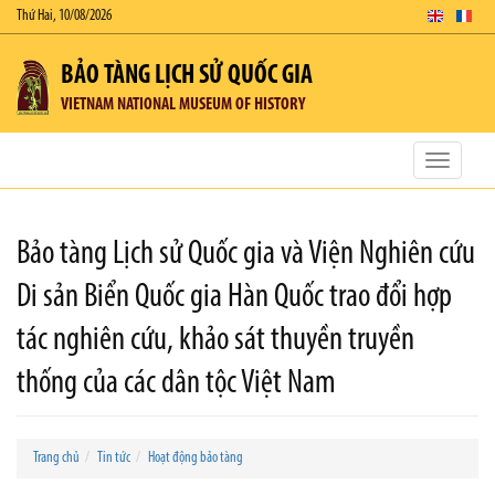
Thứ Hai, 10/08/2026
BẢO TÀNG LỊCH SỬ QUỐC GIA
VIETNAM NATIONAL MUSEUM OF HISTORY
Toggle
navigatio
Bảo tàng Lịch sử Quốc gia và Viện Nghiên cứu
Di sản Biển Quốc gia Hàn Quốc trao đổi hợp
tác nghiên cứu, khảo sát thuyền truyền
thống của các dân tộc Việt Nam
Trang chủ
Tin tức
Hoạt động bảo tàng