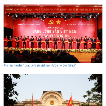
Khai mạc Triển lãm “Đảng Cộng sản Việt Nam - Từ Đại hội đến Đại hội”