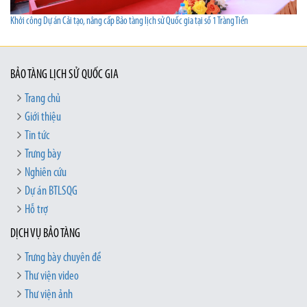
Khởi công Dự án Cải tạo, nâng cấp Bảo tàng lịch sử Quốc gia tại số 1 Tràng Tiền
BẢO TÀNG LỊCH SỬ QUỐC GIA
Trang chủ
Giới thiệu
Tin tức
Trưng bày
Nghiên cứu
Dự án BTLSQG
Hỗ trợ
DỊCH VỤ BẢO TÀNG
Trưng bày chuyên đề
Thư viện video
Thư viện ảnh