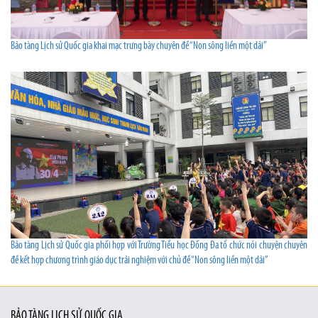
Bảo tàng Lịch sử Quốc gia khai mạc trưng bày chuyên đề “Non sông liền một dải”
Bảo tàng Lịch sử Quốc gia phối hợp với Trường Tiểu học Đống Đa tổ chức nói chuyện chuyên
đề kết hợp chương trình giáo dục trải nghiệm với chủ đề “Non sông liền một dải”
BẢO TÀNG LỊCH SỬ QUỐC GIA