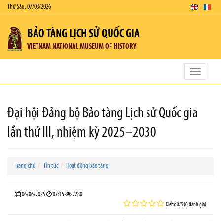
Thứ Sáu, 07/08/2026
BẢO TÀNG LỊCH SỬ QUỐC GIA
VIETNAM NATIONAL MUSEUM OF HISTORY
Toggle
navigatio
Đại hội Đảng bộ Bảo tàng Lịch sử Quốc gia
lần thứ III, nhiệm kỳ 2025–2030
Trang chủ
Tin tức
Hoạt động bảo tàng
06/06/2025
07:15
2280
Điểm: 0/5 (0 đánh giá)