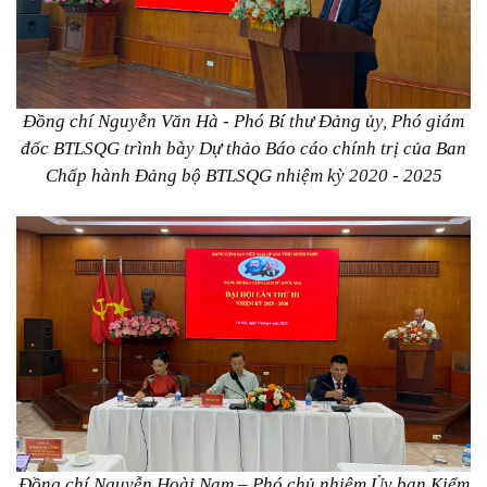
Đồng chí Nguyễn Văn Hà - Phó Bí thư Đảng ủy, Phó giám
đốc BTLSQG trình bày Dự thảo Báo cáo chính trị của Ban
Chấp hành Đảng bộ BTLSQG nhiệm kỳ 2020 - 2025
Đồng chí Nguyễn Hoài Nam – Phó chủ nhiệm Ủy ban Kiểm