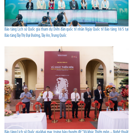
Bảo tàng Lịch sử Quốc gia tham dự Diễn đàn quốc tế nhân Ngày Quốc tế Bảo tàng 18/5 tại
Bảo tàng Tây Thị Đại Đường, Tây An, Trung Quốc
Bảo tàng Lịch sử Quốc gia khai mạc trưng bày chuyên đề “Vũ khúc Thiền môn – Nghệ thuật