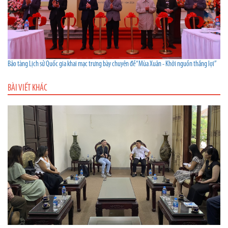
Bảo tàng Lịch sử Quốc gia khai mạc trưng bày chuyên đề “Mùa Xuân - Khởi nguồn thắng lợi”
BÀI VIẾT KHÁC