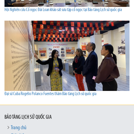
Hội Nghiên cứu Cổ ngọc Đài Loan khảo sát sưu tập cổ ngọc tại Bảo tàng Lịch sử quốc gia
Đại sứ Cuba Rogelio Polanco Fuentes thăm Bảo tàng Lịch sử quốc gia
BẢO TÀNG LỊCH SỬ QUỐC GIA
Trang chủ