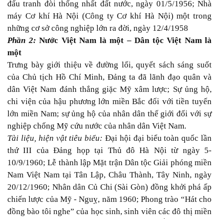
đấu tranh đòi thống nhất đất nước, ngày 01/5/1956; Nhà
máy Cơ khí Hà Nội (Công ty Cơ khí Hà Nội) một trong
những cơ sở công nghiệp lớn ra đời, ngày 12/4/1958
Phần 2:
Nước Việt Nam là một – Dân tộc Việt Nam là
một
Trưng bày giới thiệu về
đường lối, quyết sách sáng suốt
của Chủ tịch Hồ Chí Minh, Đảng ta đã lãnh đạo quân và
dân Việt Nam đánh thắng giặc Mỹ xâm lược; Sự ủng hộ,
chi viện của hậu phương lớn miền Bắc đối với tiền tuyến
lớn miền Nam; sự ủng hộ của nhân dân thế giới đối với sự
nghiệp chống Mỹ cứu nước của nhân dân Việt Nam.
Tài liệu, hiện vật tiêu biểu:
Đại hội đại biểu toàn quốc lần
thứ III của Đảng họp tại Thủ đô Hà Nội từ ngày 5-
10/9/1960; Lễ thành lập Mặt trận Dân tộc Giải phóng miền
Nam Việt Nam tại Tân Lập, Châu Thành, Tây Ninh, ngày
20/12/1960; Nhân dân Củ Chi (Sài Gòn) đồng khởi phá ấp
chiến lược của Mỹ - Nguỵ, năm 1960
;
Phong trào “Hát cho
đồng bào tôi nghe” của học sinh, sinh viên các đô thị miền