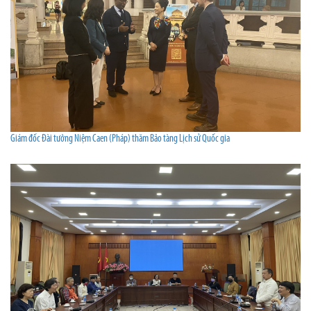
Giám đốc Đài tưởng Niệm Caen (Pháp) thăm Bảo tàng Lịch sử Quốc gia