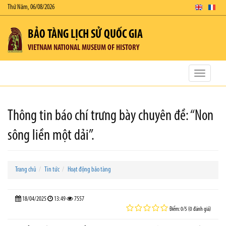
Thứ Năm, 06/08/2026
BẢO TÀNG LỊCH SỬ QUỐC GIA
VIETNAM NATIONAL MUSEUM OF HISTORY
Toggle
navigatio
Thông tin báo chí trưng bày chuyên đề: “Non
sông liền một dải”.
Trang chủ
Tin tức
Hoạt động bảo tàng
18/04/2025
13:49
7557
Điểm: 0/5 (0 đánh giá)