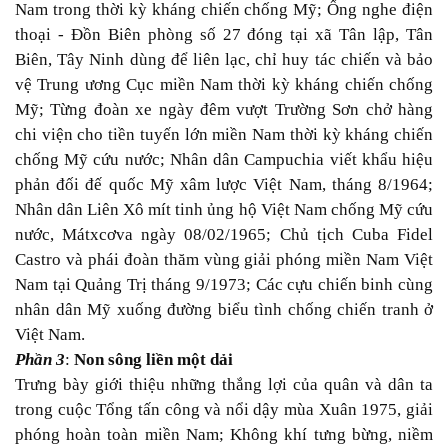
Nam trong thời kỳ kháng chiến chống Mỹ; Ống nghe điện
thoại -
Đồn Biên phòng số 27 đóng tại xã Tân lập, Tân
Biên, Tây Ninh dùng để liên lạc, chỉ huy tác chiến và bảo
vệ Trung ương Cục miền Nam thời kỳ kháng chiến chống
Mỹ; Từng đoàn xe ngày đêm vượt Trường Sơn chở hàng
chi viện cho tiền tuyến lớn miền Nam thời kỳ kháng chiến
chống Mỹ cứu nước; Nhân dân Campuchia viết khẩu hiệu
phản đối đế quốc Mỹ xâm lược Việt Nam, tháng 8/1964;
Nhân dân Liên Xô mít tinh ủng hộ Việt Nam chống Mỹ cứu
nước, Mátxcơva ngày 08/02/1965; Chủ tịch Cuba Fidel
Castro và phái đoàn thăm vùng giải phóng miền Nam Việt
Nam tại Quảng Trị tháng 9/1973; Các cựu chiến binh cùng
nhân dân Mỹ xuống đường biểu tình chống chiến tranh ở
Việt Nam.
Phần 3
:
Non sông liền một dải
Trưng bày giới thiệu những thắng lợi của quân và dân ta
trong cuộc Tổng tấn công và nổi dậy mùa Xuân 1975, giải
phóng hoàn toàn miền Nam; Không khí tưng bừng, niềm