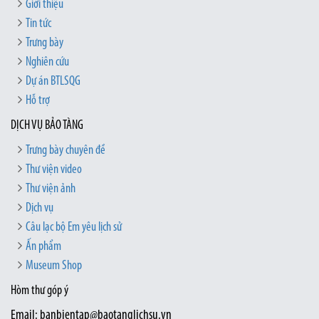
Giới thiệu
Tin tức
Trưng bày
Nghiên cứu
Dự án BTLSQG
Hỗ trợ
DỊCH VỤ BẢO TÀNG
Trưng bày chuyên đề
Thư viện video
Thư viện ảnh
Dịch vụ
Câu lạc bộ Em yêu lịch sử
Ấn phẩm
Museum Shop
Hòm thư góp ý
Email: banbientap@baotanglichsu.vn