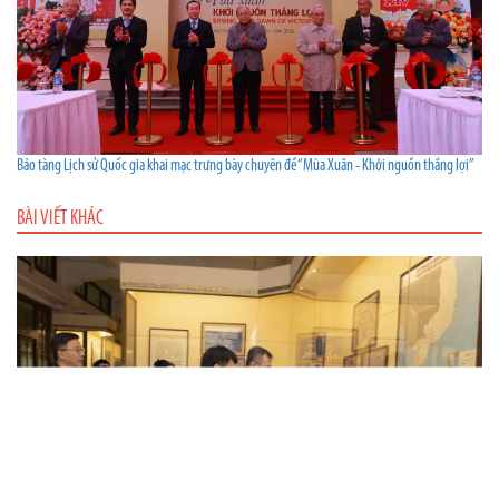
Bảo tàng Lịch sử Quốc gia khai mạc trưng bày chuyên đề “Mùa Xuân - Khởi nguồn thắng lợi”
BÀI VIẾT KHÁC