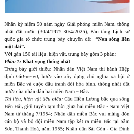
Nhân kỷ niệm 50 năm ngày Giải phóng miền Nam, thống
nhất đất nước (30/4/1975-30/4/2025), Bảo tàng Lịch sử
quốc gia tổ chức trưng bày chuyên đề:
“Non sông liền
một dải”.
V
ới gần 150 tài liệu, hiện vật,
trưng bày gồm 3 phần:
Phần
1:
Khát vọng thống nhất
Trưng bày giới thiệu: Nhân dân Việt Nam thi hành
Hiệp
định Giơ-ne-vơ; bước vào xây dựng chủ nghĩa xã hội ở
miền Bắc và cuộc
đấu tranh đòi hòa bình, thống nhất đất
nước của nhân dân hai miền Nam – Bắc.
Tài liệu, hiện vật tiêu biểu:
Cầu Hiền Lương bắc qua sông
Bến Hải, giới tuyến tạm thời giữa hai miền Bắc - Nam Việt
Nam từ tháng 7/1954; Nhân dân miền Bắc vui mừng đón
cán bộ và bộ đội miền Nam tập kết ra miền Bắc tại Sầm
Sơn, Thanh Hoá, năm 1955; Nhân dân Sài Gòn - Gia Định