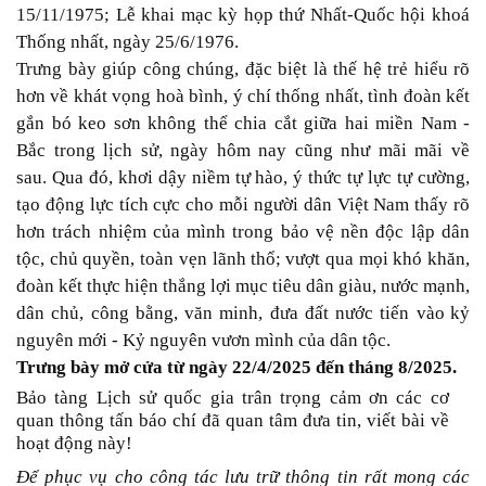
15/11/1975; Lễ khai mạc kỳ họp thứ Nhất-Quốc hội khoá
Thống nhất, ngày 25/6/1976.
Trưng bày
giúp công chúng, đặc biệt là thế hệ trẻ hiểu rõ
hơn về khát vọng hoà bình, ý chí thống nhất, tình đoàn kết
gắn bó keo sơn không thể chia cắt giữa hai miền Nam -
Bắc trong lịch sử, ngày hôm nay cũng như mãi mãi về
sau.
Qua đó, khơi dậy niềm tự hào, ý thức tự lực tự cường,
tạo động lực tích cực cho mỗi người dân Việt Nam thấy rõ
hơn
trách nhiệm của mình
trong bảo vệ nền độc lập dân
tộc, chủ quyền, toàn vẹn lãnh thổ;
vượt qua mọi khó khăn,
đoàn kết t
hực hiện thắng lợi mục tiêu dân giàu, nước mạnh,
dân chủ, công bằng, văn minh
, đưa đất nước tiến vào
kỷ
nguyên mới - Kỷ nguyên vươn mình của dân tộc.
Trưng bày mở cửa từ ngày 22/4/2025 đến tháng 8/2025.
Bảo tàng Lịch sử quốc gia trân trọng cảm ơn các cơ
quan thông tấn báo chí đã quan tâm đưa tin, viết bài về
hoạt động này!
Để phục vụ cho công tác lưu trữ thông tin rất mong các