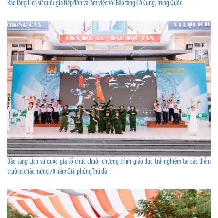
Bảo tàng Lịch sử quốc gia tiếp đón và làm việc với Bảo tàng Cố Cung, Trung Quốc
Bảo tàng Lịch sử quốc gia tổ chức chuỗi chương trình giáo dục trải nghiệm tại các điểm
trường chào mừng 70 năm Giải phóng Thủ đô