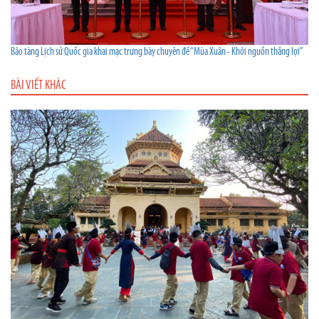
Bảo tàng Lịch sử Quốc gia khai mạc trưng bày chuyên đề “Mùa Xuân - Khởi nguồn thắng lợi”
BÀI VIẾT KHÁC