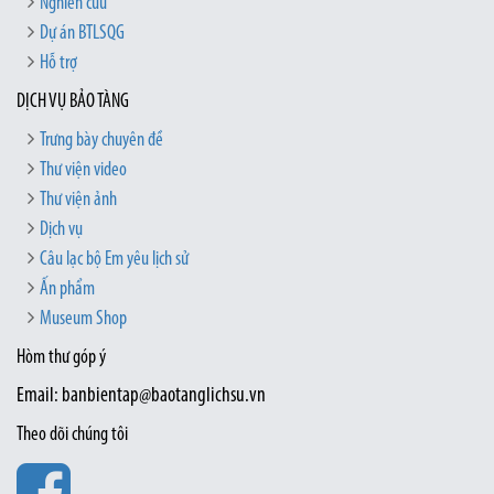
Nghiên cứu
Dự án BTLSQG
Hỗ trợ
DỊCH VỤ BẢO TÀNG
Trưng bày chuyên đề
Thư viện video
Thư viện ảnh
Dịch vụ
Câu lạc bộ Em yêu lịch sử
Ấn phẩm
Museum Shop
Hòm thư góp ý
Email: banbientap@baotanglichsu.vn
Theo dõi chúng tôi