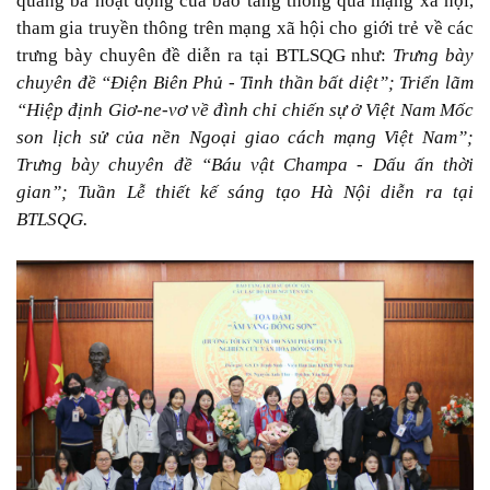
quảng bá hoạt động của bảo tàng thông qua mạng xã hội,
tham gia truyền thông trên mạng xã hội cho giới trẻ về các
trưng bày chuyên đề diễn ra tại BTLSQG như:
Trưng bày
chuyên đề
“Điện Biên Phủ - Tinh thần bất diệt”; Triển lãm
“Hiệp định Giơ-ne-vơ về đình chỉ chiến sự ở Việt Nam Mốc
son lịch sử của nền Ngoại giao cách mạng Việt Nam”;
Trưng bày chuyên đề “Báu vật Champa - Dấu ấn thời
gian”; Tuần Lễ thiết kế sáng tạo Hà Nội diễn ra tại
BTLSQG.