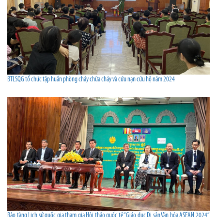
BTLSQG tổ chức tập huấn phòng cháy chữa cháy và cứu nạn cứu hộ năm 2024
Bảo tàng Lịch sử quốc gia tham gia Hội thảo quốc tế “Giáo dục Di sản Văn hóa ASEAN 2024”