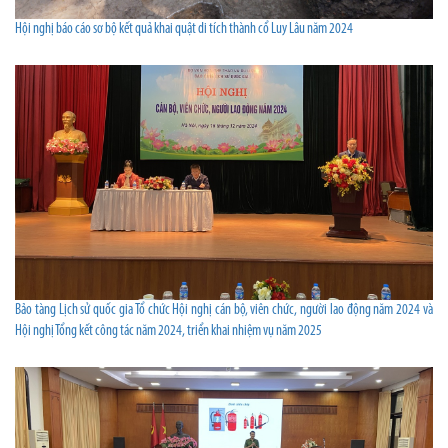
Hội nghị báo cáo sơ bộ kết quả khai quật di tích thành cổ Luy Lâu năm 2024
Bảo tàng Lịch sử quốc gia Tổ chức Hội nghị cán bộ, viên chức, người lao động năm 2024 và
Hội nghị Tổng kết công tác năm 2024, triển khai nhiệm vụ năm 2025