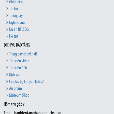
Giới thiệu
Tin tức
Trưng bày
Nghiên cứu
Dự án BTLSQG
Hỗ trợ
DỊCH VỤ BẢO TÀNG
Trưng bày chuyên đề
Thư viện video
Thư viện ảnh
Dịch vụ
Câu lạc bộ Em yêu lịch sử
Ấn phẩm
Museum Shop
Hòm thư góp ý
Email: banbientap@baotanglichsu.vn