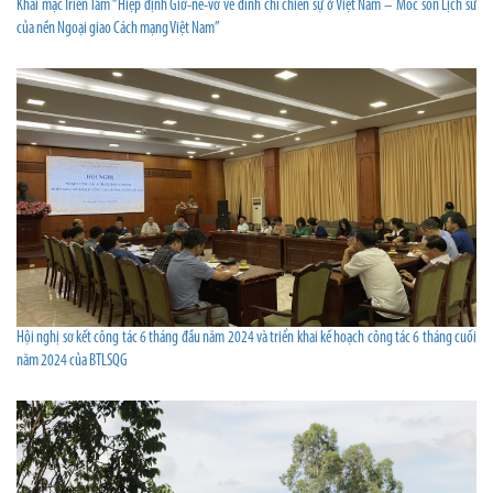
Khai mạc Triển lãm “Hiệp định Giơ-ne-vơ về đình chỉ chiến sự ở Việt Nam – Mốc son Lịch sử
của nền Ngoại giao Cách mạng Việt Nam”
Hội nghị sơ kết công tác 6 tháng đầu năm 2024 và triển khai kế hoạch công tác 6 tháng cuối
năm 2024 của BTLSQG