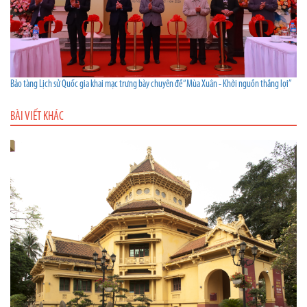
Bảo tàng Lịch sử Quốc gia khai mạc trưng bày chuyên đề “Mùa Xuân - Khởi nguồn thắng lợi”
BÀI VIẾT KHÁC