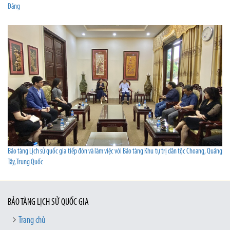
Đảng
Bảo tàng Lịch sử quốc gia tiếp đón và làm việc với Bảo tàng Khu tự trị dân tộc Choang, Quảng
Tây, Trung Quốc
BẢO TÀNG LỊCH SỬ QUỐC GIA
Trang chủ