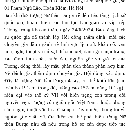
lưu giữ tại kho bảo quản của Bảo tàng Lịch sử quốc gia, số
01 Phạm Ngũ Lão, Hoàn Kiếm, Hà Nội.
Sau khi đưa tượng Nữ thần Durga về đến Bảo tàng Lịch sử
quốc gia, hoàn thiện các thủ tục bàn giao và sắp xếp
Tượng trong kho an toàn, ngày 24/6/2024, Bảo tàng Lịch
sử quốc gia đã thành lập Hội đồng thẩm định, mời các
chuyên gia đầu ngành về lĩnh vực lịch sử, khảo cổ, văn
hóa, nghệ thuật và cổ vật để xem xét, đánh giá hiện trạng,
xác định tính chất, niên đại, nguồn gốc và giá trị của
Tượng, đồng thời, lấy mẫu phân tích thành phần hợp kim.
Về đánh giá, thẩm định chuyên gia, Hội đồng xác định:
Đây là tượng Nữ thần Durga 4 tay, có thể khối lớn (cao
toàn bộ 191cm, trong đó, tượng cao 157cm, nặng 101kg),
niên đại vào thế kỷ VII với hiện trạng còn tương đối
nguyên vẹn. Tượng có nguồn gốc Việt Nam, thuộc phong
cách nghệ thuật văn hóa Champa. Tuy nhiên, thông tin về
nguồn gốc xuất xứ, địa điểm cụ thể phát hiện tượng Nữ
thần Durga như đã nêu trong hồ sơ cần được tiếp tục