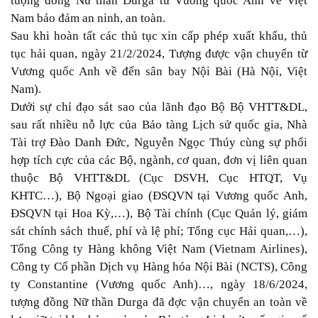
tượng đồng Nữ thần Durga từ Vương quốc Anh về Việt
Nam bảo đảm an ninh, an toàn.
Sau khi hoàn tất các thủ tục xin cấp phép xuất khẩu, thủ
tục hải quan, ngày 21/2/2024, Tượng được vận chuyển từ
Vương quốc Anh về đến sân bay Nội Bài (Hà Nội, Việt
Nam).
Dưới sự chỉ đạo sát sao của lãnh đạo Bộ Bộ VHTT&DL,
sau rất nhiều nỗ lực của Bảo tàng Lịch sử quốc gia, Nhà
Tài trợ Đào Danh Đức, Nguyễn Ngọc Thúy cùng sự phối
hợp tích cực của các Bộ, ngành, cơ quan, đơn vị liên quan
thuộc Bộ VHTT&DL (Cục DSVH, Cục HTQT, Vụ
KHTC…), Bộ Ngoại giao (ĐSQVN tại Vương quốc Anh,
ĐSQVN tại Hoa Kỳ,…), Bộ Tài chính (Cục Quản lý, giám
sát chính sách thuế, phí và lệ phí; Tổng cục Hải quan,…),
Tổng Công ty Hàng không Việt Nam (Vietnam Airlines),
Công ty Cổ phần Dịch vụ Hàng hóa Nội Bài (NCTS), Công
ty Constantine (Vương quốc Anh)…, ngày 18/6/2024,
tượng đồng Nữ thần Durga đã đợc vận chuyển an toàn về