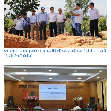
Bảo tàng Lịch sử quốc gia báo cáo kết quả thăm dò và khai quật khảo cổ tại di tích Tháp đôi
Liễu Cốc (Thừa Thiên Huế)