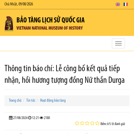
Chủ Nhật, 09/08/2026
BẢO TÀNG LỊCH SỬ QUỐC GIA
VIETNAM NATIONAL MUSEUM OF HISTORY
Toggle
navigatio
Thông tin báo chí: Lễ công bố kết quả tiếp
nhận, hồi hương tượng đồng Nữ thần Durga
Trang chủ
Tin tức
Hoạt động bảo tàng
27/08/2024
12:21
2180
Điểm: 0/5 (0 đánh giá)