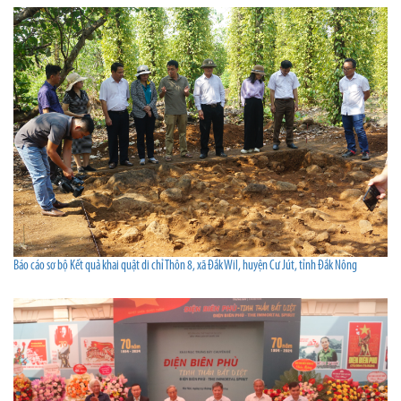
Báo cáo sơ bộ Kết quả khai quật di chỉ Thôn 8, xã Đắk Wil, huyện Cư Jút, tỉnh Đắk Nông