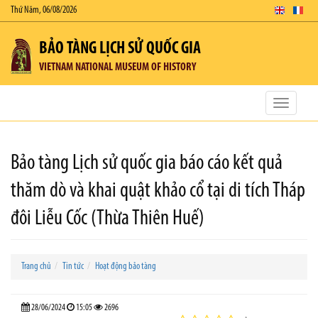
Thứ Năm, 06/08/2026
BẢO TÀNG LỊCH SỬ QUỐC GIA
VIETNAM NATIONAL MUSEUM OF HISTORY
Toggle
navigatio
Bảo tàng Lịch sử quốc gia báo cáo kết quả
thăm dò và khai quật khảo cổ tại di tích Tháp
đôi Liễu Cốc (Thừa Thiên Huế)
Trang chủ
Tin tức
Hoạt động bảo tàng
28/06/2024
15:05
2696