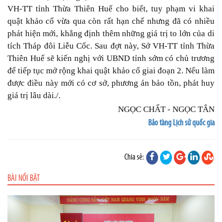
VH-TT tỉnh Thừa Thiên Huế cho biết, tuy phạm vi khai
quật khảo cổ vừa qua còn rất hạn chế nhưng đã có nhiều
phát hiện mới, khẳng định thêm những giá trị to lớn của di
tích Tháp đôi Liễu Cốc. Sau đợt này, Sở VH-TT tỉnh Thừa
Thiên Huế sẽ kiến nghị với UBND tỉnh sớm có chủ trương
để tiếp tục mở rộng khai quật khảo cổ giai đoạn 2. Nếu làm
được điều này mới có cơ sở, phương án bảo tồn, phát huy
giá trị lâu dài./.
NGỌC CHẤT - NGỌC TÂN
Bảo tàng Lịch sử quốc gia
Chia sẻ:
BÀI NỔI BẬT