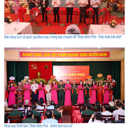
Bảo tàng Lịch sử quốc gia khai mạc trưng bày chuyên đề “Điện Biên Phủ - Tinh thần bất diệt”
Khai mạc Triển lãm “Điện Biên Phủ - Điểm hẹn lịch sử”