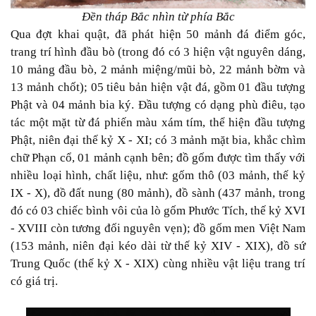
Đền tháp Bắc nhìn từ phía Bắc
Qua đợt khai quật, đã phát hiện 50 mảnh đá điểm góc,
trang trí hình đầu bò (trong đó có 3 hiện vật nguyên dáng,
10 mảng đầu bò, 2 mảnh miệng/mũi bò, 22 mảnh bờm và
13 mảnh chốt); 05 tiêu bản hiện vật đá, gồm 01 đầu tượng
Phật và 04 mảnh bia ký. Đầu tượng có dạng phù điêu, tạo
tác một mặt từ đá phiến màu xám tím, thể hiện đầu tượng
Phật, niên đại thế kỷ X - XI; có 3 mảnh mặt bia, khắc chìm
chữ Phạn cổ, 01 mảnh cạnh bên; đồ gốm được tìm thấy với
nhiều loại hình, chất liệu, như: gốm thô (03 mảnh, thế kỷ
IX - X), đồ đất nung (80 mảnh), đồ sành (437 mảnh, trong
đó có 03 chiếc bình vôi của lò gốm Phước Tích, thế kỷ XVI
- XVIII còn tương đối nguyên vẹn); đồ gốm men Việt Nam
(153 mảnh, niên đại kéo dài từ thế kỷ XIV - XIX), đồ sứ
Trung Quốc (thế kỷ X - XIX) cùng nhiều vật liệu trang trí
có giá trị.