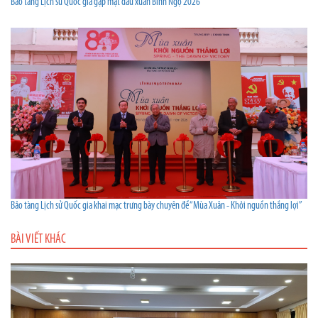
Bảo tàng Lịch sử Quốc gia gặp mặt đầu xuân Bính Ngọ 2026
Bảo tàng Lịch sử Quốc gia khai mạc trưng bày chuyên đề “Mùa Xuân - Khởi nguồn thắng lợi”
BÀI VIẾT KHÁC