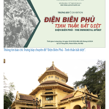
Thông tin báo chí: Trưng bày chuyên đề “Điện Biên Phủ - Tinh thần bất diệt”.