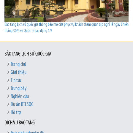
Bảo tàng Lịch sử quốc gia thông báo mở cửa phục vụ khách tham quan dịp nghỉ lễ ngày Chiến
thắng 30/4 và Quốc tế Lao động 1/5
BẢO TÀNG LỊCH SỬ QUỐC GIA
Trang chủ
Giới thiệu
Tin tức
Trưng bày
Nghiên cứu
Dự án BTLSQG
Hỗ trợ
DỊCH VỤ BẢO TÀNG