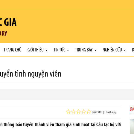
C GIA
ORY
TRANG CHỦ
GIỚI THIỆU
TIN TỨC
TRƯNG BÀY
NGHIÊN CỨU
D
tuyển tình nguyện viên
BÀ
Điểm: 0/5 (0 đánh giá)
in thông báo tuyển thành viên tham gia sinh hoạt tại Câu lạc bộ với