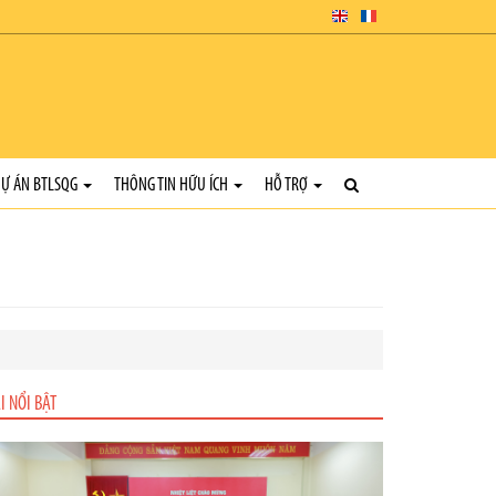
Ự ÁN BTLSQG
THÔNG TIN HỮU ÍCH
HỖ TRỢ
I NỔI BẬT