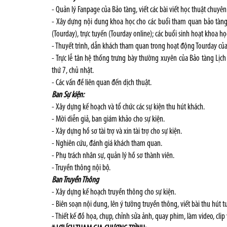
- Quản lý Fanpage của Bảo tàng, viết các bài viết học thuật chuyê
- Xây dựng nội dung khoa học cho các buổi tham quan bảo tàng
(Tourday), trực tuyến (Tourday online); các buổi sinh hoạt khoa họ
- Thuyết trình, dẫn khách tham quan trong hoạt động Tourday của 
- Trực lễ tân hệ thống trưng bày thường xuyên của Bảo tàng Lịc
thứ 7, chủ nhật.
- Các vấn đề liên quan đến dịch thuật.
Ban Sự kiện:
- Xây dựng kế hoạch và tổ chức các sự kiện thu hút khách.
- Mời diễn giả, ban giám khảo cho sự kiện.
- Xây dựng hồ sơ tài trợ và xin tài trợ cho sự kiện.
- Nghiên cứu, đánh giá khách tham quan.
- Phụ trách nhân sự, quản lý hồ sơ thành viên.
- Truyền thông nội bộ.
Ban Truyền Thông
- Xây dựng kế hoạch truyền thông cho sự kiện.
- Biên soạn nội dung, lên ý tưởng truyền thông, viết bài thu hút 
- Thiết kế đồ họa, chụp, chỉnh sửa ảnh, quay phim, làm video, clip 