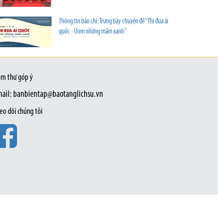
Thông tin báo chí: Trưng bày chuyên đề “Thi đua ái
quốc - Ươm những mầm xanh”
m thư góp ý
ail: banbientap@baotanglichsu.vn
eo dõi chúng tôi