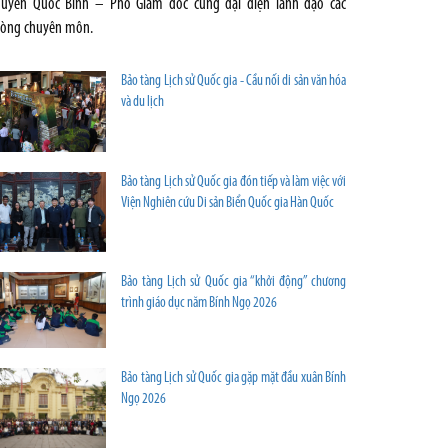
uyễn Quốc Bình – Phó Giám đốc cùng đại diện lãnh đạo các
òng chuyên môn.
Bảo tàng Lịch sử Quốc gia - Cầu nối di sản văn hóa
và du lịch
Bảo tàng Lịch sử Quốc gia đón tiếp và làm việc với
Viện Nghiên cứu Di sản Biển Quốc gia Hàn Quốc
Bảo tàng Lịch sử Quốc gia “khởi động” chương
trình giáo dục năm Bính Ngọ 2026
Bảo tàng Lịch sử Quốc gia gặp mặt đầu xuân Bính
Ngọ 2026