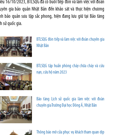
iều 16/10/2023, BTLSQG đã có buổi tiếp đón và làm việc với đoàn
uyên gia bảo quản Nhật Bản đến khảo sát và thực hiện chương
ình bảo quản sưu tập sắc phong, hiện đang lưu giữ tại Bảo tàng
ch sử quốc gia.
BTLSQG đón tiếp và làm việc với đoàn chuyên gia
Nhật Bản
BTLSQG tập huấn phòng cháy chữa cháy và cứu
nạn, cứu hộ năm 2023
Bảo tàng Lịch sử quốc gia làm việc với đoàn
chuyên gia Trường Đại học Đông Á, Nhật Bản
Thông báo mở cửa phục vụ khách tham quan dịp