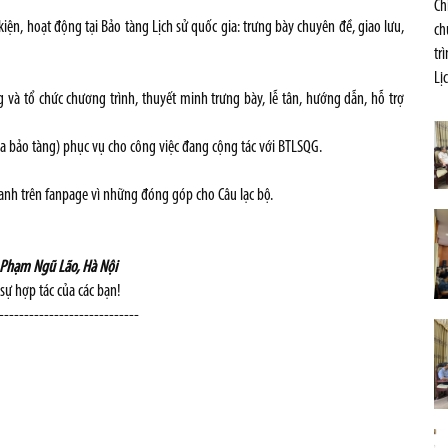
Ch
kiện, hoạt động tại Bảo tàng Lịch sử quốc gia: trưng bày chuyên đề, giao lưu,
ch
tr
Lị
g và tổ chức chương trình, thuyết minh trưng bày, lễ tân, hướng dẫn, hỗ trợ
h của bảo tàng) phục vụ cho công việc đang cộng tác với BTLSQG.
nh trên fanpage vì những đóng góp cho Câu lạc bộ.
Phạm Ngũ Lão, Hà Nội
sự hợp tác của các bạn!
----------------------------