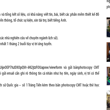
Ng
ph
 và tổng kết số liệu, có khả năng viết tin, bài, biết các phần mềm thiết kế đồ
thông, tổ chức sự kiện, xin tài trợ, biết tiếng Anh.
, các nhà nghiên cứu về chuyên ngành lịch sử).
nhất 1 tháng 2 buổi tùy vị trí ứng tuyển.
LUijoOEP7hzDXOpQVr-iHI2jtzFOUapxw/viewform
và gửi bảnphotocopy CMT
i gửi email cần ghi rõ thông tin cá nhân như họ tên, ngày sinh, vị trí có thể
ịch sử Quốc gia – số 1 Tràng Tiền kèm theo bản photocopy CMT hoặc thẻ học