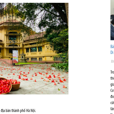
Bả
Di
22
Tr
th
gi
Cơ
đo
cứ
tà
 địa bàn thành phố Hà Nội.