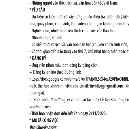
- Những người yêu thích lịch sử, văn hóa dân tộc Việt Nam.
* YÊU CẦU
- Ưu tiên: có kiến thức về xây dựng phiếu điều tra, thăm dò ý kiến
họa, quay phim, chụp ảnh, làm video, clip…, có kinh nghiệm truyền 
- Nghiêm túc, nhiệt tình, yêu thích công việc của Bảo tàng.
- Nhanh nhẹn, sôi nổi.
- Có kiến thức về lịch sử, văn hóa dân tộc (khuyến khích sinh viên
- Có thời gian đến bảo tàng vào thứ 7, chủ nhật hàng tuần hoặc ít 
* ĐĂNG KÝ
- Ứng viên nhận mẫu đơn đăng ký bằng cách:
+ Đăng ký online theo đường link
https://docs.google.com/forms/d/e/1FAIpQLScX4eaJ20Pho3hIR
hoặc thẻ học sinh/sinh viên vào email:
tnvbtlsqg@gmail.com
(kh
tham gia).
+ Hoặc nhận đơn đăng ký và nộp lại tại quầy Lễ tân Bảo tàng L
sinh/sinh viên.
- Thời hạn nhận đơn đến hết 24h ngày 2/11/2023.
* MÔ TẢ CÔNG VIỆC
Ban Chuyên môn: