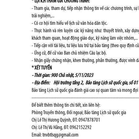
* LỢI ÍCH THAM GIA CHƯƠNG TRÌNH:
- Tham gia, tham dự, tiếp nhận thông tin về các chương trình, sự 
trải nghiệm,...
- Có cơ hội tìm hiểu về lịch sử văn hóa dân tộc.
- Thực hành và rèn luyện các kỹ năng như: thuyết trình, xây dựn
khách tham quan, hoạt động giáo dục, kỹ năng làm việc nhóm,...
- Tiếp cận với tài liệu, tư liệu lưu trữ tại bảo tàng (theo quy địn
- Ứng cử, đề cử vào Ban chủ nhiệm Câu lạc bộ.
- Nhận giấy chứng nhận, khen thưởng, phần thưởng, được vinh da
* XÉT TUYỂN
- Thời gian: 900 Chủ nhật, 5/11/2023
- Địa điểm: Hội trường tầng 2, Bảo tàng Lịch sử quốc gia
, số
01 
Bảo tàng Lịch sử quốc gia đánh giá cao sự quan tâm và mong đợi 
---------------------------------------------------------------------
Để biết thêm thông tin chi tiết, xin liên hệ:
Phòng Truyền thông, Đối ngoại; Bảo tàng Lịch sử quốc gia
Chị Lê Thị Hương Quỳnh, ĐT: 0947878701
Chị: Lê Thị Vũ Hằng, ĐT: 0962152292
Email:
tnvbtlsqg@gmail.com