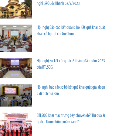
nghỉ Lễ Quốc Khánh 02/9/2023
Hội nghị Báo cáo kết quả sơ bộ Kết quả khai quật
khảo cổ học di chỉ Gò Chon
Hội nghị sơ kết công tác 6 tháng đầu năm 2023
của BTLSQG
Hội nghị báo cáo sơ bộ kết quả khai quật giai đoạn
2 di tích núi Bân
BTLSQG khai mạc trưng bày chuyên đề “Thi đua ái
quốc - Ươm những mầm xanh”