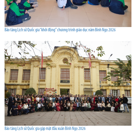
Bảo tàng Lịch sử Quốc gia “khởi động” chương trình giáo dục năm Bính Ngọ 2026
Bảo tàng Lịch sử Quốc gia gặp mặt đầu xuân Bính Ngọ 2026