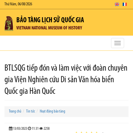
Thứ Năm, 06/08/2026
BẢO TÀNG LỊCH SỬ QUỐC GIA
VIETNAM NATIONAL MUSEUM OF HISTORY
Toggle
navigatio
BTLSQG tiếp đón và làm việc với đoàn chuyên
gia Viện Nghiên cứu Di sản Văn hóa biển
Quốc gia Hàn Quốc
Trang chủ
Tin tức
Hoạt động bảo tàng
13/03/2023
11:31
2258