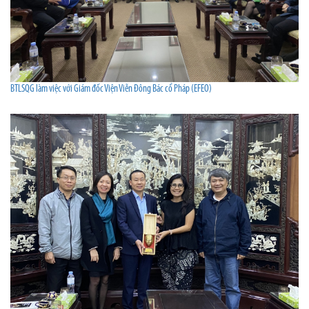
BTLSQG làm việc với Giám đốc Viện Viễn Đông Bác cổ Pháp (EFEO)