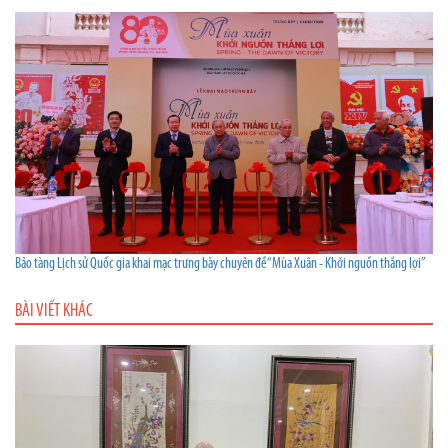
Bảo tàng Lịch sử Quốc gia khai mạc trưng bày chuyên đề “Mùa Xuân - Khởi nguồn thắng lợi”
BÀI VIẾT KHÁC