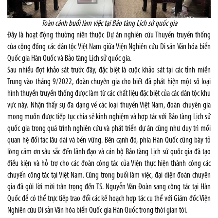
Toàn cảnh buổi làm việc tại Bảo tàng Lịch sử quốc gia
Đây là hoạt động thường niên thuộc Dự án nghiên cứu Thuyền truyền thống
của cộng đồng các dân tộc Việt Nam giữa Viện Nghiên cứu Di sản Văn hóa biển
Quốc gia Hàn Quốc và Bảo tàng Lịch sử quốc gia.
Sau nhiều đợt khảo sát trước đây, đặc biệt là cuộc khảo sát tại các tỉnh miền
Trung vào tháng 9/2022, đoàn chuyên gia cho biết đã phát hiện một số loại
hình thuyền truyền thống được làm từ các chất liệu đặc biệt của các dân tộc khu
vực này. Nhận thấy sự đa dạng về các loại thuyền Việt Nam, đoàn chuyên gia
mong muốn được tiếp tục chia sẻ kinh nghiệm và hợp tác với Bảo tàng Lịch sử
quốc gia trong quá trình nghiên cứu và phát triển dự án cũng như duy trì mối
quan hệ đối tác lâu dài và bền vững. Bên cạnh đó, phía Hàn Quốc cũng bày tỏ
lòng cảm ơn sâu sắc đến lãnh đạo và cán bộ Bảo tàng Lịch sử quốc gia đã tạo
điều kiện và hỗ trợ cho các đoàn công tác của Viện thực hiện thành công các
chuyến công tác tại Việt Nam. Cũng trong buổi làm việc, đại diện đoàn chuyên
gia đã gửi lời mời trân trọng đến TS. Nguyễn Văn Đoàn sang công tác tại Hàn
Quốc để có thể trực tiếp trao đổi các kế hoạch hợp tác cụ thể với Giám đốc Viện
Nghiên cứu Di sản Văn hóa biển Quốc gia Hàn Quốc trong thời gian tới.