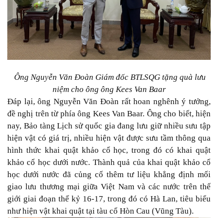
Ông Nguyễn Văn Đoàn Giám đốc BTLSQG tặng quà lưu
niệm cho ông ông Kees Van Baar
Đáp lại, ông Nguyễn Văn Đoàn rất hoan nghênh ý tưởng,
đề nghị trên từ phía ông Kees Van Baar. Ông cho biết, hiện
nay, Bảo tàng Lịch sử quốc gia đang lưu giữ nhiều sưu tập
hiện vật có giá trị, nhiều hiện vật được sưu tầm thông qua
hình thức khai quật khảo cổ học, trong đó có khai quật
khảo cổ học dưới nước. Thành quả của khai quật khảo cổ
học dưới nước đã củng cố thêm tư liệu khẳng định mối
giao lưu thương mại giữa Việt Nam và các nước trên thế
giới giai đoạn thế kỷ 16-17, trong đó có Hà Lan, tiêu biểu
như hiện vật khai quật tại tàu cổ Hòn Cau (Vũng Tàu).