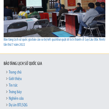
Bảo tàng Lịch sử quốc gia báo cáo sơ bộ kết quả khai quật di tích thành cổ Luy Lâu (Bắc Ninh)
lần thứ 7 năm 2022
BẢO TÀNG LỊCH SỬ QUỐC GIA
Trang chủ
Giới thiệu
Tin tức
Trưng bày
Nghiên cứu
Dự án BTLSQG