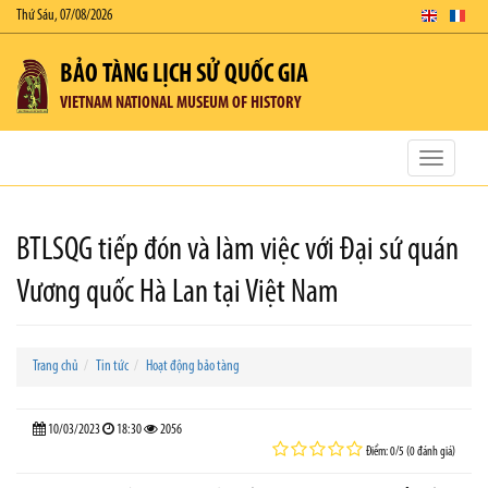
Thứ Sáu, 07/08/2026
BẢO TÀNG LỊCH SỬ QUỐC GIA
VIETNAM NATIONAL MUSEUM OF HISTORY
Toggle
navigatio
BTLSQG tiếp đón và làm việc với Đại sứ quán
Vương quốc Hà Lan tại Việt Nam
Trang chủ
Tin tức
Hoạt động bảo tàng
10/03/2023
18:30
2056
Điểm: 0/5 (0 đánh giá)