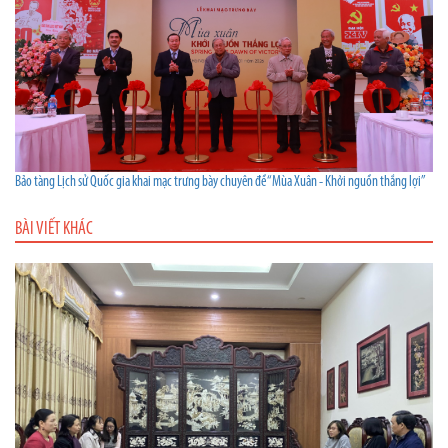
Bảo tàng Lịch sử Quốc gia khai mạc trưng bày chuyên đề “Mùa Xuân - Khởi nguồn thắng lợi”
BÀI VIẾT KHÁC