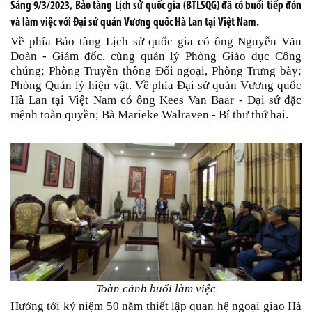
Sáng 9/3/2023, Bảo tàng Lịch sử quốc gia (BTLSQG) đã có buổi tiếp đón
và làm việc với Đại sứ quán Vương quốc Hà Lan tại Việt Nam.
Về phía Bảo tàng Lịch sử quốc gia có ông Nguyễn Văn
Đoàn - Giám đốc, cùng quản lý Phòng Giáo dục Công
chúng; Phòng Truyền thông Đối ngoại, Phòng Trưng bày;
Phòng Quản lý hiện vật. Về phía Đại sứ quán Vương quốc
Hà Lan tại Việt Nam có ông Kees Van Baar - Đại sứ đặc
mệnh toàn quyền; Bà Marieke Walraven - Bí thư thứ hai.
Toàn cảnh buổi làm việc
Hướng tới kỷ niệm 50 năm thiết lập quan hệ ngoại giao Hà