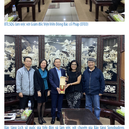
BTLSQG làm việc với Giám đốc Viện Viễn Đông Bác cổ Pháp (EFEO)
Bảo tàng Lịch sử quốc gia tiếp đón và làm việc với chuyên gia Bảo tàng Sonobudoyo,