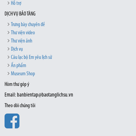
Hỗ trợ
DỊCH VỤ BẢO TÀNG
Trưng bày chuyên đề
Thư viện video
Thư viện ảnh
Dịch vụ
Câu lạc bộ Em yêu lịch sử
Ấn phẩm
Museum Shop
Hòm thư góp ý
Email: banbientap@baotanglichsu.vn
Theo dõi chúng tôi