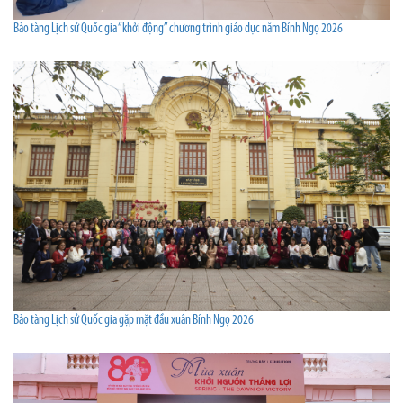
Bảo tàng Lịch sử Quốc gia “khởi động” chương trình giáo dục năm Bính Ngọ 2026
Bảo tàng Lịch sử Quốc gia gặp mặt đầu xuân Bính Ngọ 2026