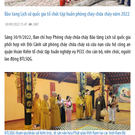
Bảo tàng Lịch sử quốc gia tổ chức tập huấn phòng cháy chữa cháy năm 2022
30/09/2022 15:47
2487
Sáng 30/9/2022, Ban chỉ huy Phòng cháy chữa cháy Bảo tàng Lịch sử quốc gia
phối hợp với Đội Cảnh sát phòng cháy chữa cháy và cứu nạn cứu hộ công an
quận Hoàn Kiếm tổ chức tập huấn nghiệp vụ PCCC cho cán bộ, viên chức, người
lao động BTLSQG.
BTLSQG tham gia khảo sát kiến trúc, di sản văn hóa Phật giáo Việt Nam tại các tỉnh Nam Bộ