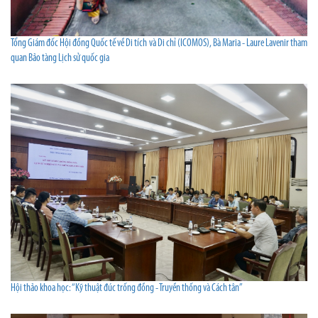
Tổng Giám đốc Hội đồng Quốc tế về Di tích và Di chỉ (ICOMOS), Bà Maria - Laure Lavenir tham
quan Bảo tàng Lịch sử quốc gia
Hội thảo khoa học: “Kỹ thuật đúc trống đồng - Truyền thống và Cách tân”