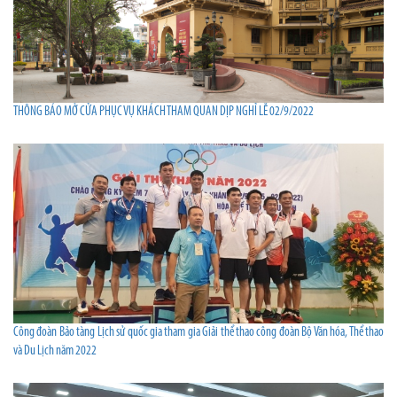
THÔNG BÁO MỞ CỬA PHỤC VỤ KHÁCH THAM QUAN DỊP NGHỈ LỄ 02/9/2022
Công đoàn Bảo tàng Lịch sử quốc gia tham gia Giải thể thao công đoàn Bộ Văn hóa, Thể thao
và Du Lịch năm 2022