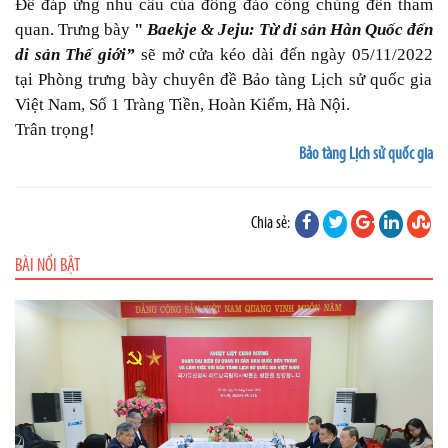
Để đáp ứng nhu cầu của đông đảo công chúng đến tham
quan.
Trưng bày
"
Ba
e
kje & Jeju: Từ di sản Hàn Quốc đến
di sản Thế giới
”
sẽ
mở cửa kéo dài đến ngày 05/11/2022
tại Phòng trưng bày chuyên đề Bảo tàng Lịch sử quốc gia
Việt Nam,
Số 1 Tràng Tiền, Hoàn Kiếm, Hà Nội.
Trân trọng!
Bảo tàng Lịch sử quốc gia
Chia sẻ:
BÀI NỔI BẬT