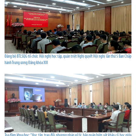
Đảng bộ BTLSQG tổ chức Hội nghị học tập, quán triệt Nghị quyết Hội nghị lần thứ 5 Ban Chấp
hành Trung ương Đảng khóa XIII
Tọa đàm khoa học: “Học tập, trao đổi phương pháp xử lý, bảo quản hiện vật khảo cổ học giữa