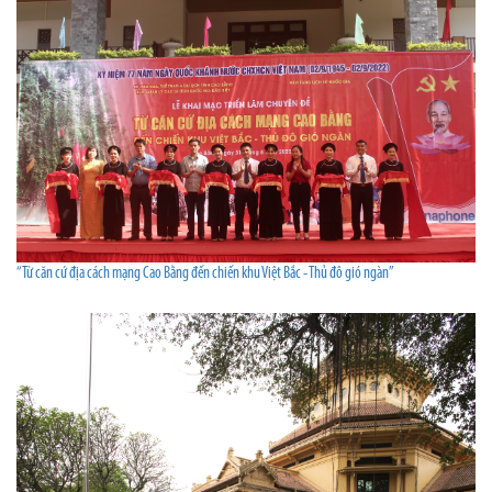
“Từ căn cứ địa cách mạng Cao Bằng đến chiến khu Việt Bắc - Thủ đô gió ngàn”