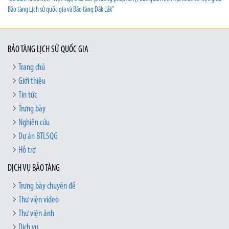
Bảo tàng Lịch sử quốc gia và Bảo tàng Đắk Lắk”
BẢO TÀNG LỊCH SỬ QUỐC GIA
Trang chủ
Giới thiệu
Tin tức
Trưng bày
Nghiên cứu
Dự án BTLSQG
Hỗ trợ
DỊCH VỤ BẢO TÀNG
Trưng bày chuyên đề
Thư viện video
Thư viện ảnh
Dịch vụ