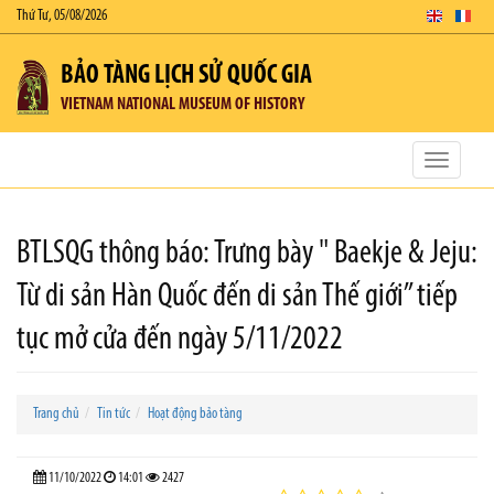
Thứ Tư, 05/08/2026
BẢO TÀNG LỊCH SỬ QUỐC GIA
VIETNAM NATIONAL MUSEUM OF HISTORY
Toggle
navigatio
BTLSQG thông báo: Trưng bày " Baekje & Jeju:
Từ di sản Hàn Quốc đến di sản Thế giới” tiếp
tục mở cửa đến ngày 5/11/2022
Trang chủ
Tin tức
Hoạt động bảo tàng
11/10/2022
14:01
2427