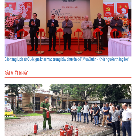
Bảo tàng Lịch sử Quốc gia khai mạc trưng bày chuyên đề “Mùa Xuân - Khởi nguồn thắng lợi”
BÀI VIẾT KHÁC