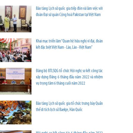
Bảo tàng Lịch sử quốc gia tiếp đón và làm việc với
đoàn Đại sứ quán Cộng hoà Pakistan tại Việt Nam
Khai mạc triển lãm “Quan hệ hữu nghị vĩ đại, đoàn
kết đặc biệt Việt Nam - Lào, Lào - Việt Nam”
Đảng bộ BTLSQG tổ chức Hội nghị sơ kết công tác
xây dựng Đảng 6 tháng đầu năm 2022 và nhiệm
vụ trọng tâm 6 tháng cuối năm 2022
Bảo tàng Lịch sử quốc gia tổ chức trưng bày Quần
thể di tích lịch sử Baekje, Hàn Quốc