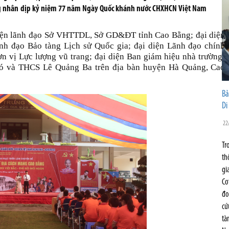
ằng nhân dịp kỷ niệm 77 năm Ngày Quốc khánh nước CHXHCN Việt Nam
diện lãnh đạo Sở VHTTDL, Sở GD&ĐT tỉnh Cao Bằng; đại diện
nh đạo Bảo tàng Lịch sử Quốc gia; đại diện Lãnh đạo chính
ơn vị Lực lượng vũ trang; đại diện Ban giám hiệu nhà trường;
Bó và THCS Lê Quảng Ba trên địa bàn huyện Hà Quảng, Cao
Bả
Di
22
Tr
th
gi
Cơ
đo
cứ
tà