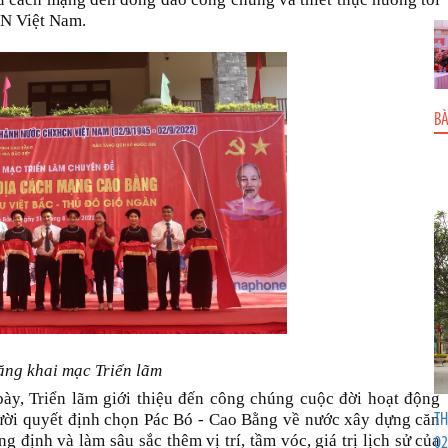
CN Việt Nam.
BÀ
ăng khai mạc Triển lãm
 bày, Triển lãm giới thiệu đến công chúng cuộc đời hoạt động
ười quyết định chọn Pác Bó - Cao Bằng về nước xây dựng căn
TH
g định và làm sâu sắc thêm vị trí, tầm vóc, giá trị lịch sử của
02