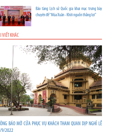
Bảo tàng Lịch sử Quốc gia khai mạc trưng bày
chuyên đề “Mùa Xuân - Khởi nguồn thắng lợi”
I VIẾT KHÁC
ÔNG BÁO MỞ CỬA PHỤC VỤ KHÁCH THAM QUAN DỊP NGHỈ LỄ
/9/2022