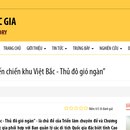
C GIA
ORY
TRANG CHỦ
GIỚI THIỆU
TIN TỨC
TRƯNG BÀY
NGHIÊN CỨU
D
n chiến khu Việt Bắc - Thủ đô gió ngàn”
BÀ
Điểm: 0/5 (0 đánh giá)
c - Thủ đô gió ngàn” - là chủ đề của Triển lãm chuyên đề và Chương
 gia phối hợp với Ban quản lý các di tích Quốc gia đặc biệt tỉnh Cao