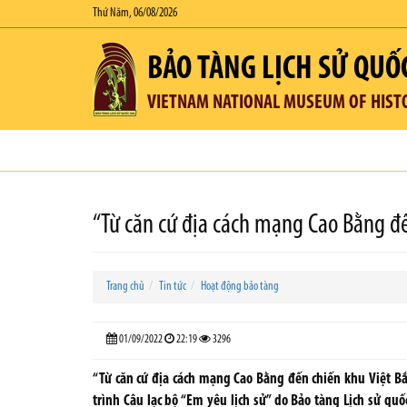
Thứ Năm, 06/08/2026
BẢO TÀNG LỊCH SỬ QUỐ
VIETNAM NATIONAL MUSEUM OF HIST
“Từ căn cứ địa cách mạng Cao Bằng đế
Trang chủ
Tin tức
Hoạt động bảo tàng
01/09/2022
22:19
3296
“Từ căn cứ địa cách mạng Cao Bằng đến chiến khu Việt Bắ
trình Câu lạc bộ “Em yêu lịch sử” do Bảo tàng Lịch sử quốc