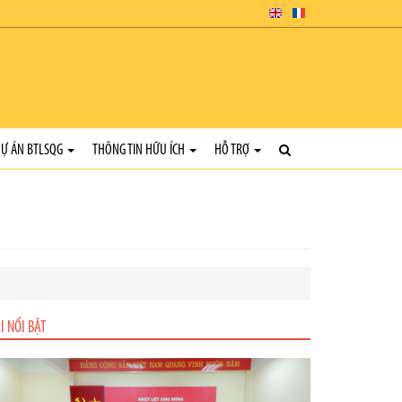
Ự ÁN BTLSQG
THÔNG TIN HỮU ÍCH
HỖ TRỢ
I NỔI BẬT