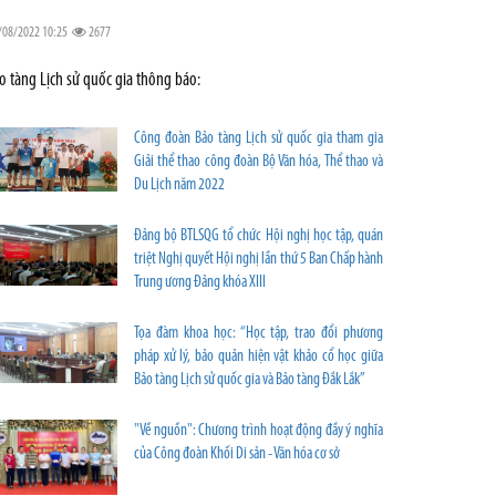
/08/2022 10:25
2677
o tàng Lịch sử quốc gia thông báo:
Công đoàn Bảo tàng Lịch sử quốc gia tham gia
Giải thể thao công đoàn Bộ Văn hóa, Thể thao và
Du Lịch năm 2022
Đảng bộ BTLSQG tổ chức Hội nghị học tập, quán
triệt Nghị quyết Hội nghị lần thứ 5 Ban Chấp hành
Trung ương Đảng khóa XIII
Tọa đàm khoa học: “Học tập, trao đổi phương
pháp xử lý, bảo quản hiện vật khảo cổ học giữa
Bảo tàng Lịch sử quốc gia và Bảo tàng Đắk Lắk”
"Về nguồn": Chương trình hoạt động đầy ý nghĩa
của Công đoàn Khối Di sản - Văn hóa cơ sở