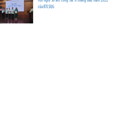
Hội nghị sơ kết công tác 6 tháng đầu năm 2022
của BTLSQG