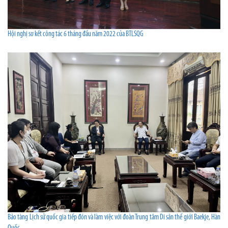
Hội nghị sơ kết công tác 6 tháng đầu năm 2022 của BTLSQG
Bảo tàng Lịch sử quốc gia tiếp đón và làm việc với đoàn Trung tâm Di sản thế giới Baekje, Hàn