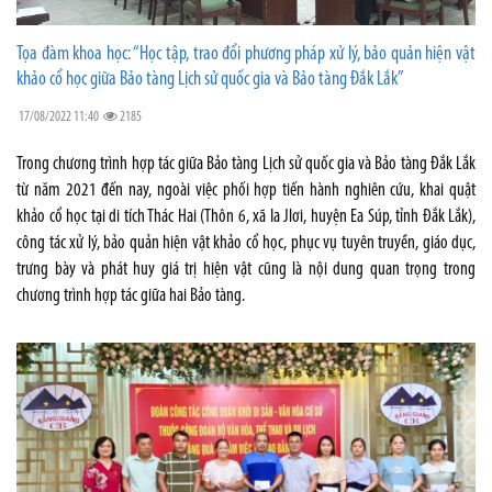
Tọa đàm khoa học: “Học tập, trao đổi phương pháp xử lý, bảo quản hiện vật
khảo cổ học giữa Bảo tàng Lịch sử quốc gia và Bảo tàng Đắk Lắk”
17/08/2022 11:40
2185
Trong chương trình hợp tác giữa Bảo tàng Lịch sử quốc gia và Bảo tàng Đắk Lắk
từ năm 2021 đến nay, ngoài việc phối hợp tiến hành nghiên cứu, khai quật
khảo cổ học tại di tích Thác Hai (Thôn 6, xã Ia Jlơi, huyện Ea Súp, tỉnh Đắk Lắk),
công tác xử lý, bảo quản hiện vật khảo cổ học, phục vụ tuyên truyền, giáo dục,
trưng bày và phát huy giá trị hiện vật cũng là nội dung quan trọng trong
chương trình hợp tác giữa hai Bảo tàng.