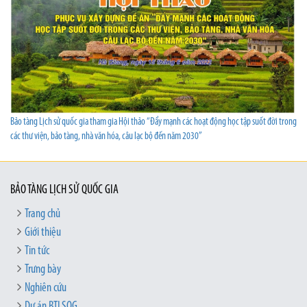
Bảo tàng Lịch sử quốc gia tham gia Hội thảo “Đẩy mạnh các hoạt động học tập suốt đời trong
các thư viện, bảo tàng, nhà văn hóa, câu lạc bộ đến năm 2030”
BẢO TÀNG LỊCH SỬ QUỐC GIA
Trang chủ
Giới thiệu
Tin tức
Trưng bày
Nghiên cứu
Dự án BTLSQG