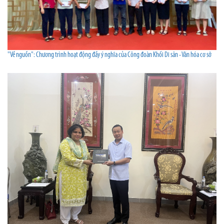
"Về nguồn": Chương trình hoạt động đầy ý nghĩa của Công đoàn Khối Di sản - Văn hóa cơ sở