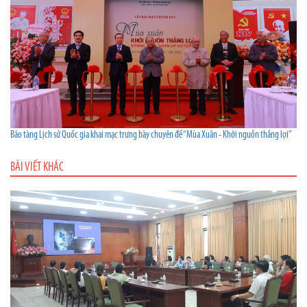
Bảo tàng Lịch sử Quốc gia khai mạc trưng bày chuyên đề “Mùa Xuân - Khởi nguồn thắng lợi”
BÀI VIẾT KHÁC