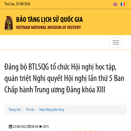
Thứ Sáu, 07/08/2026
BẢO TÀNG LỊCH SỬ QUỐC GIA
VIETNAM NATIONAL MUSEUM OF HISTORY
Toggle
navigatio
Đảng bộ BTLSQG tổ chức Hội nghị học tập,
quán triệt Nghị quyết Hội nghị lần thứ 5 Ban
Chấp hành Trung ương Đảng khóa XIII
Trang chủ
Tin tức
Hoạt động bảo tàng
23/08/2022
08:04
2075