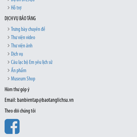
Hỗ trợ
DỊCH VỤ BẢO TÀNG
Trưng bày chuyên đề
Thư viện video
Thư viện ảnh
Dịch vụ
Câu lạc bộ Em yêu lịch sử
Ấn phẩm
Museum Shop
Hòm thư góp ý
Email: banbientap@baotanglichsu.vn
Theo dõi chúng tôi