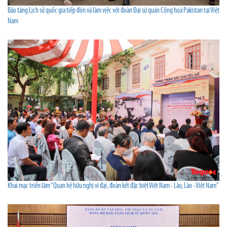
Bảo tàng Lịch sử quốc gia tiếp đón và làm việc với đoàn Đại sứ quán Cộng hoà Pakistan tại Việt
Nam
Khai mạc triển lãm “Quan hệ hữu nghị vĩ đại, đoàn kết đặc biệt Việt Nam - Lào, Lào - Việt Nam”