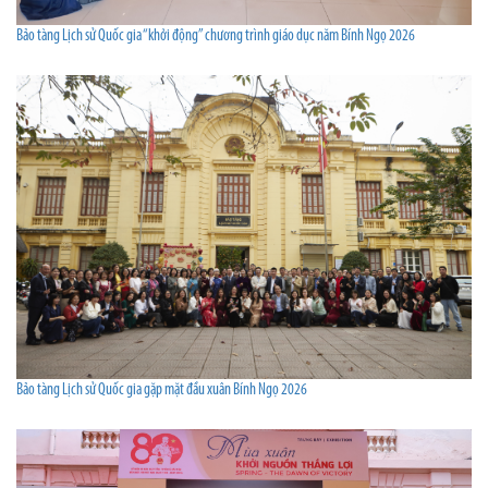
Bảo tàng Lịch sử Quốc gia “khởi động” chương trình giáo dục năm Bính Ngọ 2026
Bảo tàng Lịch sử Quốc gia gặp mặt đầu xuân Bính Ngọ 2026