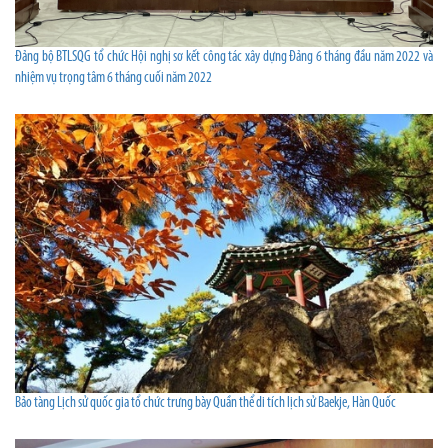
Đảng bộ BTLSQG tổ chức Hội nghị sơ kết công tác xây dựng Đảng 6 tháng đầu năm 2022 và
nhiệm vụ trọng tâm 6 tháng cuối năm 2022
Bảo tàng Lịch sử quốc gia tổ chức trưng bày Quần thể di tích lịch sử Baekje, Hàn Quốc