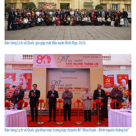
Bảo tàng Lịch sử Quốc gia gặp mặt đầu xuân Bính Ngọ 2026
Bảo tàng Lịch sử Quốc gia khai mạc trưng bày chuyên đề “Mùa Xuân - Khởi nguồn thắng lợi”