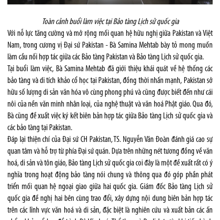
Toàn cảnh buổi làm việc tại Bảo tàng Lịch sử quốc gia
Với nỗ lực tăng cường và mở rộng mối quan hệ hữu nghị giữa Pakistan và Việt
Nam, trong cương vị Đại sứ Pakistan - Bà Samina Mehtab bày tỏ mong muốn
làm cầu nối hợp tác giữa các Bảo tàng Pakistan và Bảo tàng Lịch sử quốc gia.
Tại buổi làm việc, Bà Samina Mehtab đã giới thiệu khái quát về hệ thống các
bảo tàng và di tích khảo cổ học tại Pakistan, đồng thời nhấn mạnh, Pakistan
sở
hữu số lượng di sản văn hóa vô cùng phong phú và cũng được biết đến như cái
nôi của nền văn minh nhân loại, của nghệ thuật và văn hoá Phật giáo. Qua đó,
Bà cũng đề xuất việc ký kết biên bản hợp tác giữa Bảo tàng Lịch sử quốc gia và
các bảo tàng tại Pakistan.
Đáp lại thiện chí của Đại sứ CH Pakistan, TS. Nguyễn Văn Đoàn đánh giá cao sự
quan tâm và hỗ trợ từ phía Đại sứ quán. Dựa trên những nét tương đồng về văn
hoá, di sản và tôn giáo, Bảo tàng Lịch sử quốc gia coi đây là một đề xuất rất có ý
nghĩa trong hoạt động bảo tàng nói chung và thông qua đó góp phần phát
triển mối quan hệ ngoại giao giữa hai quốc gia. Giám đốc Bảo tàng Lịch sử
quốc gia đề nghị hai bên cùng trao đổi, xây dựng nội dung biên bản hợp tác
trên các lĩnh vực văn hoá và di sản, đặc biệt là nghiên cứu và xuất bản các ấn