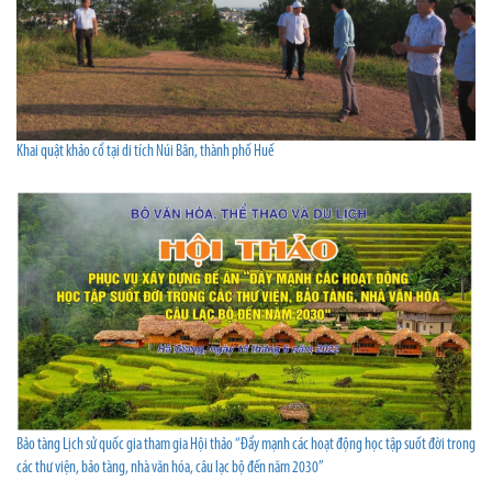
Khai quật khảo cổ tại di tích Núi Bân, thành phố Huế
Bảo tàng Lịch sử quốc gia tham gia Hội thảo “Đẩy mạnh các hoạt động học tập suốt đời trong
các thư viện, bảo tàng, nhà văn hóa, câu lạc bộ đến năm 2030”