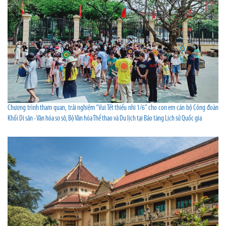
Chương trình tham quan, trải nghiệm “Vui Tết thiếu nhi 1/6” cho con em cán bộ Công đoàn
Khối Di sản - Văn hóa sơ sở, Bộ Văn hóa Thể thao và Du lịch tại Bảo tàng Lịch sử Quốc gia