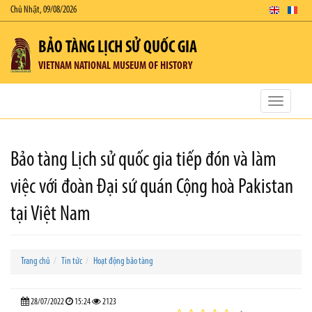
Chủ Nhật, 09/08/2026
BẢO TÀNG LỊCH SỬ QUỐC GIA
VIETNAM NATIONAL MUSEUM OF HISTORY
Toggle
navigatio
Bảo tàng Lịch sử quốc gia tiếp đón và làm
việc với đoàn Đại sứ quán Cộng hoà Pakistan
tại Việt Nam
Trang chủ
Tin tức
Hoạt động bảo tàng
28/07/2022
15:24
2123