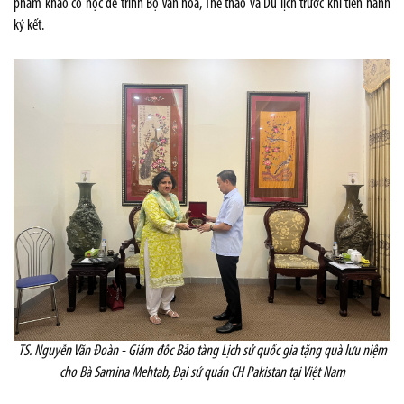
phẩm khảo cổ học để trình Bộ Văn hoá, Thể thao và Du lịch trước khi tiến hành
ký kết.
TS. Nguyễn Văn Đoàn - Giám đốc Bảo tàng Lịch sử quốc gia tặng quà lưu niệm
cho Bà Samina Mehtab, Đại sứ quán CH Pakistan tại Việt Nam