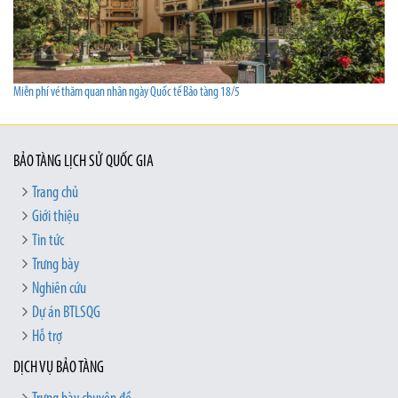
Miễn phí vé thăm quan nhân ngày Quốc tế Bảo tàng 18/5
BẢO TÀNG LỊCH SỬ QUỐC GIA
Trang chủ
Giới thiệu
Tin tức
Trưng bày
Nghiên cứu
Dự án BTLSQG
Hỗ trợ
DỊCH VỤ BẢO TÀNG