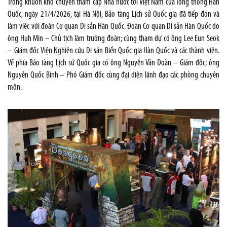
Trong khuôn khổ chuyến thăm cấp Nhà nước tới Việt Nam của Tổng thống Hàn
Quốc, ngày 21/4/2026, tại Hà Nội, Bảo tàng Lịch sử Quốc gia đã tiếp đón và
làm việc với đoàn Cơ quan Di sản Hàn Quốc. Đoàn Cơ quan Di sản Hàn Quốc do
ông Huh Min – Chủ tịch làm trưởng đoàn; cùng tham dự có ông Lee Eun Seok
– Giám đốc Viện Nghiên cứu Di sản Biển Quốc gia Hàn Quốc và các thành viên.
Về phía Bảo tàng Lịch sử Quốc gia có ông Nguyễn Văn Đoàn – Giám đốc; ông
Nguyễn Quốc Bình – Phó Giám đốc cùng đại diện lãnh đạo các phòng chuyên
môn.