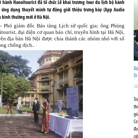
ữ hành Hanoitourist đã tổ chức Lễ khai trương tour du lịch bộ hành
m ứng dụng thuyết minh tự động giới thiệu trưng bày (App Audio
ện bình thường mới ở Hà Nội.
- Phó giám đốc Bảo tàng Lịch sử quốc gia; ông Phùng
tourist
, đại diện cơ quan báo chí, truyền hình tại Hà Nội,
trên địa bàn Hà Nội được chia thành các nhóm nhỏ với số
ng chống dịch..
Bả
Di
22
Tr
th
gi
Cơ
đo
cứ