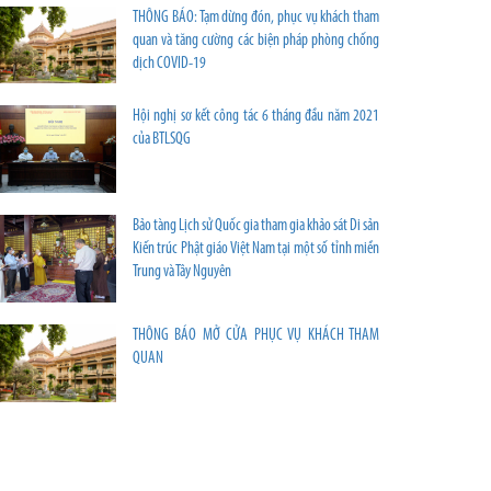
THÔNG BÁO: Tạm dừng đón, phục vụ khách tham
quan và tăng cường các biện pháp phòng chống
dịch COVID-19
Hội nghị sơ kết công tác 6 tháng đầu năm 2021
của BTLSQG
Bảo tàng Lịch sử Quốc gia tham gia khảo sát Di sản
Kiến trúc Phật giáo Việt Nam tại một số tỉnh miền
Trung và Tây Nguyên
THÔNG BÁO MỞ CỬA PHỤC VỤ KHÁCH THAM
QUAN