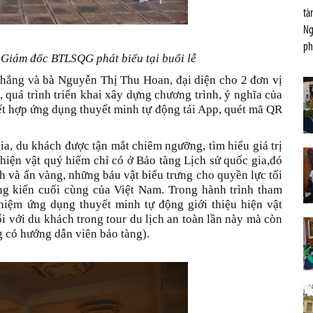
tà
Ng
ph
 Giám đốc BTLSQG
phát biểu tại buổi lễ
Thắng và bà Nguyễn Thị Thu Hoan, đại diện cho 2 đơn vị
, quá trình triển khai xây dựng chương trình, ý nghĩa của
ết hợp ứng dụng thuyết minh tự động tải App, quét mã QR
ia, du khách được tận mắt chiêm ngưỡng, tìm hiểu giá trị
3 hiện vật quý hiếm chỉ có ở Bảo tàng Lịch sử quốc gia,đó
h và ấn vàng, những báu vật biểu trưng cho quyền lực tối
ong kiến cuối cùng của Việt Nam. Trong hành trình tham
hiệm ứng dụng thuyết minh tự động giới thiệu hiện vật
i với du khách trong tour du lịch an toàn lần này mà còn
g có hướng dẫn viên bảo tàng).