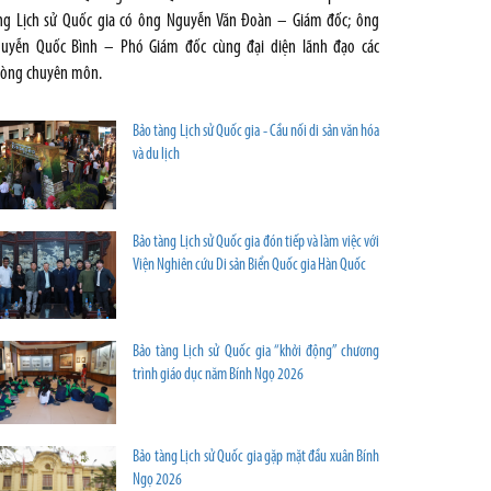
ng Lịch sử Quốc gia có ông Nguyễn Văn Đoàn – Giám đốc; ông
uyễn Quốc Bình – Phó Giám đốc cùng đại diện lãnh đạo các
òng chuyên môn.
Bảo tàng Lịch sử Quốc gia - Cầu nối di sản văn hóa
và du lịch
Bảo tàng Lịch sử Quốc gia đón tiếp và làm việc với
Viện Nghiên cứu Di sản Biển Quốc gia Hàn Quốc
Bảo tàng Lịch sử Quốc gia “khởi động” chương
trình giáo dục năm Bính Ngọ 2026
Bảo tàng Lịch sử Quốc gia gặp mặt đầu xuân Bính
Ngọ 2026