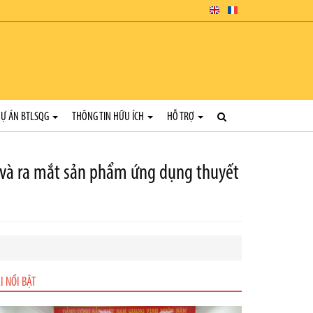
Ự ÁN BTLSQG
THÔNG TIN HỮU ÍCH
HỖ TRỢ
i” và ra mắt sản phẩm ứng dụng thuyết
I NỔI BẬT