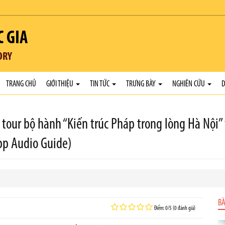
C GIA
ORY
TRANG CHỦ
GIỚI THIỆU
TIN TỨC
TRƯNG BÀY
NGHIÊN CỨU
D
g tour bộ hành “Kiến trúc Pháp trong lòng Hà Nộ
pp Audio Guide)
BÀ
Điểm: 0/5 (0 đánh giá)