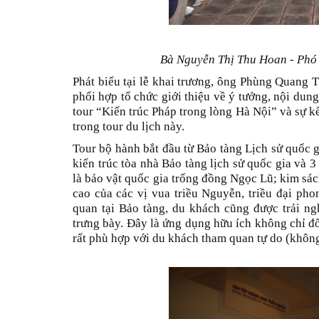
Bà Nguyễn Thị Thu Hoan -
Phó
Phát biểu tại lễ khai trương, ông Phùng Quang 
phối hợp tổ chức giới thiệu về ý tưởng, nội dung
tour “Kiến trúc Pháp trong lòng Hà Nội” và sự k
trong tour du lịch này.
Tour bộ hành bắt đầu từ Bảo tàng Lịch sử quốc g
kiến trúc tòa nhà Bảo tàng lịch sử quốc gia và 
là bảo vật quốc gia trống đồng Ngọc Lũ; kim sác
cao của các vị vua triều Nguyễn, triều đại ph
quan tại Bảo tàng, du khách cũng được trải ng
trưng bày. Đây là ứng dụng hữu ích không chỉ đố
rất phù hợp với du khách tham quan tự do (khôn