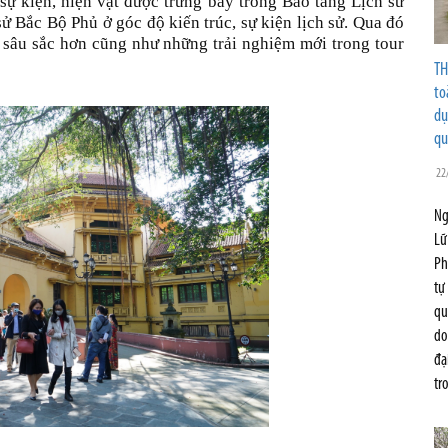
sự kiện, hiện vật được trưng bày trong Bảo tàng Lịch sử
sử Bắc Bộ Phủ ở góc độ kiến trúc, sự kiện lịch sử. Qua đó
 sâu sắc hơn cũng như những trải nghiệm mới trong tour
TH
to
dụ
qu
22
Ng
Lữ
Ph
tự
qu
do
đạ
tr