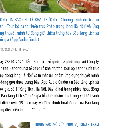
ÔNG TIN BÁO CHÍ: LỄ KHAI TRƯƠNG - Chương trình du lịch an
àn - Tour bộ hành “Kiến trúc Pháp trong lòng Hà Nội” và Ứng
ng thuyết minh tự động giới thiệu trưng bày Bảo tàng Lịch sử
ốc gia (App Audio Guide)
/10/2021 09:43
2687
ày 23/10/2021, Bảo tàng Lịch sử quốc gia phối hợp với Công ty
 hành Hanoitourist tổ chức Lễ khai trương tour bộ hành “Kiến trúc
áp trong lòng Hà Nội” và ra mắt sản phẩm ứng dụng thuyết minh
 động giới thiệu trưng bày (App Audio Guide) tại Bảo tàng Lịch sử
ốc gia, số 1 Tràng Tiền, Hà Nội. Đây là hai trong nhiều hoạt động
 Bảo tàng Lịch sử quốc gia tổ chức nhằm thích ứng với bối cảnh
i dịch Covid-19 hiện nay và điều chỉnh hoạt động của Bảo tàng
ong điều kiện bình thường mới.
THÔNG BÁO MỞ CỬA PHỤC VỤ KHÁCH THAM