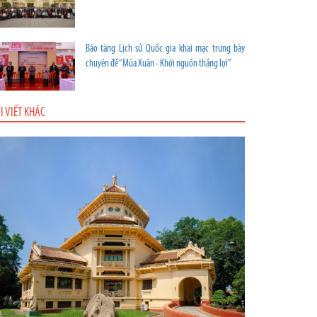
Bảo tàng Lịch sử Quốc gia khai mạc trưng bày
chuyên đề “Mùa Xuân - Khởi nguồn thắng lợi”
I VIẾT KHÁC