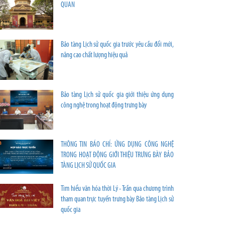
QUAN
Bảo tàng Lịch sử quốc gia trước yêu cầu đổi mới,
nâng cao chất lượng hiệu quả
Bảo tàng Lịch sử quốc gia giới thiệu ứng dụng
công nghệ trong hoạt động trưng bày
THÔNG TIN BÁO CHÍ: ỨNG DỤNG CÔNG NGHỆ
TRONG HOẠT ĐỘNG GIỚI THIỆU TRƯNG BÀY BẢO
TÀNG LỊCH SỬ QUỐC GIA
Tìm hiểu văn hóa thời Lý - Trần qua chương trình
tham quan trực tuyến trưng bày Bảo tàng Lịch sử
quốc gia